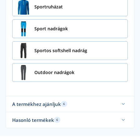
Sportruházat
Sport nadrágok
Sportos softshell nadrág
Outdoor nadrágok
A termékhez ajánljuk
6
Funkcionális
Ela
Hasonló termékek
6
Fun
Elasztikus
Fun
Funkcionális