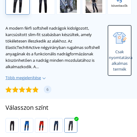
+5
következők
A modern férfi softshell nadrágok kidolgozott,
karcsúsított slim-fit szabásban készültek, amely
tökéletesen illeszkedik az alakhoz. Az
ElasticTech®Active négyirányban rugalmas softshell
Csak
anyagának és a funkcionális nadrágformázásnak
nyomtatásra
köszönhetően a nadrág minden mozdulatához is
alkalmas
alkalmazkodik. A…
termék
Több megjelenítése
6
Válasszon színt