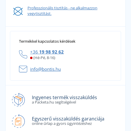
Professzionális tisztítás - ne alkalmazzon
vegytisztítást.
Termékkel kapcsolatos kérdések
+36
19 98 92 62
(Hé-Pé, 8-16)
info@bontis.hu
Ingyenes termék visszaküldés
a Packeta.hu segítségével
Egyszerű visszaküldés garanciája
online űrlap a gyors ügyintézéshez