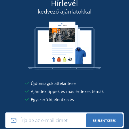
Hírlevél
RÉSZLETEK
kedvező ajánlatokkal
Újdonságok áttekintése
Ajándék tippek és más érdekes témák
Egyszerű kijelentkezés
BEJELENTKEZÉS