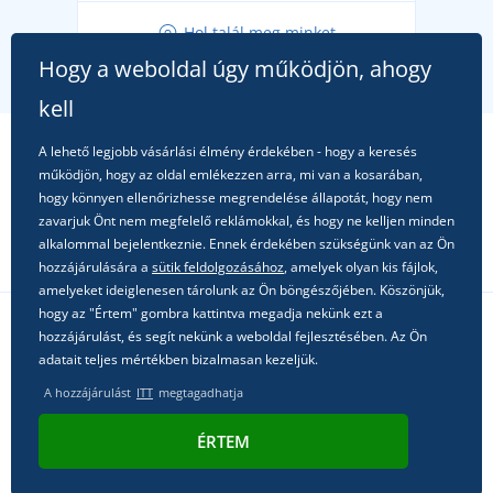
Tippek friss outfitekhez a gondtalan nyárért
Hol talál meg minket
A kedvenc City póló főszerepben: outfitek minden
Hogy a weboldal úgy működjön, ahogy
alkalomra!
kell
A lehető legjobb vásárlási élmény érdekében - hogy a keresés
működjön, hogy az oldal emlékezzen arra, mi van a kosarában,
hogy könnyen ellenőrizhesse megrendelése állapotát, hogy nem
zavarjuk Önt nem megfelelő reklámokkal, és hogy ne kelljen minden
alkalommal bejelentkeznie. Ennek érdekében szükségünk van az Ön
hozzájárulására a
sütik feldolgozásához
, amelyek olyan kis fájlok,
amelyeket ideiglenesen tárolunk az Ön böngészőjében. Köszönjük,
hogy az "Értem" gombra kattintva megadja nekünk ezt a
hozzájárulást, és segít nekünk a weboldal fejlesztésében. Az Ön
Kövessen minket a közösségi hálózatokon
adatait teljes mértékben bizalmasan kezeljük.
A hozzájárulást
ITT
megtagadhatja
ÉRTEM
© 2011 - 2026, Dual Trade s.r.o. | Technikailag biztosítja
Simplia.cz
.