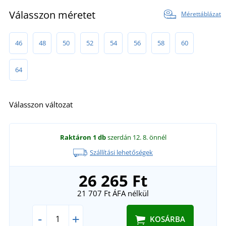
Válasszon méretet
Mérettáblázat
46
48
50
52
54
56
58
60
64
Válasszon változat
Raktáron
1 db
szerdán 12. 8.
önnél
Szállítási lehetőségek
26 265 Ft
21 707 Ft
ÁFA nélkül
-
+
KOSÁRBA