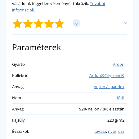
vásárlóink független véleményét tükrözik.
További
információk.
6
SAJÁT ÉRTÉKELÉS HOZZÁADÁSA
Paraméterek
Jaroslav
Gyártó
Ardon
Rossz méretű nadrágot rendeltem,
Kollekció
Ardon®Cityconic®
visszaküldtem, a pénzt azonnal megkaptam a
számlámra. Most megkaptam a megfelelő
Anyag
nejlon / spandex
méretet, a nadrág ma megérkezett, és
Nem
férfi
rendkívül elégedett vagyok. Minőségi áru és
nagyon megbízható bolt. Ajánlani tudom.
Anyag
92% nejlon / 8% elasztán
přidáno 05.04.2024
Fajsúly
220 g/m2
Évszakok
tavasz
,
nyár
,
ősz