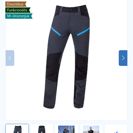
Elasztikus
Funkcionális
Mi öltöztetjük