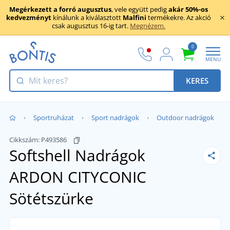
Megérkezett a forró augusztus
, vele együtt pedig
akár 50%-os
kedvezményt
kínálunk a kiválasztott
Malfini
termékekre. Az akció
csak augusztus 16-ig tart.
Megnézem.
0
MENU
KERES
Sportruházat
Sport nadrágok
Outdoor nadrágok
Cikkszám:
P493586
Softshell Nadrágok
ARDON CITYCONIC
Sötétszürke