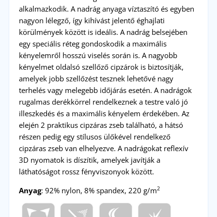
alkalmazkodik. A nadrág anyaga víztaszító és egyben
nagyon lélegző, így kihívást jelentő éghajlati
körülmények között is ideális. A nadrág belsejében
egy speciális réteg gondoskodik a maximális
kényelemről hosszú viselés során is. A nagyobb
kényelmet oldalsó szellőző cipzárok is biztosítják,
amelyek jobb szellőzést tesznek lehetővé nagy
terhelés vagy melegebb időjárás esetén. A nadrágok
rugalmas derékkörrel rendelkeznek a testre való jó
illeszkedés és a maximális kényelem érdekében. Az
elején 2 praktikus cipzáras zseb található, a hátsó
részen pedig egy stílusos ülőkével rendelkező
cipzáras zseb van elhelyezve. A nadrágokat reflexív
3D nyomatok is díszítik, amelyek javítják a
láthatóságot rossz fényviszonyok között.
2
Anyag
: 92% nylon, 8% spandex, 220 g/m