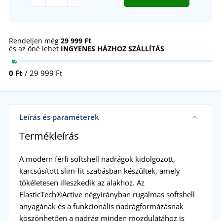
Rendeljen még
29 999 Ft
és az öné lehet
INGYENES HÁZHOZ SZÁLLÍTÁS
0 Ft
/ 29 999 Ft
Leírás és paraméterek
Termékleírás
A modern férfi softshell nadrágok kidolgozott,
karcsúsított slim-fit szabásban készültek, amely
tökéletesen illeszkedik az alakhoz. Az
ElasticTech®Active négyirányban rugalmas softshell
anyagának és a funkcionális nadrágformázásnak
köszönhetően a nadrág minden mozdulatához is