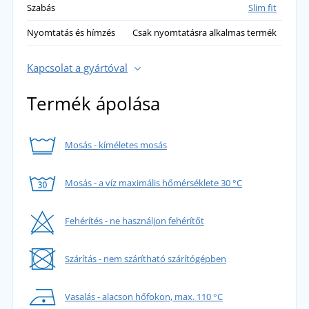
Szabás
Slim fit
Nyomtatás és hímzés
Csak nyomtatásra alkalmas termék
Kapcsolat a gyártóval
Termék ápolása
Mosás - kíméletes mosás
Mosás - a víz maximális hőmérséklete 30 °C
Fehérítés - ne használjon fehérítőt
Szárítás - nem szárítható szárítógépben
Vasalás - alacson hőfokon, max. 110 °C