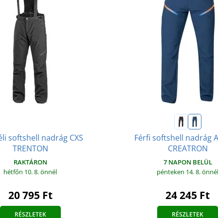
téli softshell nadrág CXS
Férfi softshell nadrá
TRENTON
CREATRON
RAKTÁRON
7 NAPON BELÜL
hétfőn 10. 8.
önnél
pénteken 14. 8.
önné
20 795 Ft
24 245 Ft
RÉSZLETEK
RÉSZLETEK