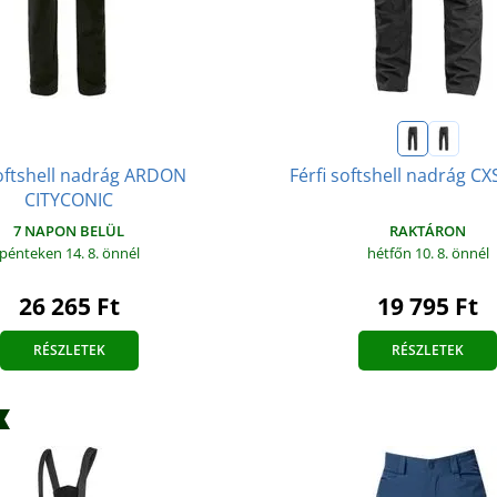
oftshell nadrág ARDON
Férfi softshell nadrág 
CITYCONIC
7 NAPON BELÜL
RAKTÁRON
pénteken 14. 8.
önnél
hétfőn 10. 8.
önnél
26 265 Ft
19 795 Ft
RÉSZLETEK
RÉSZLETEK