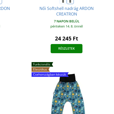
ARDON
Női Softshell nadrág ARDON
CREATRON
7 NAPON BELÜL
l
pénteken 14. 8.
önnél
24 245 Ft
RÉSZLETEK
Funkcionális
Elasztikus
Csehországban készült