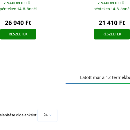
7 NAPON BELÜL
7 NAPON BELÜL
pénteken 14. 8.
önné
pénteken 14. 8.
önnél
21 410 Ft
26 940 Ft
RÉSZLETEK
RÉSZLETEK
Látott már a 12 termékbő
lenítése oldalanként