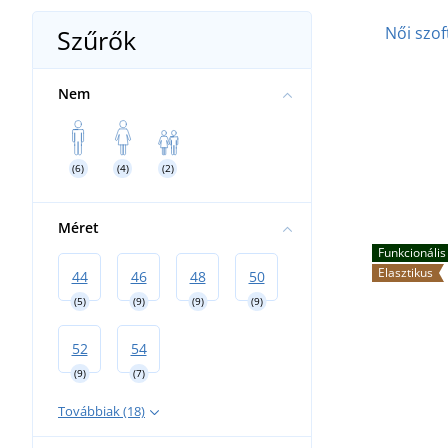
Futónadrágok
Kesztyűk érintőképernyőhöz
Női szo
Szűrők
Nem
(6)
(4)
(2)
Méret
Funkcionális
Elasztikus
44
46
48
50
(5)
(9)
(9)
(9)
52
54
(9)
(7)
Továbbiak (18)