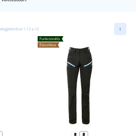
Megjelenítve 1-12 a 12
1
Funkcionális
Elasztikus