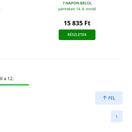
7 NAPON BELÜL
l
pénteken 14. 8.
önnél
15 835 Ft
RÉSZLETEK
l a 12.
FEL
1