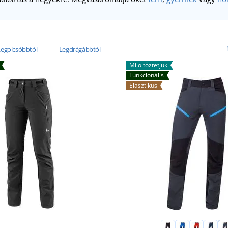
Legolcsóbbtól
Legdrágábbtól
Mi öltöztetjük
Funkcionális
Elasztikus