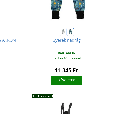
CXS AKRON
Gyerek nadrág
RAKTÁRON
hétfőn 10. 8.
önnél
11 345 Ft
RÉSZLETEK
Funkcionális