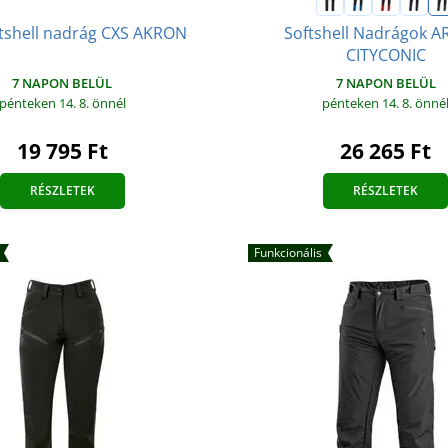
Softshell Nadrágok 
ftshell nadrág CXS AKRON
CITYCONIC
7 NAPON BELÜL
7 NAPON BELÜL
pénteken 14. 8.
önnél
pénteken 14. 8.
önné
19 795 Ft
26 265 Ft
RÉSZLETEK
RÉSZLETEK
Funkcionális