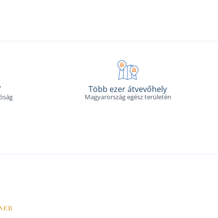
V
Több ezer átvevőhely
tóság
Magyarország egész területén