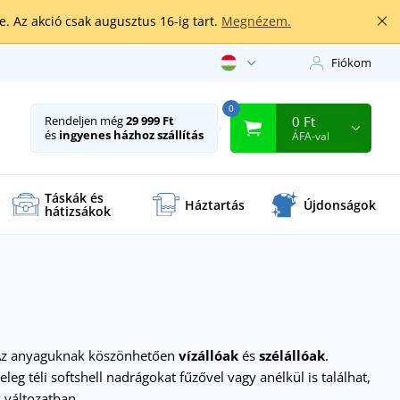
. Az akció csak augusztus 16-ig tart.
Megnézem.
Fiókom
0
0 Ft
Rendeljen még
29 999 Ft
és
ingyenes házhoz szállítás
ÁFA-val
Táskák és
Háztartás
Újdonságok
hátizsákok
Az anyaguknak köszönhetően
vízállóak
és
szélállóak
.
g téli softshell nadrágokat fűzővel vagy anélkül is találhat,
i
változatban.