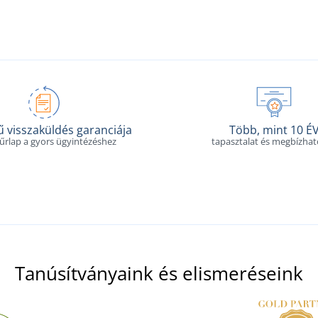
 visszaküldés garanciája
Több, mint 10 É
 űrlap a gyors ügyintézéshez
tapasztalat és megbízha
Tanúsítványaink és elismeréseink