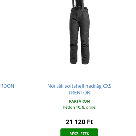
Női téli softshell nadrág CXS
g ARDON
TRENTON
RAKTÁRON
hétfőn 10. 8.
önnél
l
21 120 Ft
RÉSZLETEK