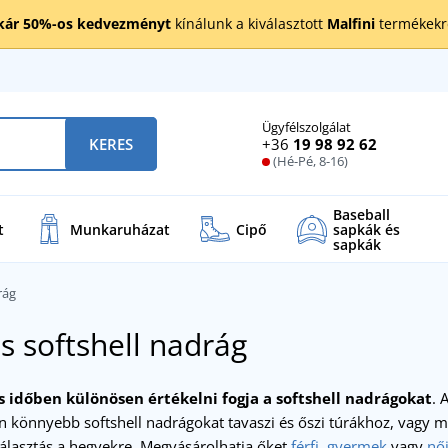
kár 50%-os kedvezményt
kínálunk a kiválasztott
Malfini
termékekre
Ügyfélszolgálat
+36
19 98 92 62
KERES
(Hé-Pé, 8-16)
Baseball
t
Munkaruházat
Cipő
sapkák és
sapkák
rág
s softshell nadrág
s időben különösen értékelni fogja a
softshell nadrágokat
. 
 könnyebb softshell nadrágokat tavaszi és őszi túrákhoz, vagy mele
álasztás a hegyekre. Megvásárolhatja őket
férfi
,
gyermek
vagy
nő