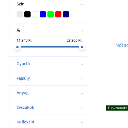
Szín
Ár
11 345 Ft
28 305 Ft
Női s
Gyártó
Fajsúly
Anyag
Évszakok
Funkcionális
Kollekció