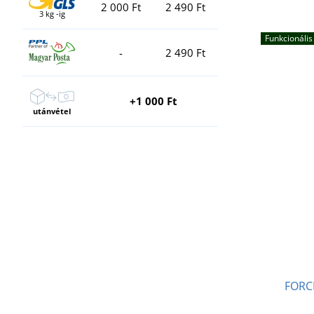
2 000 Ft
2 490 Ft
3 kg -ig
Funkcionális
-
2 490 Ft
+1 000 Ft
utánvétel
FORCE