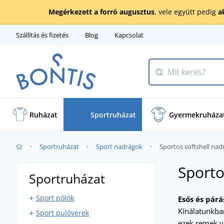
Megérkezett a forró augusztus
, vele együtt pedig
a
Szállítás és fizetés
Blog
Kapcsolat
Ruházat
Sportruházat
Gyermekruháza
Sportruházat
Sport nadrágok
Sportos softshell nad
Sporto
Sportruházat
Sport pólók
Esős és párá
Kínálatunkban
Sport pulóverek
Sport atléták
ezek remek v