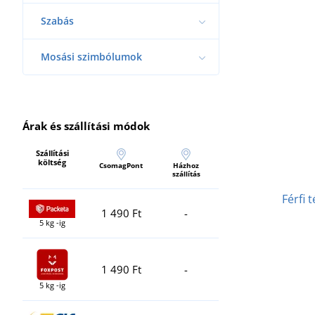
Szabás
Mosási szimbólumok
Árak és szállítási módok
Szállítási
költség
CsomagPont
Házhoz
szállítás
Férfi 
1 490 Ft
-
5 kg -ig
1 490 Ft
-
5 kg -ig