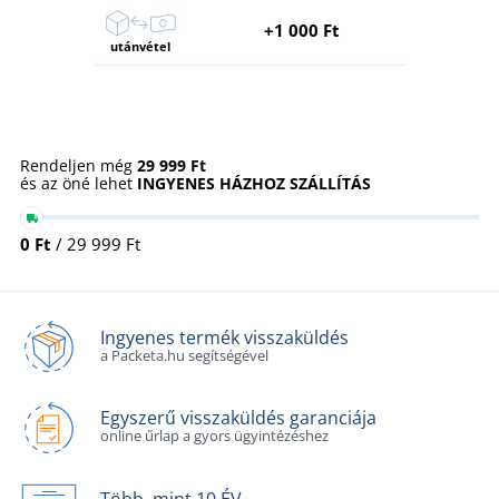
+1 000 Ft
utánvétel
Rendeljen még
29 999 Ft
és az öné lehet
INGYENES HÁZHOZ SZÁLLÍTÁS
0 Ft
/ 29 999 Ft
Ingyenes termék visszaküldés
a Packeta.hu segítségével
Egyszerű visszaküldés garanciája
online űrlap a gyors ügyintézéshez
Több, mint 10 ÉV