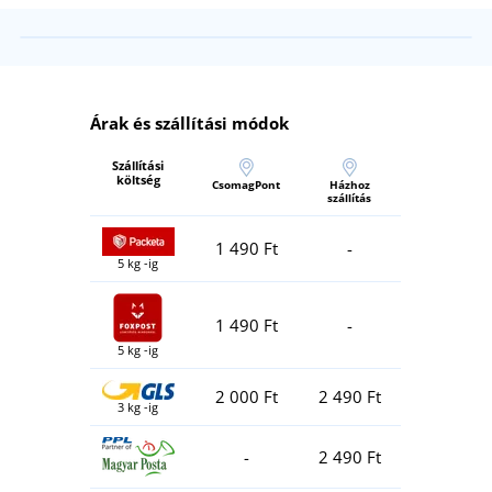
Árak és szállítási módok
Szállítási
költség
CsomagPont
Házhoz
szállítás
1 490 Ft
-
5 kg -ig
1 490 Ft
-
5 kg -ig
2 000 Ft
2 490 Ft
3 kg -ig
-
2 490 Ft