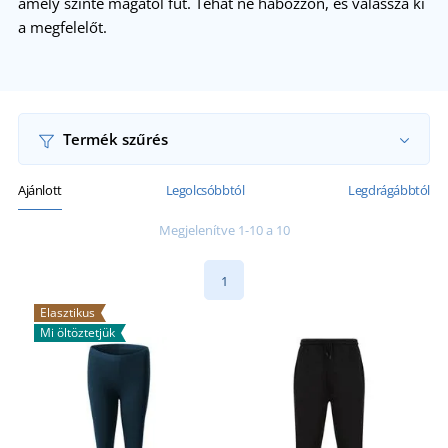
amely szinte magától fut. Tehát ne habozzon, és válassza ki
a megfelelőt.
Termék szűrés
Ajánlott
Legolcsóbbtól
Legdrágábbtól
Megjelenítve 1-10 a 10
1
Elasztikus
Mi öltöztetjük