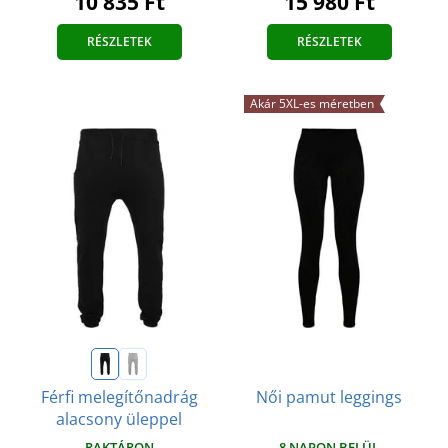
10 835 Ft
15 980 Ft
RÉSZLETEK
RÉSZLETEK
Akár 5XL-es méretben
Férfi melegítőnadrág
Női pamut leggings
alacsony üleppel
RAKTÁRON
8 NAPON BELÜL