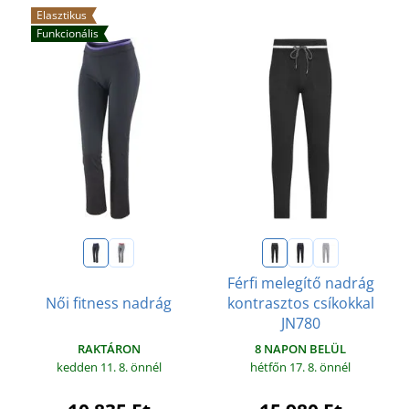
Elasztikus
Funkcionális
Férfi melegítő nadrág
Női fitness nadrág
kontrasztos csíkokkal
JN780
RAKTÁRON
8 NAPON BELÜL
kedden 11. 8.
önnél
hétfőn 17. 8.
önnél