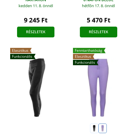
kedden 11. 8.
önnél
hétfőn 17. 8.
önnél
9 245 Ft
5 470 Ft
RÉSZLETEK
RÉSZLETEK
Elasztikus
Fenntarthatóság
Funkcionális
Elasztikus
Funkcionális