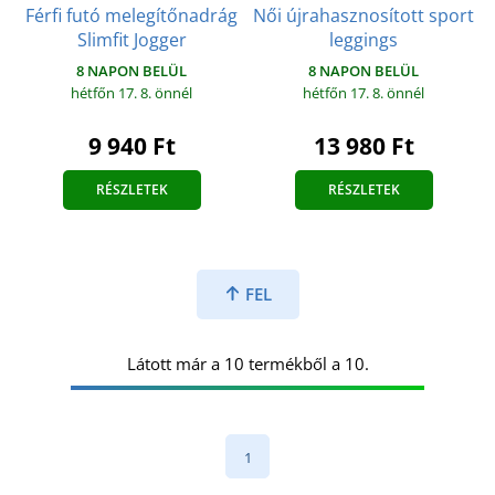
Férfi futó melegítőnadrág
Női újrahasznosított sport
Slimfit Jogger
leggings
8 NAPON BELÜL
8 NAPON BELÜL
hétfőn 17. 8.
önnél
hétfőn 17. 8.
önnél
9 940 Ft
13 980 Ft
RÉSZLETEK
RÉSZLETEK
FEL
Látott már a 10 termékből a 10.
1