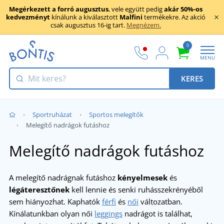
Megérkezett a forró augusztus
, vele együtt pedig
akár 50%-os
kedvezményt
kínálunk a kiválasztott
Malfini
termékekre. Az akció
csak augusztus 16-ig tart.
Megnézem.
0
MENU
KERES
Sportruházat
Sportos melegítők
Melegítő nadrágok futáshoz
Melegítő nadrágok futáshoz
A melegítő nadrágnak futáshoz
kényelmesek
és
légáteresztőnek
kell lennie és senki ruhásszekrényéből
sem hiányozhat. Kaphatók
férfi
és
női
változatban.
Kínálatunkban olyan női
leggings
nadrágot is találhat,