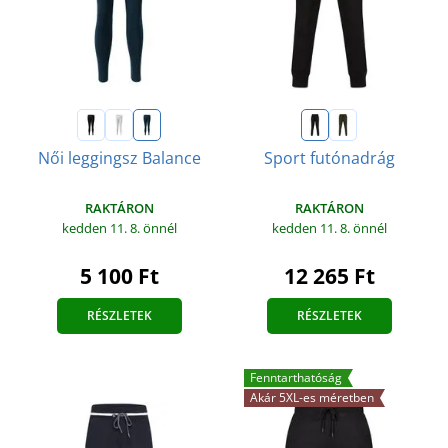
Női leggingsz Balance
Sport futónadrág
RAKTÁRON
RAKTÁRON
kedden 11. 8.
önnél
kedden 11. 8.
önnél
5 100 Ft
12 265 Ft
RÉSZLETEK
RÉSZLETEK
Fenntarthatóság
Akár 5XL-es méretben