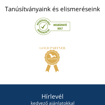
Tanúsítványaink és elismeréseink
Hírlevél
kedvező ajánlatokkal