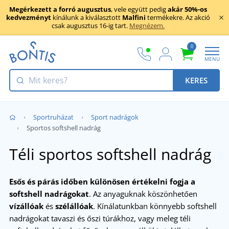
Megérkezett a forró augusztus
, vele együtt pedig
akár 50%-os
kedvezményt
kínálunk a kiválasztott
Malfini
termékekre. Az akció
csak augusztus 16-ig tart.
Megnézem.
0
MENU
KERES
Sportruházat
Sport nadrágok
Sportos softshell nadrág
Téli sportos softshell nadrág
Esős és párás időben különösen értékelni fogja a
softshell nadrágokat
. Az anyaguknak köszönhetően
vízállóak
és
szélállóak
. Kínálatunkban könnyebb softshell
nadrágokat tavaszi és őszi túrákhoz, vagy meleg téli