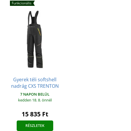
Funkcionális
Gyerek téli softshell
nadrág CXS TRENTON
7 NAPON BELÜL
kedden 18. 8.
önnél
15 835 Ft
RÉSZLETEK