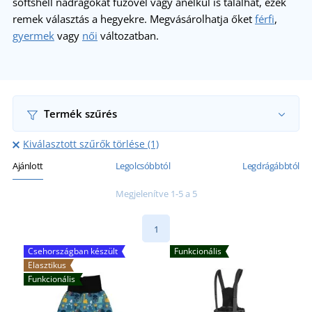
softshell nadrágokat fűzővel vagy anélkül is találhat, ezek
remek választás a hegyekre. Megvásárolhatja őket
férfi
,
gyermek
vagy
női
változatban.
Termék szűrés
Kiválasztott szűrők törlése (1)
Ajánlott
Legolcsóbbtól
Legdrágábbtól
Megjelenítve 1-5 a 5
1
Csehországban készült
Funkcionális
Elasztikus
Funkcionális