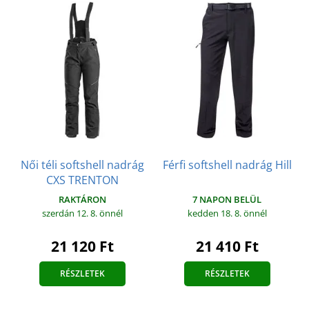
Női téli softshell nadrág
Férfi softshell nadrág Hill
CXS TRENTON
7 NAPON BELÜL
RAKTÁRON
kedden 18. 8.
önnél
szerdán 12. 8.
önnél
21 410 Ft
21 120 Ft
RÉSZLETEK
RÉSZLETEK