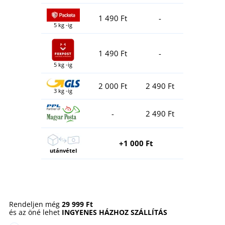
1 490 Ft
-
5 kg -ig
1 490 Ft
-
5 kg -ig
2 000 Ft
2 490 Ft
3 kg -ig
-
2 490 Ft
+1 000 Ft
utánvétel
Rendeljen még
29 999 Ft
és az öné lehet
INGYENES HÁZHOZ SZÁLLÍTÁS