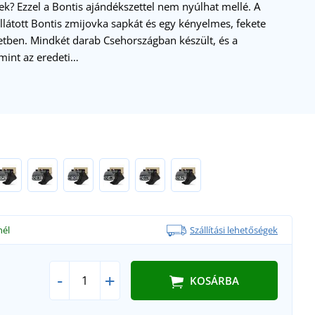
ek? Ezzel a Bontis ajándékszettel nem nyúlhat mellé. A
látott Bontis zmijovka sapkát és egy kényelmes, fekete
tben. Mindkét darab Csehországban készült, és a
mint az eredeti…
nél
Szállítási lehetőségek
-
+
KOSÁRBA