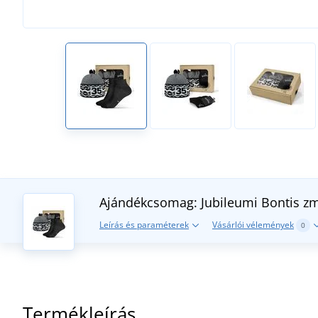
Ajándékcsomag: Jubileumi Bontis zm
Leírás és paraméterek
Vásárlói vélemények
0
Termékleírás