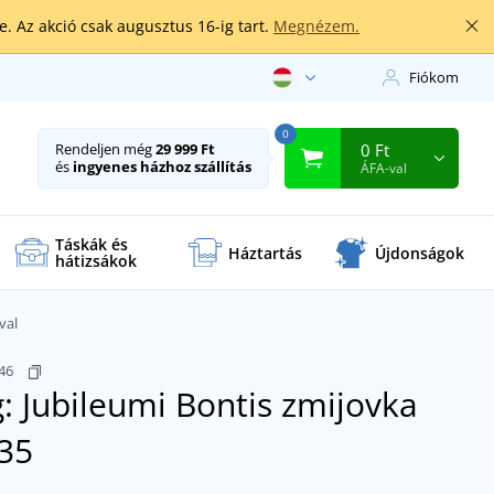
. Az akció csak augusztus 16-ig tart.
Megnézem.
Fiókom
0
0 Ft
Rendeljen még
29 999 Ft
és
ingyenes házhoz szállítás
ÁFA-val
Táskák és
Háztartás
Újdonságok
hátizsákok
val
_46
 Jubileumi Bontis zmijovka
35