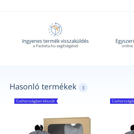
Ingyenes termék visszaküldés
Egyszerű
a Packeta.hu segítségével
online
Hasonló termékek
3
Csehországban készült
Csehországba