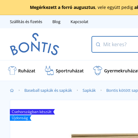
Megérkezett a forró augusztus
, vele együtt pedig
a
Szállítás és fizetés
Blog
Kapcsolat
Ruházat
Sportruházat
Gyermekruháza
Baseball sapkák és sapkák
Sapkák
Bontis kötött sa
Csehországban készült
Újdonság