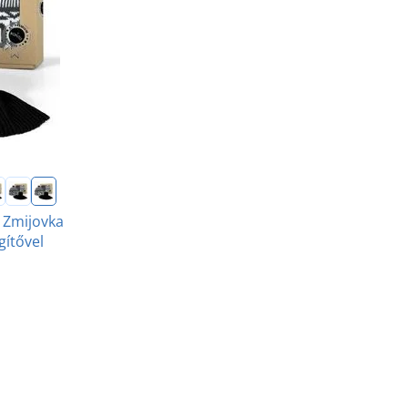
 Zmijovka
gítővel