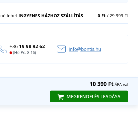
öné lehet
INGYENES HÁZHOZ SZÁLLÍTÁS
0 Ft
/ 29 999 Ft
+36
19 98 92 62
info@bontis.hu
(Hé-Pé, 8-16)
10 390 Ft
ÁFA-val
MEGRENDELÉS LEADÁSA