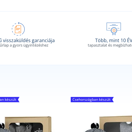
 visszaküldés garanciája
Több, mint 10 É
 űrlap a gyors ügyintézéshez
tapasztalat és megbízha
n készült
Csehországban készült