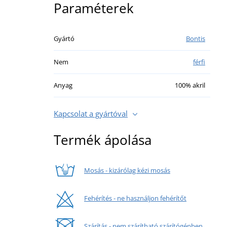
Paraméterek
Gyártó
Bontis
Nem
férfi
Anyag
100% akril
Kapcsolat a gyártóval
Termék ápolása
Mosás - kizárólag kézi mosás
Fehérítés - ne használjon fehérítőt
Szárítás - nem szárítható szárítógépben