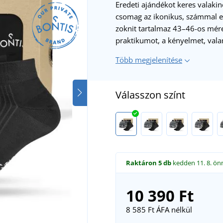
Eredeti ajándékot keres valakin
csomag az ikonikus, számmal el
zoknit tartalmaz 43–46-os mére
praktikumot, a kényelmet, vala
Több megjelenítése
Válasszon színt
Raktáron
5 db
kedden 11. 8.
ön
10 390 Ft
8 585 Ft
ÁFA nélkül