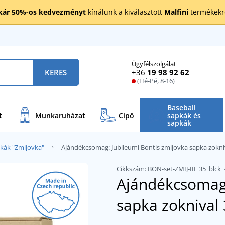
kár 50%-os kedvezményt
kínálunk a kiválasztott
Malfini
termékekre
Ügyfélszolgálat
+36
19 98 92 62
KERES
(Hé-Pé, 8-16)
Baseball
t
Munkaruházat
Cipő
sapkák és
sapkák
pkák "Zmijovka"
Ajándékcsomag: Jubileumi Bontis zmijovka sapka zokni
Cikkszám:
BON-set-ZMIJ-III_35_blck
Ajándékcsomag:
sapka zoknival