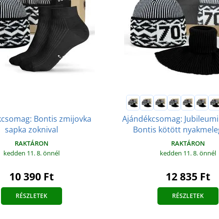
csomag: Bontis zmijovka
Ajándékcsomag: Jubileumi
sapka zoknival
Bontis kötött nyakmele
RAKTÁRON
RAKTÁRON
kedden 11. 8.
önnél
kedden 11. 8.
önnél
10 390 Ft
12 835 Ft
RÉSZLETEK
RÉSZLETEK