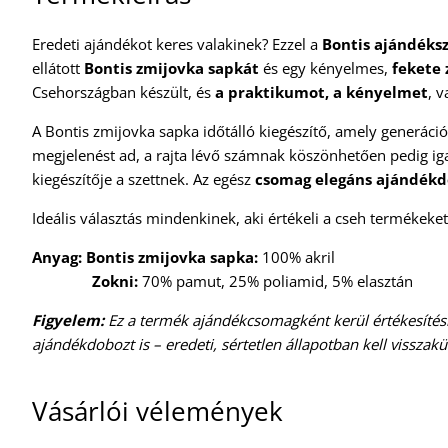
Eredeti ajándékot keres valakinek? Ezzel a
Bontis ajándéksz
ellátott
Bontis zmijovka sapkát
és egy kényelmes,
fekete 
Csehországban készült, és
a praktikumot, a kényelmet
, 
A Bontis zmijovka sapka időtálló kiegészítő, amely generáció
megjelenést ad, a rajta lévő számnak köszönhetően pedig iga
kiegészítője a szettnek. Az egész
csomag elegáns ajándék
Ideális választás mindenkinek, aki értékeli a cseh termékeket
Anyag:
Bontis zmijovka sapka:
100% akril
Zokni:
70% pamut, 25% poliamid, 5% elasztán
Figyelem:
Ez a termék ajándékcsomagként kerül értékesítésr
ajándékdobozt is – eredeti, sértetlen állapotban kell visszakü
Vásárlói vélemények