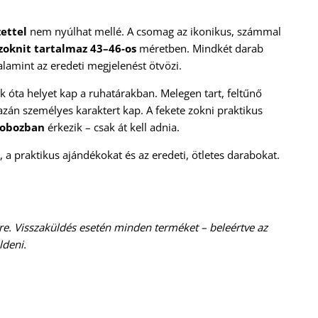
ettel
nem nyúlhat mellé. A csomag az ikonikus, számmal
zoknit tartalmaz 43–46-os
méretben. Mindkét darab
valamint az eredeti megjelenést ötvözi.
k óta helyet kap a ruhatárakban. Melegen tart, feltűnő
zán személyes karaktert kap. A fekete zokni praktikus
dobozban
érkezik – csak át kell adnia.
, a praktikus ajándékokat és az eredeti, ötletes darabokat.
e. Visszaküldés esetén minden terméket – beleértve az
ldeni.