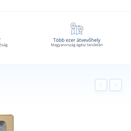
V
Több ezer átvevőhely
tóság
Magyarország egész területén