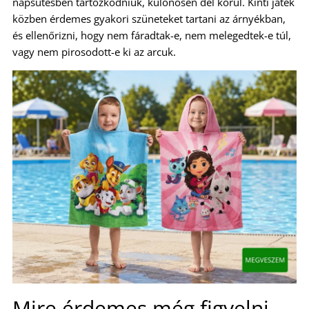
napsütésben tartózkodniuk, különösen dél körül. Kinti játék
közben érdemes gyakori szüneteket tartani az árnyékban,
és ellenőrizni, hogy nem fáradtak-e, nem melegedtek-e túl,
vagy nem pirosodott-e ki az arcuk.
Mire érdemes még figyelni