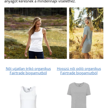
anyagot keresnek a mindennapi viselethez.
Női ujjatlan trikó organikus
Hosszú női póló organikus
Fairtrade biopamutból
Fairtrade biopamutból