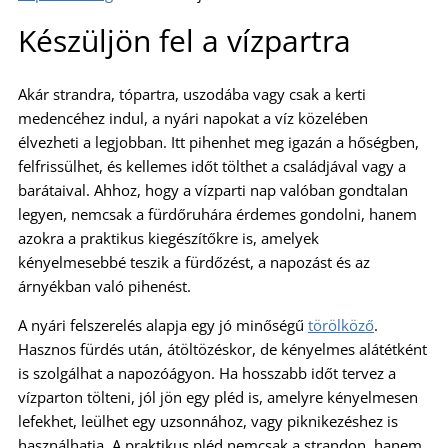
Készüljön fel a vízpartra
Akár strandra, tópartra, uszodába vagy csak a kerti
medencéhez indul, a nyári napokat a víz közelében
élvezheti a legjobban. Itt pihenhet meg igazán a hőségben,
felfrissülhet, és kellemes időt tölthet a családjával vagy a
barátaival. Ahhoz, hogy a vízparti nap valóban gondtalan
legyen, nemcsak a fürdőruhára érdemes gondolni, hanem
azokra a praktikus kiegészítőkre is, amelyek
kényelmesebbé teszik a fürdőzést, a napozást és az
árnyékban való pihenést.
A nyári felszerelés alapja egy jó minőségű
törölköző
.
Hasznos fürdés után, átöltözéskor, de kényelmes alátétként
is szolgálhat a napozóágyon. Ha hosszabb időt tervez a
vízparton tölteni, jól jön egy pléd is, amelyre kényelmesen
lefekhet, leülhet egy uzsonnához, vagy piknikezéshez is
használhatja. A praktikus pléd nemcsak a strandon, hanem