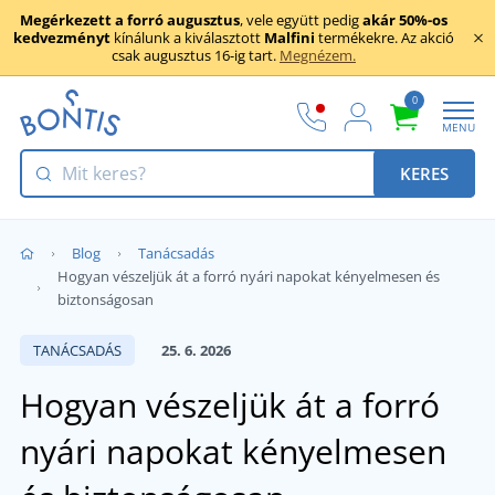
Megérkezett a forró augusztus
, vele együtt pedig
akár 50%-os
kedvezményt
kínálunk a kiválasztott
Malfini
termékekre. Az akció
csak augusztus 16-ig tart.
Megnézem.
0
MENU
KERES
Blog
Tanácsadás
Hogyan vészeljük át a forró nyári napokat kényelmesen és
biztonságosan
TANÁCSADÁS
25. 6. 2026
Hogyan vészeljük át a forró
nyári napokat kényelmesen