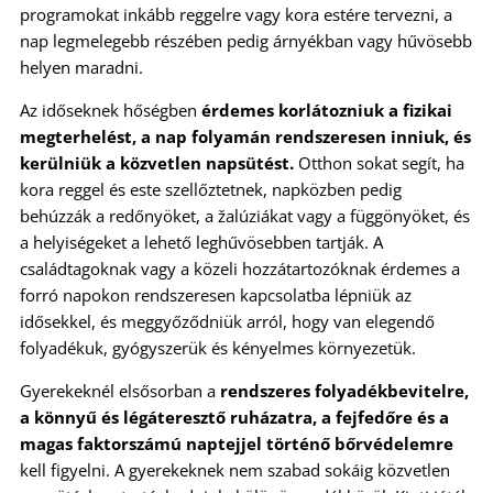
programokat inkább reggelre vagy kora estére tervezni, a
nap legmelegebb részében pedig árnyékban vagy hűvösebb
helyen maradni.
Az időseknek hőségben
érdemes korlátozniuk a fizikai
megterhelést, a nap folyamán rendszeresen inniuk, és
kerülniük a közvetlen napsütést.
Otthon sokat segít, ha
kora reggel és este szellőztetnek, napközben pedig
behúzzák a redőnyöket, a žalúziákat vagy a függönyöket, és
a helyiségeket a lehető leghűvösebben tartják. A
családtagoknak vagy a közeli hozzátartozóknak érdemes a
forró napokon rendszeresen kapcsolatba lépniük az
idősekkel, és meggyőződniük arról, hogy van elegendő
folyadékuk, gyógyszerük és kényelmes környezetük.
Gyerekeknél elsősorban a
rendszeres folyadékbevitelre,
a könnyű és légáteresztő ruházatra, a fejfedőre és a
magas faktorszámú naptejjel történő bőrvédelemre
kell figyelni. A gyerekeknek nem szabad sokáig közvetlen