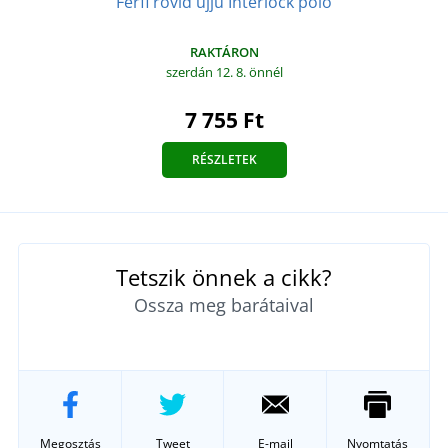
Férfi rövid ujjú Interlock póló
RAKTÁRON
szerdán 12. 8.
önnél
7 755 Ft
RÉSZLETEK
Tetszik önnek a cikk?
Ossza meg barátaival
Megosztás
Tweet
E-mail
Nyomtatás