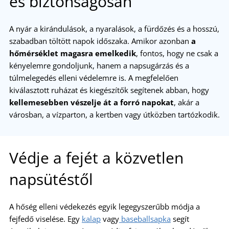
és biztonságosan
A nyár a kirándulások, a nyaralások, a fürdőzés és a hosszú,
szabadban töltött napok időszaka. Amikor azonban
a
hőmérséklet magasra emelkedik
, fontos, hogy ne csak a
kényelemre gondoljunk, hanem a napsugárzás és a
túlmelegedés elleni védelemre is. A megfelelően
kiválasztott ruházat és kiegészítők segítenek abban, hogy
kellemesebben vészelje át a forró napokat
, akár a
városban, a vízparton, a kertben vagy útközben tartózkodik.
Védje a fejét a közvetlen
napsütéstől
A hőség elleni védekezés egyik legegyszerűbb módja a
fejfedő viselése. Egy
kalap
vagy
baseballsapka
segít