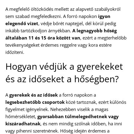
A megfelelő öltözködés mellett az alapvető szabályokról
sem szabad megfeledkezni. A forró napokon
igyon
elegendő vizet
, védje bőrét naptejjel, dél körül pedig
inkább tartózkodjon árnyékban.
A legnagyobb hőség
általában 11 és 15 óra között van
, ezért a megterhelőbb
tevékenységeket érdemes reggelre vagy kora estére
időzíteni.
Hogyan védjük a gyerekeket
és az időseket a hőségben?
A
gyerekek és az idősek
a forró napokon a
legsebezhetőbb csoportok
közé tartoznak, ezért különös
figyelmet igényelnek. Nehezebben viselik a magas
hőmérsékletet,
gyorsabban túlmelegedhetnek vagy
kiszáradhatnak
, és nem mindig szólnak időben, ha inni
vagy pihenni szeretnének. Hőség idején érdemes a