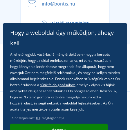
A nyári kaland a csomagolással kezdődik - készüljön
info@bontis.hu
fel a gondtalan nyaralásra
Tippek friss outfitekhez a gondtalan nyárért
Hol talál meg minket
A kedvenc City póló főszerepben: outfitek minden
Hogy a weboldal úgy működjön, ahogy
alkalomra!
kell
A lehető legjobb vásárlási élmény érdekében - hogy a keresés
működjön, hogy az oldal emlékezzen arra, mi van a kosarában,
hogy könnyen ellenőrizhesse megrendelése állapotát, hogy nem
zavarjuk Önt nem megfelelő reklámokkal, és hogy ne kelljen minden
alkalommal bejelentkeznie. Ennek érdekében szükségünk van az Ön
hozzájárulására a
sütik feldolgozásához
, amelyek olyan kis fájlok,
amelyeket ideiglenesen tárolunk az Ön böngészőjében. Köszönjük,
hogy az "Értem" gombra kattintva megadja nekünk ezt a
hozzájárulást, és segít nekünk a weboldal fejlesztésében. Az Ön
Kövessen minket a közösségi hálózatokon
adatait teljes mértékben bizalmasan kezeljük.
A hozzájárulást
ITT
megtagadhatja