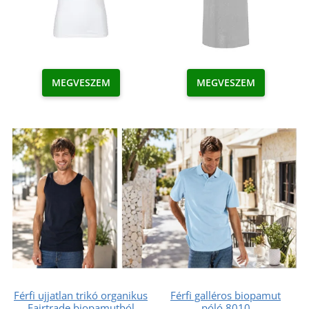
MEGVESZEM
MEGVESZEM
Férfi ujjatlan trikó organikus
Férfi galléros biopamut
Fairtrade biopamutból
póló 8010