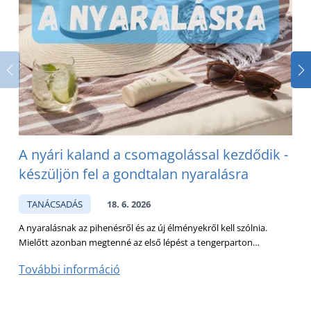
A nyári kaland a csomagolással kezdődik -
K
készüljön fel a gondtalan nyaralásra
i
TANÁCSADÁS
18. 6. 2026
A nyaralásnak az pihenésről és az új élményekről kell szólnia.
M
Mielőtt azonban megtenné az első lépést a tengerparton…
k
További információ
T