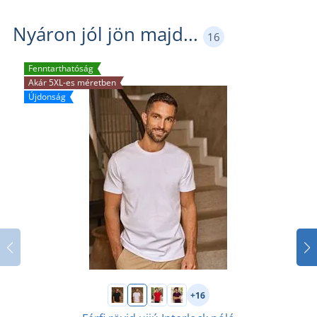
Nyáron jól jön majd...
16
Fenntarthatóság
Akár 5XL-es méretben
Újdonság
+16