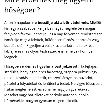
hőségben?
A forró napokon
ne becsülje alá a bőr védelmét.
Mielőtt
kimegy a szabadba, kenje be magát megfelelően magas
fényvédő faktorú naptejjel, és a nap folyamán rendszeresen
ismételje meg a felvitelt, különösen fürdés, sportolás vagy
izzadás után. Figyeljen a vállakra, a tarkóra, a fülekre, a
lábfejre és más olyan testrészekre is, amelyek könnyen
leégnek.
Hőségben érdemes
figyelni a test jelzéseit.
Ha fejfájás,
szédülés, hányinger, erős fáradtság, szapora pulzus vagy
túlzott izzadás jelentkezik, célszerű árnyékba húzódni,
pótolni a folyadékot és lehűteni a testet. Ne vigye túlzásba a
fizikai megterhelést, és soha ne hagyjon gyerekeket,
időseket vagy háziállatokat parkoló autóban, ahol a
hőmérséklet nagyon gyorsan megemelkedik.