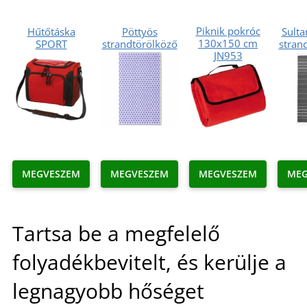
Piknik pokróc
Hűtőtáska
Pöttyös
Sult
130x150 cm
SPORT
strandtörölköző
stran
JN953
MEGVESZEM
MEGVESZEM
MEGVESZEM
MEG
Tartsa be a megfelelő
folyadékbevitelt, és kerülje a
legnagyobb hőséget