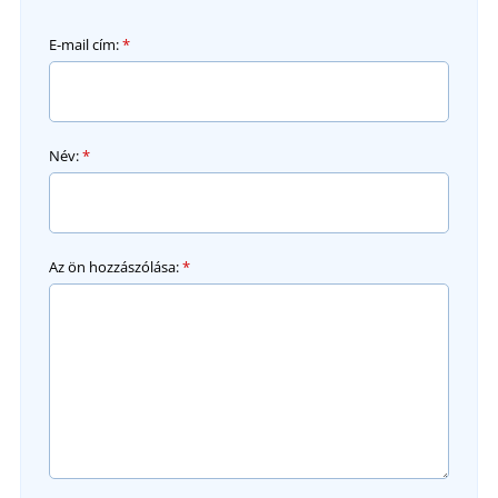
E-mail cím:
*
Név:
*
Az ön hozzászólása:
*