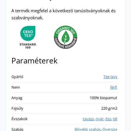
A termék megfelel a következő tanúsítványoknak és
szabványoknak.
Paraméterek
Gyártó
Tee Jays
Nem
férfi
Anyag
100% biopamut
Fajsúly
220 g/m2
Évszakok
tavasz
,
nyár
,
ősz
,
tél
Szabás
Bővebb szabás
,
Oversize