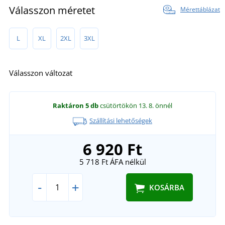
Válasszon méretet
Mérettáblázat
L
XL
2XL
3XL
Válasszon változat
Raktáron
5 db
csütörtökön 13. 8.
önnél
Szállítási lehetőségek
6 920 Ft
5 718 Ft
ÁFA nélkül
-
+
KOSÁRBA