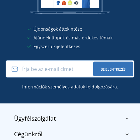
Újdonságok áttekintése
Ajándék tippek és más érdekes témák
Egyszerű kijelentkezés
BEJELENTKEZÉS
Információk
személyes adatok feldolgozására
.
Ügyfélszolgálat
Cégünkről
Kapcsolat