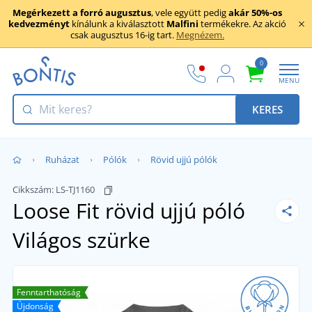
Megérkezett a forró augusztus
, vele együtt pedig
akár 50%-os
kedvezményt
kínálunk a kiválasztott
Malfini
termékekre. Az akció
csak augusztus 16-ig tart.
Megnézem.
0
MENU
KERES
Ruházat
Pólók
Rövid ujjú pólók
Cikkszám:
LS-TJ1160
Loose Fit rövid ujjú póló
Világos szürke
Fenntarthatóság
Újdonság