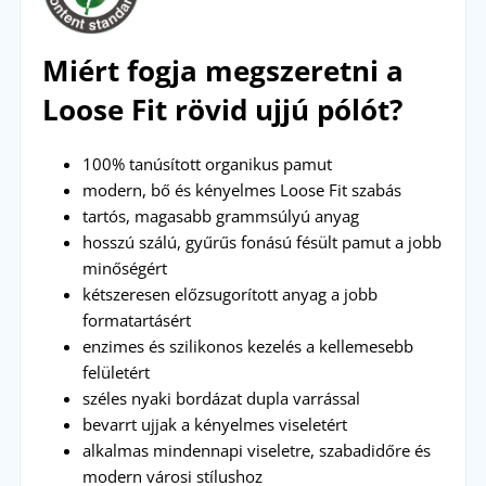
Miért fogja megszeretni a
Loose Fit rövid ujjú pólót?
100% tanúsított organikus pamut
modern, bő és kényelmes Loose Fit szabás
tartós, magasabb grammsúlyú anyag
hosszú szálú, gyűrűs fonású fésült pamut a jobb
minőségért
kétszeresen előzsugorított anyag a jobb
formatartásért
enzimes és szilikonos kezelés a kellemesebb
felületért
széles nyaki bordázat dupla varrással
bevarrt ujjak a kényelmes viseletért
alkalmas mindennapi viseletre, szabadidőre és
modern városi stílushoz