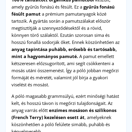
amely gyűrűs fonású és fésült. Ez a
gyűrűs fonású
fésült pamut
a prémium pamutanyagok közé
tartozik. A gyártás során a pamutszálakat először
megtisztítják a szennyeződésektől és a rövid,
könnyen törő szálaktól. Ezután szorosan sima és
hosszú fonallá sodorják őket. Ennek köszönhetően az
anyag tapintása puhább, erősebb és tartósabb,
mint a hagyományos pamuté.
A pamut emellett
kétszeresen előzsugorított, ami segít csökkenteni a
mosás utáni összemenést. Így a póló jobban megőrzi
formáját és méretét, valamint jól bírja a gyakori
viselést és mosást.
A póló magasabb grammsúlyú, ezért minőségi hatást
kelt, és hosszú távon is megőrzi tulajdonságait. Az
anyag varrás előtt
enzimes mosáson és szilikonos
(French Terry) kezelésen esett át
, amelyeknek
köszönhetően a póló felülete simább, puhább és
kényelmesebb.