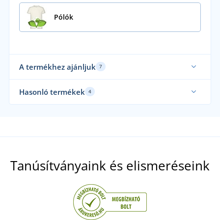
Pólók
A termékhez ajánljuk
7
Fenntarthatóság
Fe
Hasonló termékek
4
Akár 5XL-es méretben
Új
Újdonság
Akár 5XL-es méretben
Tanúsítványaink és elismeréseink