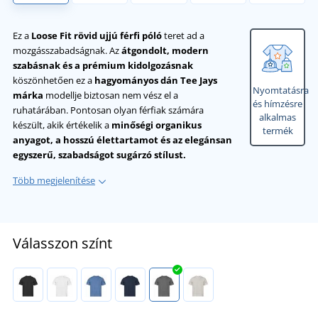
Ez a
Loose Fit rövid ujjú férfi póló
teret ad a
mozgásszabadságnak. Az
átgondolt, modern
szabásnak és a prémium kidolgozásnak
köszönhetően ez a
hagyományos dán Tee Jays
Nyomtatásra
márka
modellje biztosan nem vész el a
és hímzésre
ruhatárában. Pontosan olyan férfiak számára
alkalmas
készült, akik értékelik a
minőségi organikus
termék
anyagot, a hosszú élettartamot és az elegánsan
egyszerű, szabadságot sugárzó stílust.
Több megjelenítése
Válasszon színt