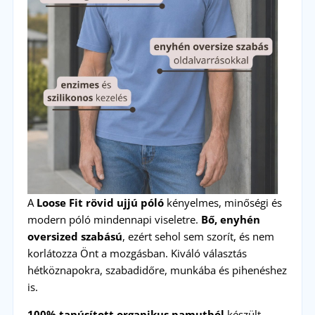
A
Loose Fit rövid ujjú póló
kényelmes, minőségi és
modern póló mindennapi viseletre.
Bő, enyhén
oversized szabású
, ezért sehol sem szorít, és nem
korlátozza Önt a mozgásban. Kiváló választás
hétköznapokra, szabadidőre, munkába és pihenéshez
is.
100% tanúsított organikus pamutból
készült,