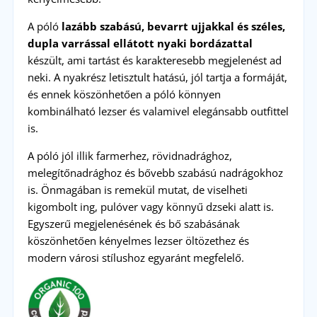
A póló
lazább szabású, bevarrt ujjakkal és széles,
dupla varrással ellátott nyaki bordázattal
készült, ami tartást és karakteresebb megjelenést ad
neki. A nyakrész letisztult hatású, jól tartja a formáját,
és ennek köszönhetően a póló könnyen
kombinálható lezser és valamivel elegánsabb outfittel
is.
A póló jól illik farmerhez, rövidnadrághoz,
melegítőnadrághoz és bővebb szabású nadrágokhoz
is. Önmagában is remekül mutat, de viselheti
kigombolt ing, pulóver vagy könnyű dzseki alatt is.
Egyszerű megjelenésének és bő szabásának
köszönhetően kényelmes lezser öltözethez és
modern városi stílushoz egyaránt megfelelő.