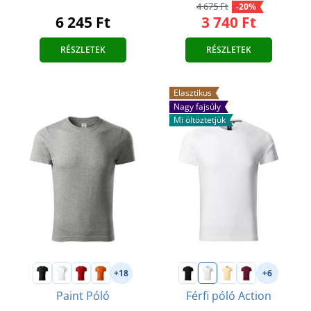
4 675 Ft
-20%
6 245 Ft
3 740 Ft
RÉSZLETEK
RÉSZLETEK
Elasztikus
Nagy fajsúly
Mi öltöztetjük
+18
+6
Paint Póló
Férfi póló Action