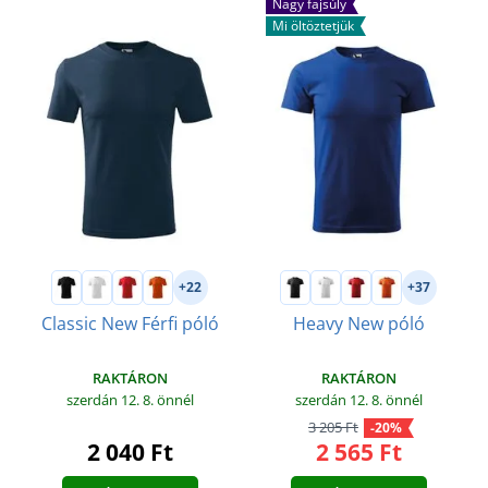
Nagy fajsúly
Mi öltöztetjük
+22
+37
Classic New Férfi póló
Heavy New póló
RAKTÁRON
RAKTÁRON
szerdán 12. 8.
önnél
szerdán 12. 8.
önnél
3 205 Ft
-20%
2 040 Ft
2 565 Ft