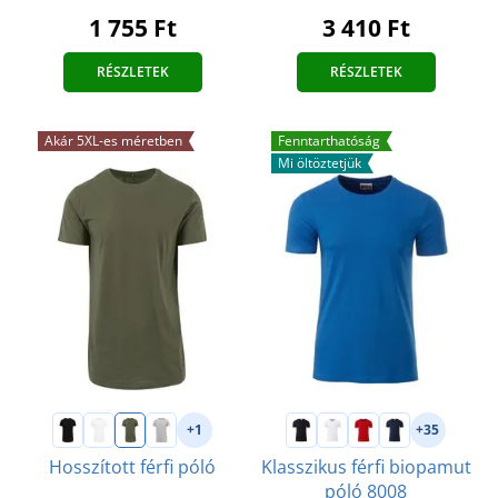
1 755 Ft
3 410 Ft
RÉSZLETEK
RÉSZLETEK
Akár 5XL-es méretben
Fenntarthatóság
Mi öltöztetjük
+1
+35
Hosszított férfi póló
Klasszikus férfi biopamut
póló 8008