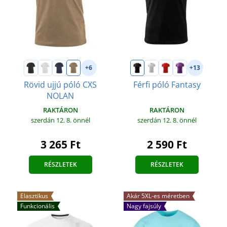
+6
+13
Rövid ujjú póló CXS
Férfi póló Fantasy
NOLAN
RAKTÁRON
RAKTÁRON
szerdán 12. 8.
önnél
szerdán 12. 8.
önnél
2 590 Ft
3 265 Ft
RÉSZLETEK
RÉSZLETEK
Elasztikus
Akár 5XL-es méretben
Funkcionális
Nagy fajsúly