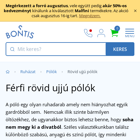
Megérkezett a forró augusztus
, vele együtt pedig
akár 50%-os
kedvezményt
kínálunk a kiválasztott
Malfini
termékekre. Az akció
csak augusztus 16-ig tart.
Megnézem.
0
MENU
KERES
Ruházat
Pólók
Rövid ujjú pólók
Férfi rövid ujjú pólók
A póló egy olyan ruhadarab amely nem hiányozhat egyik
gardróbból sem. Nemcsak illik szinte bármilyen
öltözékhez, de ugyanakkor biztos lehetsz benne, hogy
soha
nem megy ki a divatból
. Széles választékunkban találsz
különböző szabású, anyagú és színű pólót, így mindenki