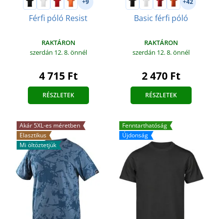
+9
+42
Férfi póló Resist
Basic férfi póló
RAKTÁRON
RAKTÁRON
szerdán 12. 8.
önnél
szerdán 12. 8.
önnél
4 715 Ft
2 470 Ft
RÉSZLETEK
RÉSZLETEK
Akár 5XL-es méretben
Fenntarthatóság
Elasztikus
Újdonság
Mi öltöztetjük