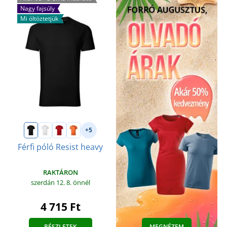
Nagy fajsúly
Mi öltöztetjük
+5
Férfi póló Resist heavy
RAKTÁRON
szerdán 12. 8.
önnél
4 715 Ft
RÉSZLETEK
MEGNÉZEM