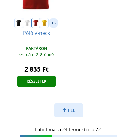
+6
Póló V-neck
RAKTÁRON
szerdán 12. 8.
önnél
2 835 Ft
RÉSZLETEK
FEL
Látott már a 24 termékből a 72.