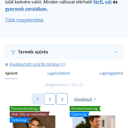
talál kedvére valót. Minden változat elérhető
férfi
,
női
és
gyermek verzióban.
Több megjelenítése
Termék szűrés
Kiválasztott szűrők törlése (1)
Ajánlott
Legolcsóbbtól
Legdrágábbtól
Megjelenítve 1-24 a 72
1
2
3
Következő
Fenntarthatóság
Fenntarthatóság
Akár 5XL-es méretben
Újdonság
Újdonság