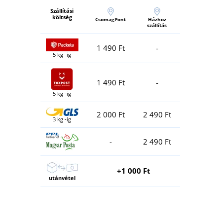
Szállítási
költség
CsomagPont
Házhoz
szállítás
1 490 Ft
-
5 kg -ig
1 490 Ft
-
5 kg -ig
2 000 Ft
2 490 Ft
3 kg -ig
-
2 490 Ft
+1 000 Ft
utánvétel