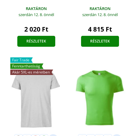
RAKTÁRON
RAKTÁRON
szerdán 12. 8.
önnél
szerdán 12. 8.
önnél
2 020 Ft
4 815 Ft
RÉSZLETEK
RÉSZLETEK
Fair Trade
Fenntarthatóság
Akár 5XL-es méretben