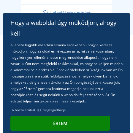
Tippek friss outfitekhez a gondtalan nyárért
Hol talál meg minket
A kedvenc City póló főszerepben: outfitek minden
Hogy a weboldal úgy működjön, ahogy
alkalomra!
kell
A lehető legjobb vásárlási élmény érdekében - hogy a keresés
működjön, hogy az oldal emlékezzen arra, mi van a kosarában,
hogy könnyen ellenőrizhesse megrendelése állapotát, hogy nem
zavarjuk Önt nem megfelelő reklámokkal, és hogy ne kelljen minden
alkalommal bejelentkeznie. Ennek érdekében szükségünk van az Ön
hozzájárulására a
sütik feldolgozásához
, amelyek olyan kis fájlok,
amelyeket ideiglenesen tárolunk az Ön böngészőjében. Köszönjük,
hogy az "Értem" gombra kattintva megadja nekünk ezt a
hozzájárulást, és segít nekünk a weboldal fejlesztésében. Az Ön
Kövessen minket a közösségi hálózatokon
adatait teljes mértékben bizalmasan kezeljük.
A hozzájárulást
ITT
megtagadhatja
ÉRTEM
© 2011 - 2026, Dual Trade s.r.o. | Technikailag biztosítja
Simplia.cz
.