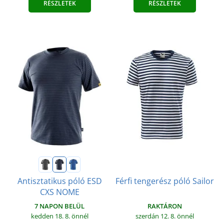
RÉSZLETEK
RÉSZLETEK
Antisztatikus póló ESD
Férfi tengerész póló Sailor
CXS NOME
7 NAPON BELÜL
RAKTÁRON
kedden 18. 8.
önnél
szerdán 12. 8.
önnél