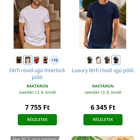
+16
Férfi rövid ujjú Interlock
Luxury férfi rövid ujjú póló
póló
RAKTÁRON
RAKTÁRON
szerdán 12. 8.
önnél
szerdán 12. 8.
önnél
6 345 Ft
7 755 Ft
RÉSZLETEK
RÉSZLETEK
Akár 95 °C-on is mosható