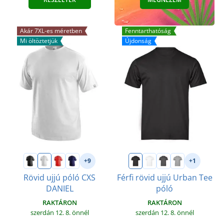
Akár 7XL-es méretben
Fenntarthatóság
Mi öltöztetjük
Újdonság
+9
+1
Rövid ujjú póló CXS
Férfi rövid ujjú Urban Tee
DANIEL
póló
RAKTÁRON
RAKTÁRON
szerdán 12. 8.
önnél
szerdán 12. 8.
önnél