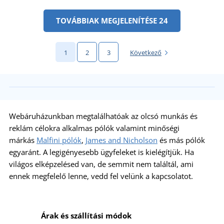
TOVÁBBIAK MEGJELENÍTÉSE 24
1
2
3
Következő
Webáruházunkban megtalálhatóak az olcsó munkás és
reklám célokra alkalmas pólók valamint minőségi
márkás
Malfini pólók
,
James and Nicholson
és más pólók
egyaránt. A legigényesebb ügyfeleket is kielégítjük. Ha
világos elképzelésed van, de semmit nem találtál, ami
ennek megfelelő lenne, vedd fel velünk a kapcsolatot.
Árak és szállítási módok