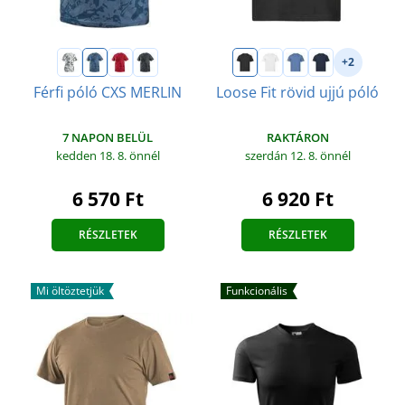
+2
Férfi póló CXS MERLIN
Loose Fit rövid ujjú póló
7 NAPON BELÜL
RAKTÁRON
kedden 18. 8.
önnél
szerdán 12. 8.
önnél
6 570 Ft
6 920 Ft
RÉSZLETEK
RÉSZLETEK
Mi öltöztetjük
Funkcionális