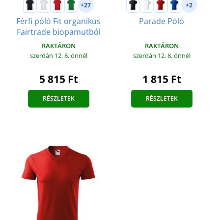
+27
+2
Férfi póló Fit organikus
Parade Póló
Fairtrade biopamutból
RAKTÁRON
RAKTÁRON
szerdán 12. 8.
önnél
szerdán 12. 8.
önnél
1 815 Ft
5 815 Ft
RÉSZLETEK
RÉSZLETEK