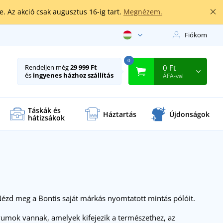
. Az akció csak augusztus 16-ig tart.
Megnézem.
Fiókom
0
0 Ft
Rendeljen még
29 999 Ft
és
ingyenes házhoz szállítás
ÁFA-val
Táskák és
Háztartás
Újdonságok
hátizsákok
 Nézd meg a Bontis saját márkás nyomtatott mintás pólóit.
vumok vannak, amelyek kifejezik a természethez, az