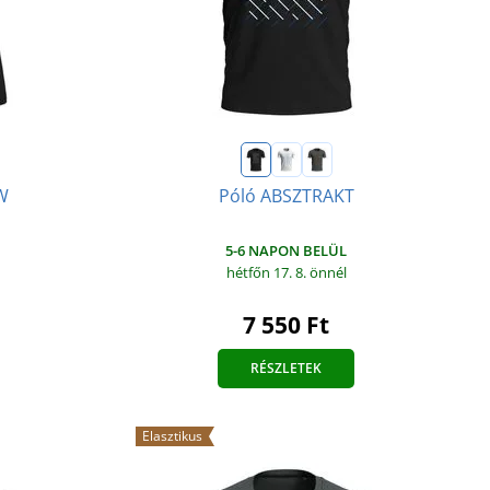
W
Póló ABSZTRAKT
5-6 NAPON BELÜL
hétfőn 17. 8.
önnél
7 550 Ft
RÉSZLETEK
Elasztikus