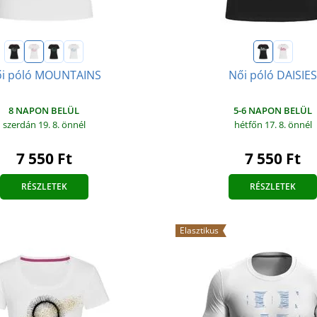
i póló MOUNTAINS
Női póló DAISIE
8 NAPON BELÜL
5-6 NAPON BELÜL
szerdán 19. 8.
önnél
hétfőn 17. 8.
önnél
7 550 Ft
7 550 Ft
RÉSZLETEK
RÉSZLETEK
Elasztikus