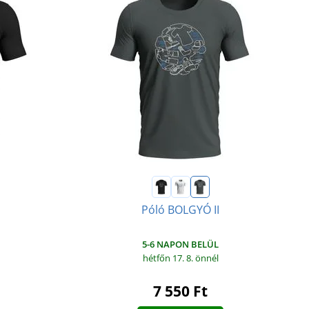
Póló BOLGYÓ II
5-6 NAPON BELÜL
hétfőn 17. 8.
önnél
7 550 Ft