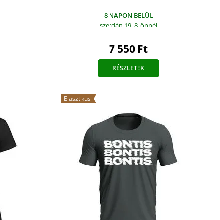
8 NAPON BELÜL
szerdán 19. 8.
önnél
7 550 Ft
RÉSZLETEK
Elasztikus