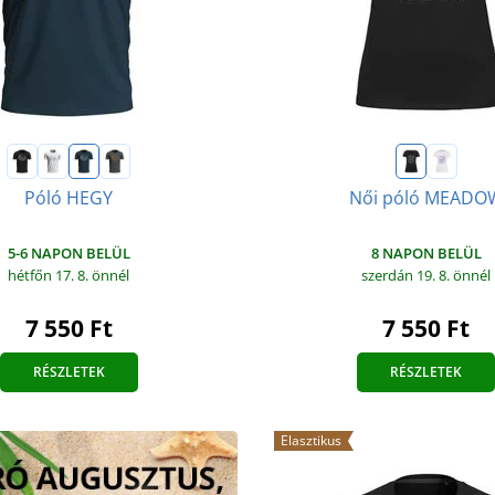
Póló HEGY
Női póló MEADO
5-6 NAPON BELÜL
8 NAPON BELÜL
hétfőn 17. 8.
önnél
szerdán 19. 8.
önnél
7 550 Ft
7 550 Ft
RÉSZLETEK
RÉSZLETEK
Elasztikus