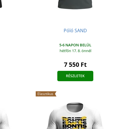
Póló SAND
S
5-6 NAPON BELÜL
hétfőn 17. 8.
önnél
7 550 Ft
RÉSZLETEK
Elasztikus