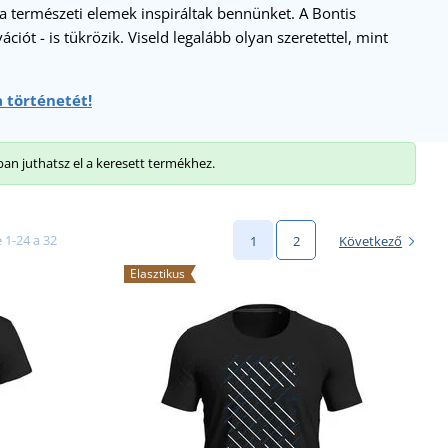
a természeti elemek inspiráltak bennünket. A Bontis
ciót - is tükrözik. Viseld legalább olyan szeretettel, mint
 történetét!
ban juthatsz el a keresett termékhez.
 1-24 a 32
1
2
Következő
Elasztikus