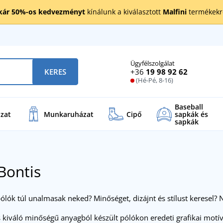
kár 50%-os kedvezményt
kínálunk a kiválasztott
Malfini
termékekre
Ügyfélszolgálat
+36
19 98 92 62
KERES
(Hé-Pé, 8-16)
Baseball
zat
Munkaruházat
Cipő
sapkák és
sapkák
Bontis
ólók túl unalmasak neked? Minőséget, dizájnt és stílust keresel?
s kiváló minőségű anyagból készült pólókon eredeti grafikai motí