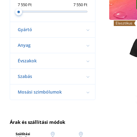
7 550 Ft
7 550 Ft
Elasztikus
Gyártó
Anyag
Évszakok
Szabás
Mosási szimbólumok
Árak és szállítási módok
Szállítási