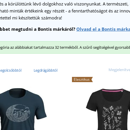
 a körülöttünk lévő dolgokhoz való viszonyunkat. A természeti, 
ható minták értékeink egy részét - a fenntarthatóságot és az innová
tettel mi készítettük számodra!
öbbet megtudni a Bontis márkáról?
Olvasd el a Bontis márka
egória az alábbiakat tartalmazza 32 termékből. A szűrő segítségével gyorsab
Megjelenítve
Legolcsóbbtól
Legdrágábbtól
Elasztikus