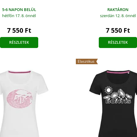
RAKTÁRON
5-6 NAPON BELÜL
szerdán 12. 8.
önnél
hétfőn 17. 8.
önnél
7 550 Ft
7 550 Ft
RÉSZLETEK
RÉSZLETEK
Elasztikus