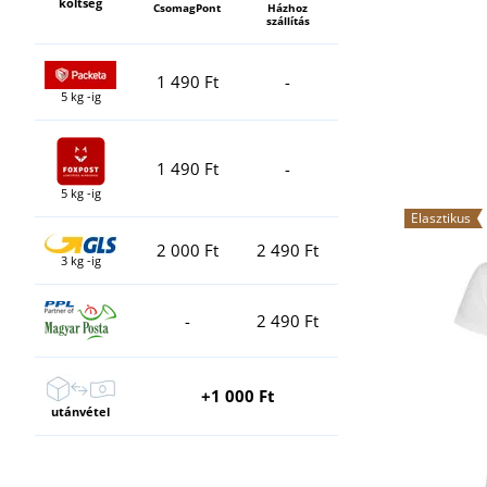
költség
CsomagPont
Házhoz
szállítás
1 490 Ft
-
5 kg -ig
1 490 Ft
-
5 kg -ig
Elasztikus
2 000 Ft
2 490 Ft
3 kg -ig
-
2 490 Ft
+1 000 Ft
utánvétel