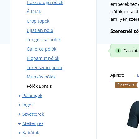
Hosszú ujjú pólók
emberekhez és
pólókon talál
Átléták
amilyen szere
Crop topok
Ujjatlan póló
Szeretnél t
Tengerész pólók
Galléros pólók
Ez a kat
Biopamut pólók
Terepszínű pólók
Ajánlott
Munkás pólók
Elasztikus
Pólók Bontis
Pólóingek
Ingek
Rövid ujjú pólóingek
Szvetterek
Hosszú ujjú pólóingek
Rövid ujjú ingek
Mellények
Hosszú ujjú ingek
Kapcsolás nélküli szvetterek
Kabátok
Flanel ingek
V nyakú szvetterek
Fleece mellények