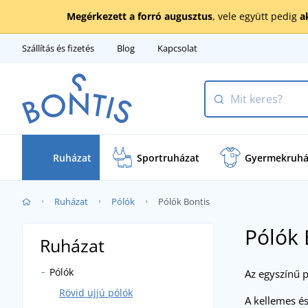
Megérkezett a forró augusztus
, vele együtt pedig
a
Szállítás és fizetés
Blog
Kapcsolat
Ruházat
Sportruházat
Gyermekruhá
Ruházat
Pólók
Pólók Bontis
Pólók 
Ruházat
Pólók
Az egyszínű p
Rövid ujjú pólók
A kellemes é