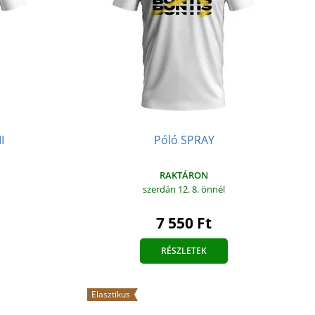
I
Póló SPRAY
RAKTÁRON
szerdán 12. 8.
önnél
7 550 Ft
RÉSZLETEK
Elasztikus