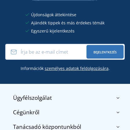
Újdonságok áttekintése
Ajándék tippek és más érdekes témák
Egyszerű kijelentkezés
BEJELENTKEZÉS
Információk
személyes adatok feldolgozására
.
Ügyfélszolgálat
Cégünkről
Kapcsolat
Általános szerződési feltételek
Tanácsadó központunkból
Rólunk