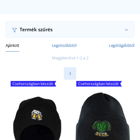
Termék szűrés
Ajánlott
Legolcsóbbtól
Legdrágábbtól
Megjelenítve 1-2 a 2
1
Csehországban készült
Csehországban készült