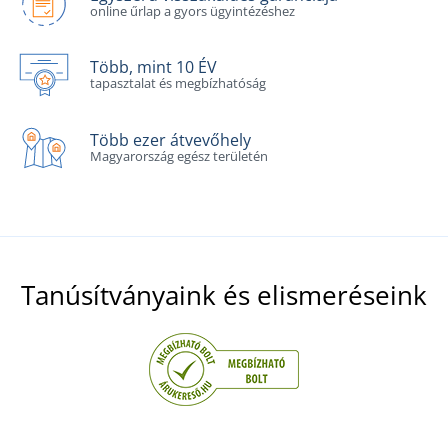
online űrlap a gyors ügyintézéshez
Több, mint 10 ÉV
tapasztalat és megbízhatóság
Több ezer átvevőhely
Magyarország egész területén
Tanúsítványaink és elismeréseink