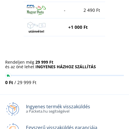
-
2 490 Ft
+1 000 Ft
utánvétel
Rendeljen még
29 999 Ft
és az öné lehet
INGYENES HÁZHOZ SZÁLLÍTÁS
0 Ft
/ 29 999 Ft
Ingyenes termék visszaküldés
a Packeta.hu segítségével
Egyszerű visszaküldés garanciája