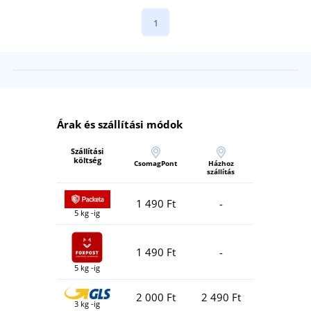
1
Árak és szállítási módok
Szállítási
költség
CsomagPont
Házhoz
szállítás
1 490 Ft
-
5 kg -ig
1 490 Ft
-
5 kg -ig
2 000 Ft
2 490 Ft
3 kg -ig