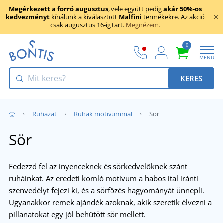
Megérkezett a forró augusztus
, vele együtt pedig
akár 50%-os
kedvezményt
kínálunk a kiválasztott
Malfini
termékekre. Az akció
csak augusztus 16-ig tart.
Megnézem.
0
MENU
KERES
Ruházat
Ruhák motívummal
Sör
Sör
Fedezzd fel az ínyenceknek és sörkedvelőknek szánt
ruháinkat. Az eredeti komló motívum a habos ital iránti
szenvedélyt fejezi ki, és a sörfőzés hagyományát ünnepli.
Ugyanakkor remek ajándék azoknak, akik szeretik élvezni a
pillanatokat egy jól behűtött sör mellett.