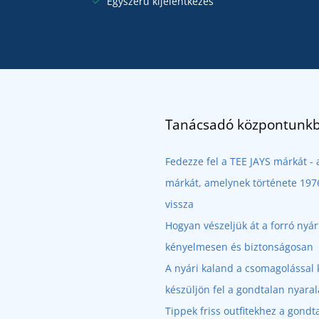
Egyszerű kijelentkezés
Tanácsadó központunkb
Fedezze fel a TEE JAYS márkát 
márkát, amelynek története 1976
vissza
Hogyan vészeljük át a forró nyá
kényelmesen és biztonságosan
A nyári kaland a csomagolással 
készüljön fel a gondtalan nyaral
Tippek friss outfitekhez a gondt