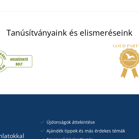
Tanúsítványaink és elismeréseink
Újdonságok áttekintése
Ajándék tippek és más érdekes témák
nlatokkal