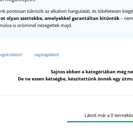
nk pontosan tükrözik az alkalom hangulatát, és tökéletesen kiegés
tot olyan szettekbe, amelyekkel garantáltan kitűntök
– nemc
múlva is örömmel nézegettek majd.
Legolcsóbbtól
Legdrágábbtól
Sajnos ebben a kategóriában még ne
De ne essen kétségbe, készítettünk önnek egy útmu
Látott már a 0 termékbő