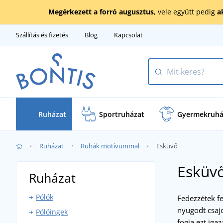
Megérkezett a forró augusztus
, vele együtt pedig
a
Szállítás és fizetés
Blog
Kapcsolat
Ruházat
Sportruházat
Gyermekruhá
Ruházat
Ruhák motívummal
Esküvő
Esküv
Ruházat
Pólók
Fedezzétek fe
nyugodt csajo
Pólóingek
Rövid ujjú pólók
fogja ezt ig