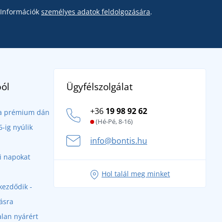
Információk
személyes adatok feldolgozására
.
Ügyfélszolgálat
ól
+36
19 98 92 62
- a prémium dán
(Hé-Pé, 8-16)
-ig nyúlik
info@bontis.hu
ri napokat
Hol talál meg minket
kezdődik -
ásra
alan nyárért