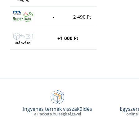
-
2 490 Ft
+1 000 Ft
utánvétel
Ingyenes termék visszaküldés
Egyszerű
a Packeta.hu segítségével
online