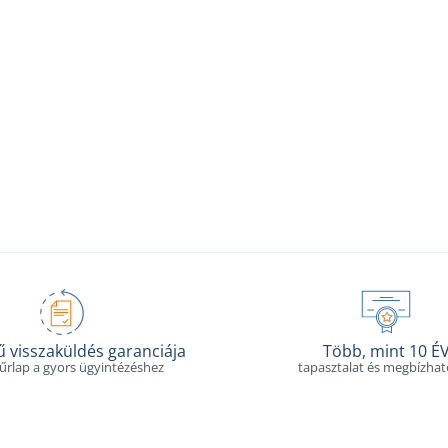
 visszaküldés garanciája
Több, mint 10 É
 űrlap a gyors ügyintézéshez
tapasztalat és megbízha