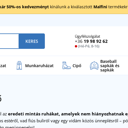
kár 50%-os kedvezményt
kínálunk a kiválasztott
Malfini
termékekre
Ügyfélszolgálat
+36
19 98 92 62
KERES
(Hé-Pé, 8-16)
Baseball
zat
Munkaruházat
Cipő
sapkák és
sapkák
ő
l az
eredeti mintás ruhákat, amelyek nem hiányozhatnak e
s estéről, vad fiús buliról vagy egy vidám közös ünneplésről – pó
azán megünnepelni!