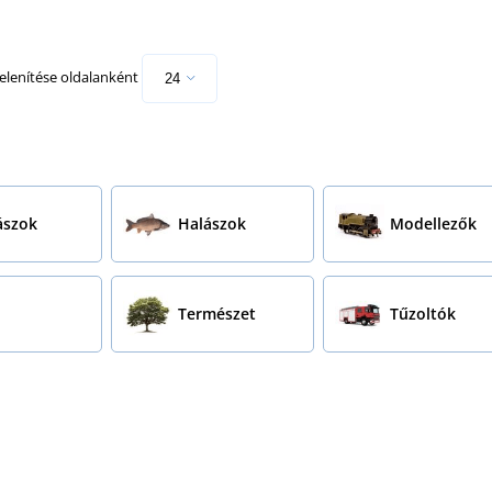
lenítése oldalanként
ászok
Halászok
Modellezők
Természet
Tűzoltók