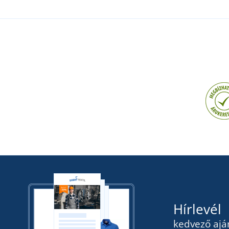
Hírlevél
kedvező ajá