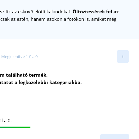
zítik az esküvő előtti kalandokat.
Öltöztessétek fel az
sak az estén, hanem azokon a fotókon is, amiket még
Megjelenítve 1-0 a 0
1
m található termék.
tatót a legközelebbi kategóriákba.
l a 0.