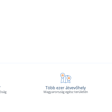
V
Több ezer átvevőhely
tóság
Magyarország egész területén