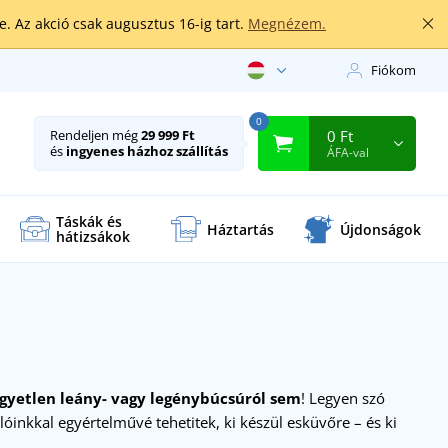
. Az akció csak augusztus 16-ig tart.
Megnézem.
Fiókom
0
0 Ft
Rendeljen még
29 999 Ft
és
ingyenes házhoz szállítás
ÁFA-val
Táskák és
Háztartás
Újdonságok
hátizsákok
gyetlen leány- vagy legénybúcsúról sem
! Legyen szó
lóinkkal egyértelművé tehetitek, ki készül esküvőre – és ki