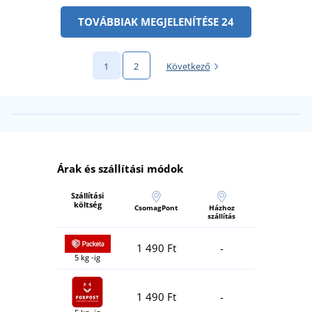
TOVÁBBIAK MEGJELENÍTÉSE 24
1
2
Következő
Árak és szállítási módok
Szállítási
költség
CsomagPont
Házhoz
szállítás
1 490 Ft
-
5 kg -ig
1 490 Ft
-