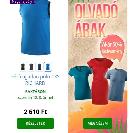
Nagy fajsúly
Férfi ujjatlan póló CXS
RICHARD
RAKTÁRON
szerdán 12. 8.
önnél
2 610 Ft
RÉSZLETEK
MEGNÉZEM