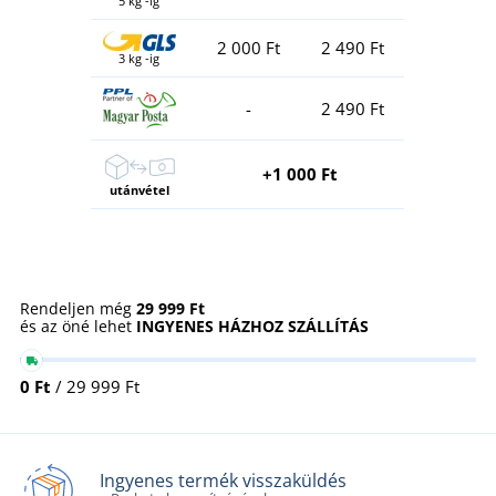
5 kg -ig
2 000 Ft
2 490 Ft
3 kg -ig
-
2 490 Ft
+1 000 Ft
utánvétel
Rendeljen még
29 999 Ft
és az öné lehet
INGYENES HÁZHOZ SZÁLLÍTÁS
0 Ft
/ 29 999 Ft
Ingyenes termék visszaküldés