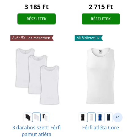
2 715 Ft
3 185 Ft
RÉSZLETEK
RÉSZLETEK
Akár 5XL-es méretben
Mi öltöztetjük
+1
3 darabos szett: Férfi
Férfi atléta Core
pamut atléta