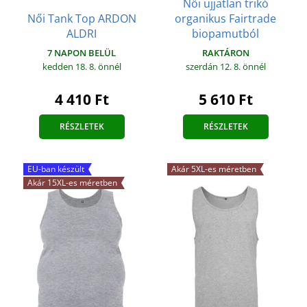
Női ujjatlan trikó
Női Tank Top ARDON
organikus Fairtrade
ALDRI
biopamutból
7 NAPON BELÜL
RAKTÁRON
kedden 18. 8.
önnél
szerdán 12. 8.
önnél
4 410 Ft
5 610 Ft
RÉSZLETEK
RÉSZLETEK
EU-ban készült
Akár 5XL-es méretben
Akár 15XL-es méretben