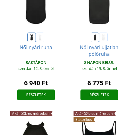
Női nyári ruha
Női nyári ujjatlan
pólóruha
RAKTÁRON
8 NAPON BELÜL
szerdán 12. 8.
önnél
szerdán 19. 8.
önnél
6 940 Ft
6 775 Ft
RÉSZLETEK
RÉSZLETEK
Akár 5XL-es méretben
Akár 5XL-es méretben
Elasztikus