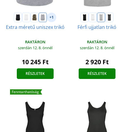
+1
Extra méretű uniszex trikó
Férfi ujjatlan trikó
RAKTÁRON
RAKTÁRON
szerdán 12. 8.
önnél
szerdán 12. 8.
önnél
10 245 Ft
2 920 Ft
RÉSZLETEK
RÉSZLETEK
Fenntarthatóság