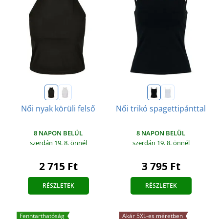
Női nyak körüli felső
Női trikó spagettipánttal
8 NAPON BELÜL
8 NAPON BELÜL
szerdán 19. 8.
önnél
szerdán 19. 8.
önnél
2 715 Ft
3 795 Ft
RÉSZLETEK
RÉSZLETEK
Fenntarthatóság
Akár 5XL-es méretben