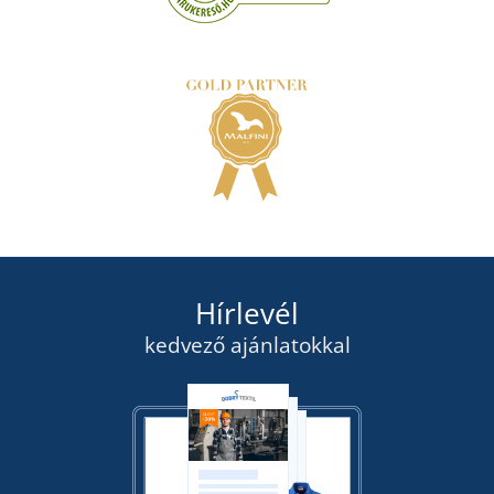
Hírlevél
kedvező ajánlatokkal