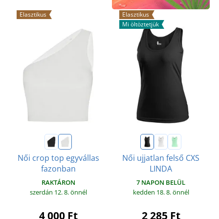
Elasztikus
Elasztikus
Mi öltöztetjük
Női crop top egyvállas
Női ujjatlan felső CXS
fazonban
LINDA
RAKTÁRON
7 NAPON BELÜL
szerdán 12. 8.
önnél
kedden 18. 8.
önnél
4 000 Ft
2 285 Ft