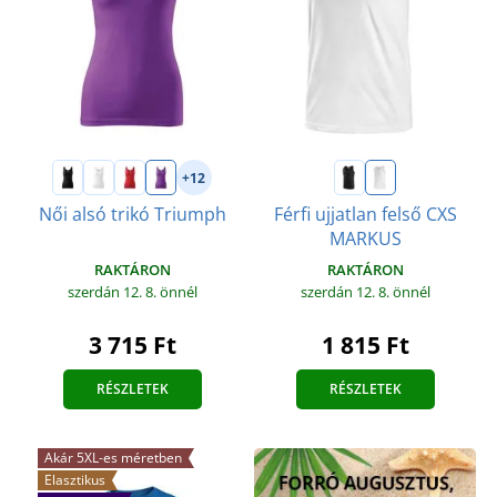
+12
Női alsó trikó Triumph
Férfi ujjatlan felső CXS
MARKUS
RAKTÁRON
RAKTÁRON
szerdán 12. 8.
önnél
szerdán 12. 8.
önnél
3 715 Ft
1 815 Ft
RÉSZLETEK
RÉSZLETEK
Akár 5XL-es méretben
Elasztikus