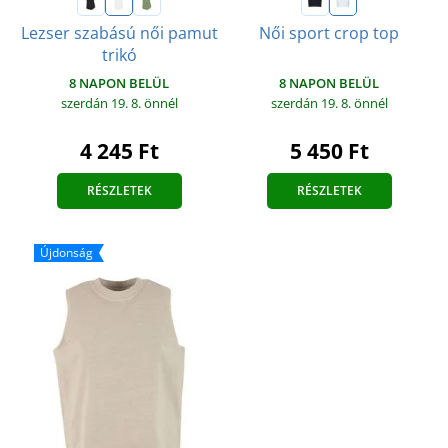
Lezser szabású női pamut
Női sport crop top
trikó
8 NAPON BELÜL
8 NAPON BELÜL
szerdán 19. 8.
önnél
szerdán 19. 8.
önnél
5 450 Ft
4 245 Ft
RÉSZLETEK
RÉSZLETEK
Újdonság