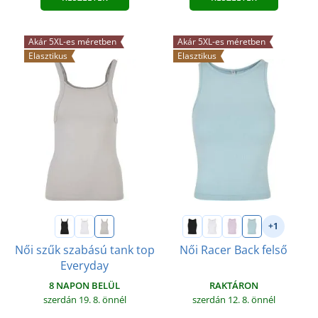
Akár 5XL-es méretben
Akár 5XL-es méretben
Elasztikus
Elasztikus
+1
Női szűk szabású tank top
Női Racer Back felső
Everyday
RAKTÁRON
8 NAPON BELÜL
szerdán 12. 8.
önnél
szerdán 19. 8.
önnél