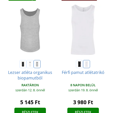
Lezser atléta organikus
Férfi pamut atlétatrikó
biopamutból
8 NAPON BELÜL
RAKTÁRON
szerdán 19. 8.
önnél
szerdán 12. 8.
önnél
3 980 Ft
5 145 Ft
RÉSZLETEK
RÉSZLETEK