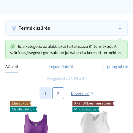
Termék szűrés
Ez a kategória az alábbiakat tartalmazza 31 termékből. A
szűrő segítségével gyorsabban juthatsz el a keresett termékhez.
Ajánlott
Legolcsóbbtól
Legdrágábbtól
Megjelenítve 1-24 a 31
1
2
Következő
Elasztikus
Akár 5XL-es méretben
Mi öltöztetjük
Mi öltöztetjük