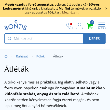
Megérkezett a forró augusztus
, vele együtt pedig
akár 50%-os
kedvezményt
kínálunk a kiválasztott
Malfini
termékekre. Az akció
csak augusztus 16-ig tart.
Megnézem.
0
MENU
KERES
Ruházat
Pólók
Átléták
Átléták
A trikó kényelmes és praktikus. Ing alatt viselhető vagy a
forró nyári napokon csak úgy önmagában.
Kínálatunkban
különféle szabás, anyag és szín található.
A trikónak
köszönhetően kényelmesen fogja érezni magát - és nem
lepik meg önt a nyári hőmérsékletek.