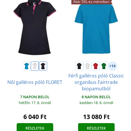
Akár 5XL-es méretben
+14
Férfi galléros póló Classic
Női galléros póló FLORET
organikus Fairtrade
biopamutból
7 NAPON BELÜL
8 NAPON BELÜL
hétfőn 17. 8.
önnél
kedden 18. 8.
önnél
6 040 Ft
13 080 Ft
RÉSZLETEK
RÉSZLETEK