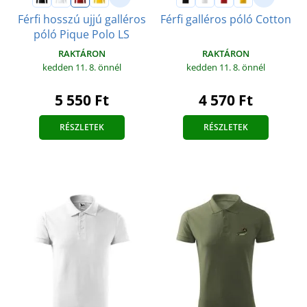
Férfi hosszú ujjú galléros
Férfi galléros póló Cotton
póló Pique Polo LS
RAKTÁRON
RAKTÁRON
kedden 11. 8.
önnél
kedden 11. 8.
önnél
4 570 Ft
5 550 Ft
RÉSZLETEK
RÉSZLETEK