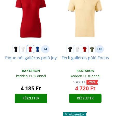
+4
+10
Pique női galléros póló Joy
Férfi galléros póló Focus
RAKTÁRON
RAKTÁRON
kedden 11. 8.
önnél
kedden 11. 8.
önnél
5 900 Ft
-20%
4 185 Ft
4 720 Ft
RÉSZLETEK
RÉSZLETEK
Mi öltöztetjük