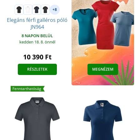
+8
Elegáns férfi galléros póló
JN964
8 NAPON BELÜL
kedden 18. 8.
önnél
10 390 Ft
RÉSZLETEK
MEGNÉZEM
Fenntarthatóság