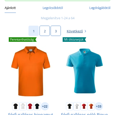
Ajánlott
Legolcsóbbtól
Legdrágábbtól
Megjelenítve 1-24 a 64
1
2
3
Következő
Fenntarthatóság
Mi öltöztetjük
+22
+33
Férfi galléros biopamut
Férfi galléros póló Pique