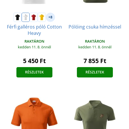
+8
Férfi galléros póló Cotton
Pólóing csuka hímzéssel
Heavy
RAKTÁRON
RAKTÁRON
kedden 11. 8.
önnél
kedden 11. 8.
önnél
5 450 Ft
7 855 Ft
RÉSZLETEK
RÉSZLETEK