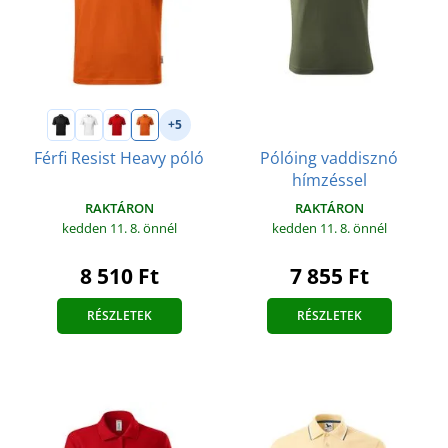
+5
Pólóing vaddisznó
Férfi Resist Heavy póló
hímzéssel
RAKTÁRON
RAKTÁRON
kedden 11. 8.
önnél
kedden 11. 8.
önnél
8 510 Ft
7 855 Ft
RÉSZLETEK
RÉSZLETEK