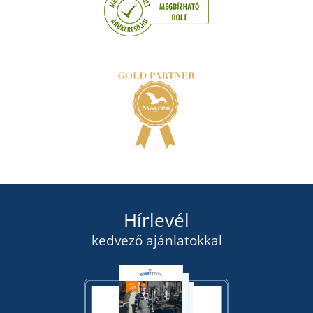
Hírlevél
kedvező ajánlatokkal