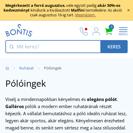
Megérkezett a forró augusztus
, vele együtt pedig
akár 50%-os
kedvezményt
kínálunk a kiválasztott
Malfini
termékekre. Az akció
csak augusztus 16-ig tart.
Megnézem.
0
MENU
KERES
Ruházat
Pólóingek
Pólóingek
Viselj a mindennapokban kényelmes és
elegáns pólót
.
G
alléros
pólók a modern ember ruhatárának részét
képezik. A vállalat bemutatáshoz a póló ideális ruházat lesz,
legyen akár sportos, akár elegáns. Kényelmesen érezheted
magad benne, és senkit sem sértesz meg a laza stílusoddal.