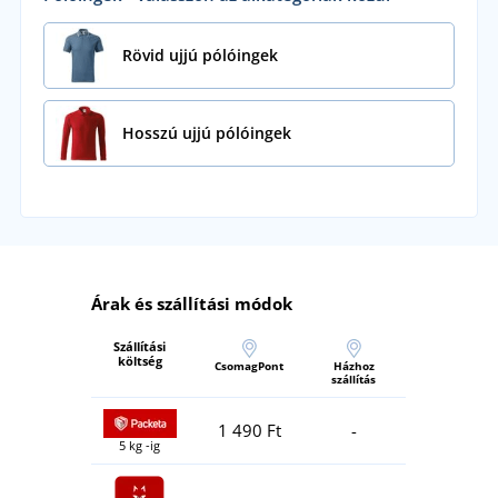
Rövid ujjú pólóingek
Hosszú ujjú pólóingek
Árak és szállítási módok
Szállítási
költség
CsomagPont
Házhoz
szállítás
1 490 Ft
-
5 kg -ig