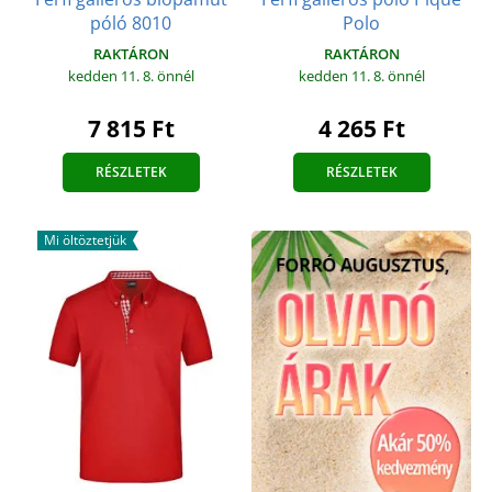
póló 8010
Polo
RAKTÁRON
RAKTÁRON
kedden 11. 8.
önnél
kedden 11. 8.
önnél
7 815 Ft
4 265 Ft
RÉSZLETEK
RÉSZLETEK
Mi öltöztetjük