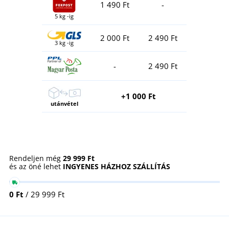
1 490 Ft
-
5 kg -ig
2 000 Ft
2 490 Ft
3 kg -ig
-
2 490 Ft
+1 000 Ft
utánvétel
Rendeljen még
29 999 Ft
és az öné lehet
INGYENES HÁZHOZ SZÁLLÍTÁS
0 Ft
/ 29 999 Ft