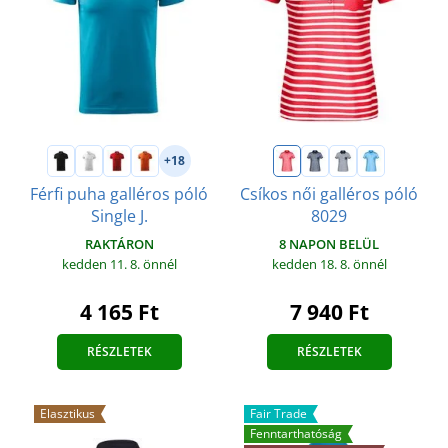
+18
Férfi puha galléros póló
Csíkos női galléros póló
Single J.
8029
RAKTÁRON
8 NAPON BELÜL
kedden 11. 8.
önnél
kedden 18. 8.
önnél
4 165 Ft
7 940 Ft
RÉSZLETEK
RÉSZLETEK
Elasztikus
Fair Trade
Fenntarthatóság