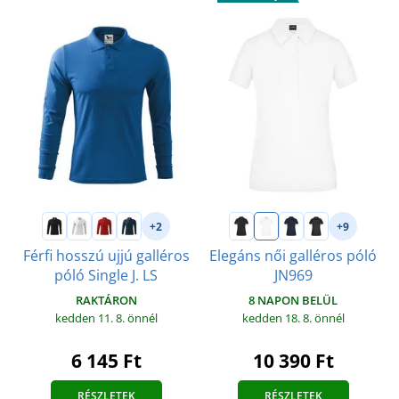
+2
+9
Férfi hosszú ujjú galléros
Elegáns női galléros póló
póló Single J. LS
JN969
RAKTÁRON
8 NAPON BELÜL
kedden 11. 8.
önnél
kedden 18. 8.
önnél
6 145 Ft
10 390 Ft
RÉSZLETEK
RÉSZLETEK