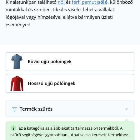
Kinálatunkban található
női
és
férfi pamut
póló
, különböző
mintákkal és színben. Ideális viselet lehet a vállalat
lógójával vagy hímzésével ellátva bármilyen üzleti
eseményen.
Rövid ujjú pólóingek
Hosszú ujjú pólóingek
Termék szűrés
Ez a kategória az alábbiakat tartalmazza 64 termékből. A
szűrő segítségével gyorsabban juthatsz el a keresett termékhez.