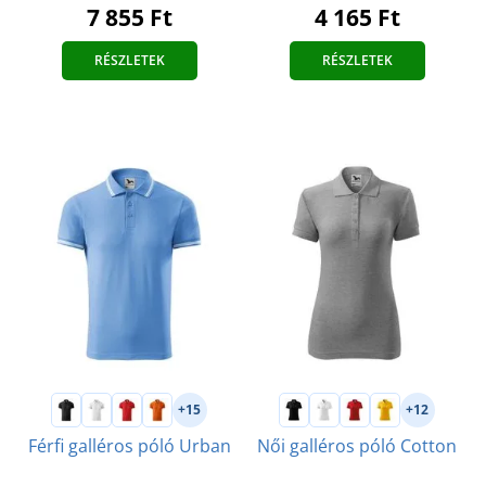
7 855 Ft
4 165 Ft
RÉSZLETEK
RÉSZLETEK
+15
+12
Férfi galléros póló Urban
Női galléros póló Cotton