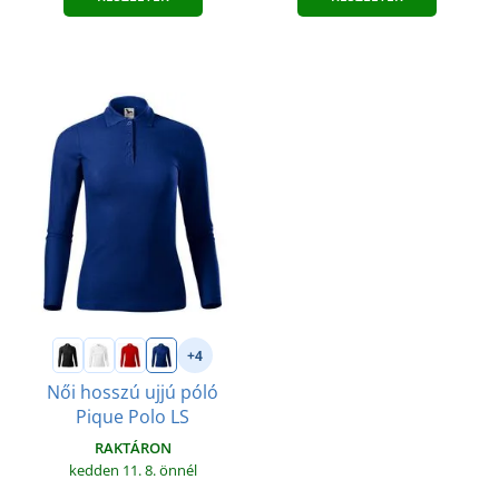
+4
Női hosszú ujjú póló
Pique Polo LS
RAKTÁRON
kedden 11. 8.
önnél