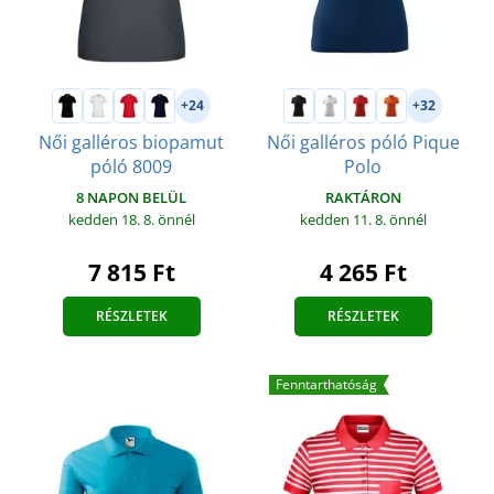
+24
+32
Női galléros biopamut
Női galléros póló Pique
póló 8009
Polo
8 NAPON BELÜL
RAKTÁRON
kedden 18. 8.
önnél
kedden 11. 8.
önnél
7 815 Ft
4 265 Ft
RÉSZLETEK
RÉSZLETEK
Fenntarthatóság