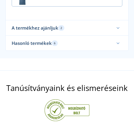
A termékhez ajánljuk
2
Akár 5XL-es méretben
Mi 
Hasonló termékek
6
Fair Trade
Fenntarthatóság
Akár 5XL-es méretben
Tanúsítványaink és elismeréseink