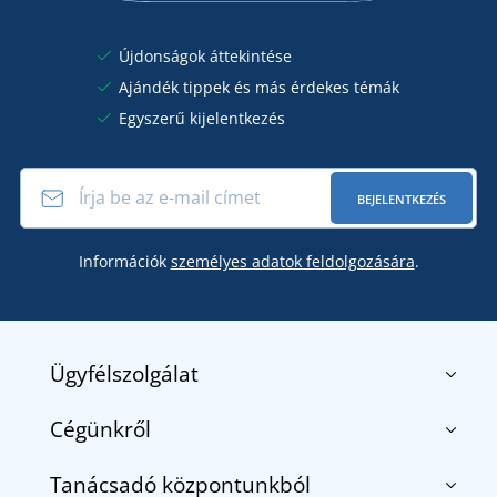
Újdonságok áttekintése
Ajándék tippek és más érdekes témák
Egyszerű kijelentkezés
BEJELENTKEZÉS
Információk
személyes adatok feldolgozására
.
Ügyfélszolgálat
Cégünkről
Kapcsolat
Általános szerződési feltételek
Tanácsadó központunkból
Rólunk