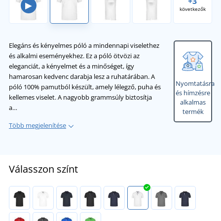
+3
▶
következők
Elegáns és kényelmes póló a mindennapi viselethez
és alkalmi eseményekhez. Ez a póló ötvözi az
eleganciát, a kényelmet és a minőséget, így
hamarosan kedvenc darabja lesz a ruhatárában. A
Nyomtatásra
póló 100% pamutból készült, amely lélegző, puha és
és hímzésre
kellemes viselet. A nagyobb grammsúly biztosítja
alkalmas
a…
termék
Több megjelenítése
Válasszon színt