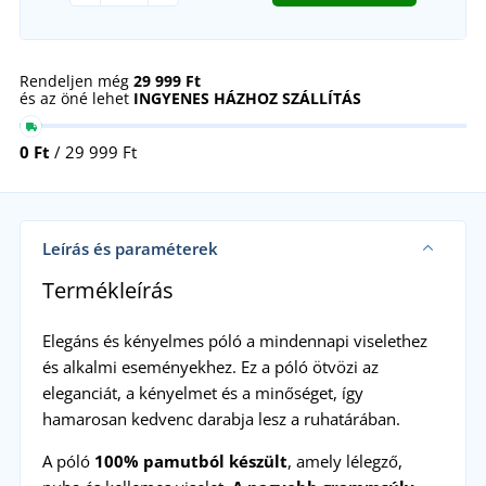
Rendeljen még
29 999 Ft
és az öné lehet
INGYENES HÁZHOZ SZÁLLÍTÁS
0 Ft
/ 29 999 Ft
Leírás és paraméterek
Termékleírás
Elegáns és kényelmes póló a mindennapi viselethez
és alkalmi eseményekhez. Ez a póló ötvözi az
eleganciát, a kényelmet és a minőséget, így
hamarosan kedvenc darabja lesz a ruhatárában.
A póló
100% pamutból készült
, amely lélegző,