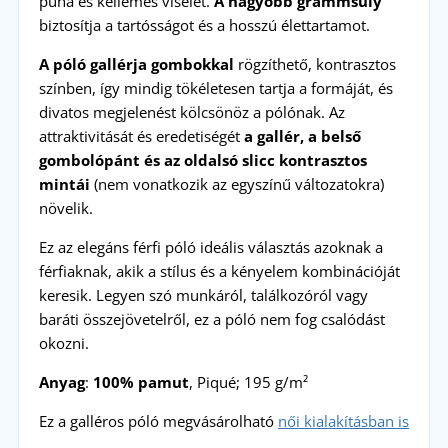
puha és kellemes viselet.
A nagyobb grammsúly
biztosítja a tartósságot és a hosszú élettartamot.
A póló gallérja gombokkal
rögzíthető, kontrasztos
színben, így mindig tökéletesen tartja a formáját, és
divatos megjelenést kölcsönöz a pólónak. Az
attraktivitását és eredetiségét
a gallér, a belső
gombolópánt és az oldalsó slicc kontrasztos
mintái
(nem vonatkozik az egyszínű változatokra)
növelik.
Ez az elegáns férfi póló ideális választás azoknak a
férfiaknak, akik a stílus és a kényelem kombinációját
keresik. Legyen szó munkáról, találkozóról vagy
baráti összejövetelről, ez a póló nem fog csalódást
okozni.
Anyag
:
100% pamut
, Piqué; 195 g/m²
Ez a galléros póló megvásárolható
női kialakításban is