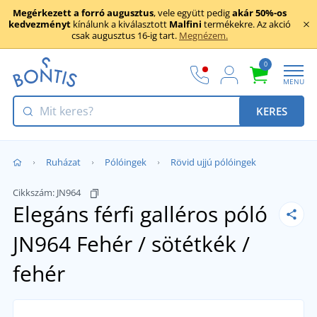
Megérkezett a forró augusztus
, vele együtt pedig
akár 50%-os
kedvezményt
kínálunk a kiválasztott
Malfini
termékekre. Az akció
csak augusztus 16-ig tart.
Megnézem.
0
MENU
KERES
Ruházat
Pólóingek
Rövid ujjú pólóingek
Cikkszám:
JN964
Elegáns férfi galléros póló
JN964
Fehér / sötétkék /
fehér