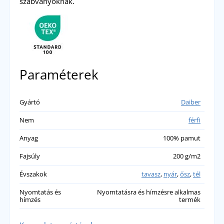
szabványoknak.
Paraméterek
Gyártó
Daiber
Nem
férfi
Anyag
100% pamut
Fajsúly
200 g/m2
Évszakok
tavasz
,
nyár
,
ősz
,
tél
Nyomtatás és
Nyomtatásra és hímzésre alkalmas
hímzés
termék