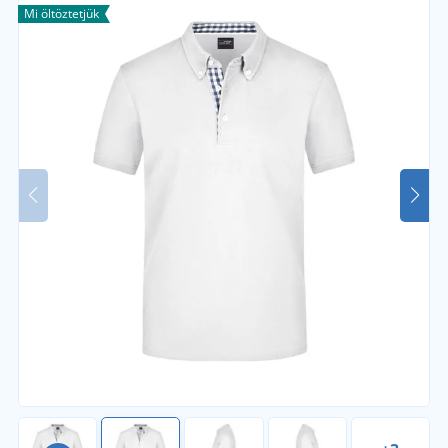
Mi öltöztetjük