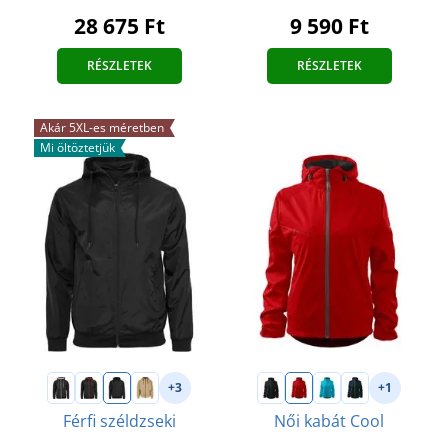
9 590 Ft
28 675 Ft
RÉSZLETEK
RÉSZLETEK
Akár 5XL-es méretben
Mi öltöztetjük
+3
+1
Férfi széldzseki
Női kabát Cool