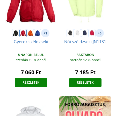
+1
+5
Gyerek széldzseki
Női széldzseki JN1131
8 NAPON BELÜL
RAKTÁRON
szerdán 19. 8.
önnél
szerdán 12. 8.
önnél
7 060 Ft
7 185 Ft
RÉSZLETEK
RÉSZLETEK