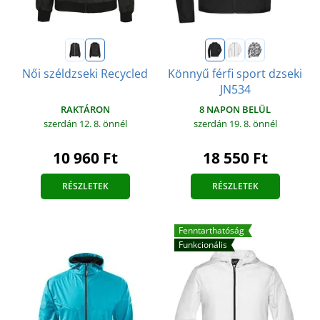
Női széldzseki Recycled
Könnyű férfi sport dzseki
JN534
RAKTÁRON
8 NAPON BELÜL
szerdán 12. 8.
önnél
szerdán 19. 8.
önnél
10 960 Ft
18 550 Ft
RÉSZLETEK
RÉSZLETEK
Fenntarthatóság
Funkcionális