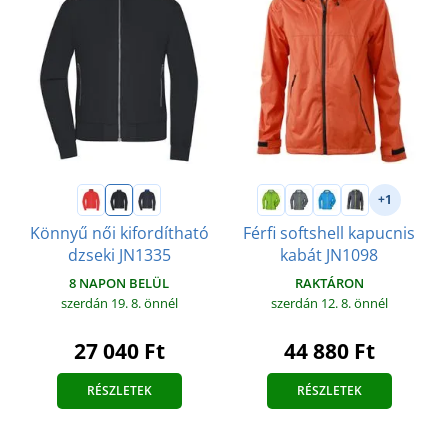
+1
Könnyű női kifordítható
Férfi softshell kapucnis
dzseki JN1335
kabát JN1098
8 NAPON BELÜL
RAKTÁRON
szerdán 19. 8.
önnél
szerdán 12. 8.
önnél
27 040 Ft
44 880 Ft
RÉSZLETEK
RÉSZLETEK