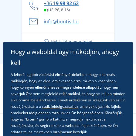
+36
19 98 92 62
kényelmesen és biztonságosan
(Hé-Pé, 8-16)
A nyári kaland a csomagolással kezdődik - készüljön
info@bontis.hu
fel a gondtalan nyaralásra
Tippek friss outfitekhez a gondtalan nyárért
Hol talál meg minket
A kedvenc City póló főszerepben: outfitek minden
Hogy a weboldal úgy működjön, ahogy
alkalomra!
kell
A lehető legjobb vásárlási élmény érdekében - hogy a keresés
működjön, hogy az oldal emlékezzen arra, mi van a kosarában,
hogy könnyen ellenőrizhesse megrendelése állapotát, hogy nem
zavarjuk Önt nem megfelelő reklámokkal, és hogy ne kelljen minden
alkalommal bejelentkeznie. Ennek érdekében szükségünk van az Ön
hozzájárulására a
sütik feldolgozásához
, amelyek olyan kis fájlok,
amelyeket ideiglenesen tárolunk az Ön böngészőjében. Köszönjük,
hogy az "Értem" gombra kattintva megadja nekünk ezt a
hozzájárulást, és segít nekünk a weboldal fejlesztésében. Az Ön
Kövessen minket a közösségi hálózatokon
adatait teljes mértékben bizalmasan kezeljük.