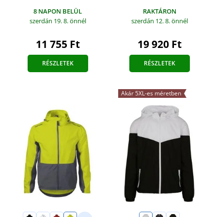
8 NAPON BELÜL
RAKTÁRON
szerdán 19. 8.
önnél
szerdán 12. 8.
önnél
11 755 Ft
19 920 Ft
RÉSZLETEK
RÉSZLETEK
Akár 5XL-es méretben