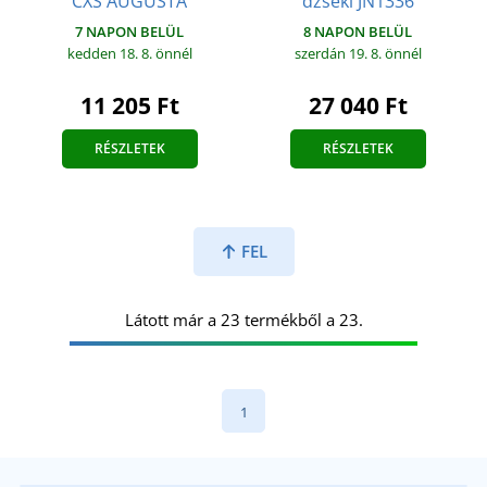
CXS AUGUSTA
dzseki JN1336
7 NAPON BELÜL
8 NAPON BELÜL
kedden 18. 8.
önnél
szerdán 19. 8.
önnél
11 205 Ft
27 040 Ft
RÉSZLETEK
RÉSZLETEK
FEL
Látott már a 23 termékből a 23.
1