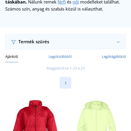
táskában.
Nálunk remek
férfi
és
női
modelleket találhat.
Számos szín, anyag és szabás közül is választhat.
Termék szűrés
Ajánlott
Legolcsóbbtól
Legdrágábbtól
Megjelenítve 1-23 a 23
1