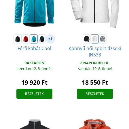
+1
Férfi kabát Cool
Könnyű női sport dzseki
JN533
RAKTÁRON
8 NAPON BELÜL
szerdán 12. 8.
önnél
szerdán 19. 8.
önnél
19 920 Ft
18 550 Ft
RÉSZLETEK
RÉSZLETEK