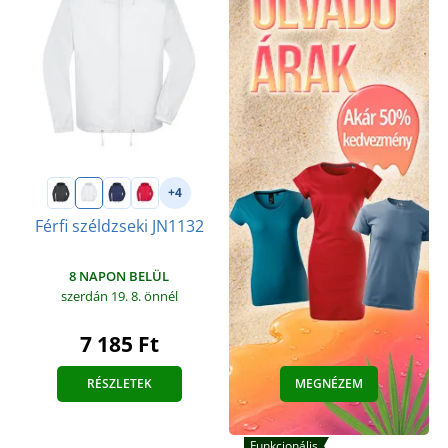
+4
Férfi széldzseki JN1132
8 NAPON BELÜL
szerdán 19. 8.
önnél
7 185 Ft
RÉSZLETEK
MEGNÉZEM
Funkcionális