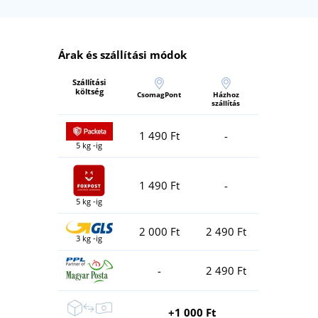
Árak és szállítási módok
Szállítási
költség
CsomagPont
Házhoz
szállítás
1 490 Ft
-
5 kg -ig
1 490 Ft
-
5 kg -ig
2 000 Ft
2 490 Ft
3 kg -ig
-
2 490 Ft
+1 000 Ft