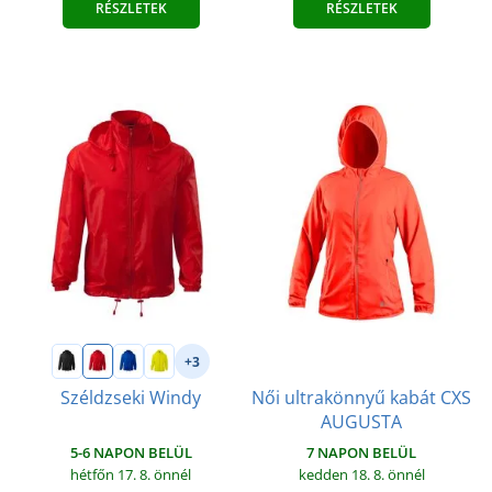
RÉSZLETEK
RÉSZLETEK
+3
Női ultrakönnyű kabát CXS
Széldzseki Windy
AUGUSTA
5-6 NAPON BELÜL
7 NAPON BELÜL
hétfőn 17. 8.
önnél
kedden 18. 8.
önnél