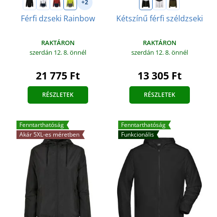
+2
Férfi dzseki Rainbow
Kétszínű férfi széldzseki
RAKTÁRON
RAKTÁRON
szerdán 12. 8.
önnél
szerdán 12. 8.
önnél
21 775 Ft
13 305 Ft
RÉSZLETEK
RÉSZLETEK
Fenntarthatóság
Fenntarthatóság
Akár 5XL-es méretben
Funkcionális