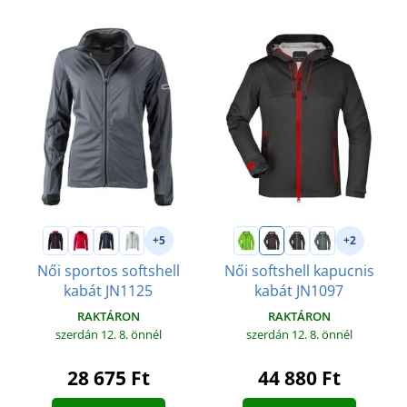
+5
+2
Női sportos softshell
Női softshell kapucnis
kabát JN1125
kabát JN1097
RAKTÁRON
RAKTÁRON
szerdán 12. 8.
önnél
szerdán 12. 8.
önnél
28 675 Ft
44 880 Ft