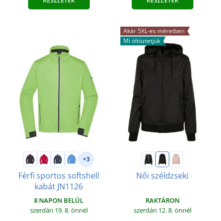
RÉSZLETEK
RÉSZLETEK
Akár 5XL-es méretben
Mi öltöztetjük
+3
Férfi sportos softshell
Női széldzseki
kabát JN1126
RAKTÁRON
8 NAPON BELÜL
szerdán 12. 8.
önnél
szerdán 19. 8.
önnél