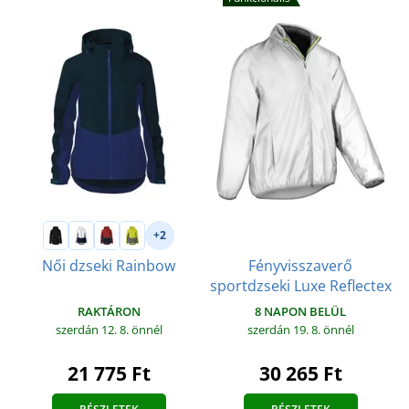
+2
Fényvisszaverő
Női dzseki Rainbow
sportdzseki Luxe Reflectex
RAKTÁRON
8 NAPON BELÜL
szerdán 12. 8.
önnél
szerdán 19. 8.
önnél
21 775 Ft
30 265 Ft