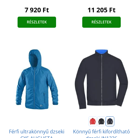
7 920 Ft
11 205 Ft
RÉSZLETEK
RÉSZLETEK
Férfi ultrakönnyű dzseki
Könnyű férfi kifordítható