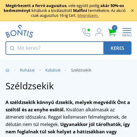
Megérkezett a forró augusztus
, vele együtt pedig
akár 50%-os
kedvezményt
kínálunk a kiválasztott
Malfini
termékekre. Az akció
csak augusztus 16-ig tart.
Megnézem.
0
MENU
KERES
Ruházat
Kabátok
Széldzsekik
Széldzsekik
A széldzsekik könnyű dzsekik, melyek megvédik Önt a
széltől és az enyhe esőtől.
Kiválóan alkalmasak az
átmeneti időszakra. Reggel kellemesen felmelegítenek, de
délután nem túl melegek.
Ugyanakkor jól tárolhatók, így
nem foglalnak túl sok helyet a hátizsákban vagy