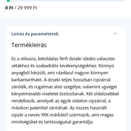
0 Ft
/ 29 999 Ft
Leírás és paraméterek
Termékleírás
Ez a stílusos, kétoldalas férfi dzseki ideális választás
sétákhoz és szabadidős tevékenységekhez. Könnyű
anyagból készült, ami ráadásul nagyon könnyen
karbantartható. A dzseki teljes hosszban cipzárral
záródik, és rugalmas alsó szegélye, valamint ujjvégei
kényelmesebb viseletet biztosítanak. Két oldalzsebbel
rendelkezik, amelyek az egyik oldalon cipzárral, a
másikon patenttel záródnak. Az összes használt
cipzár a neves YKK márkától származik, ami magas
minőségüket és tartósságukat garantálja.