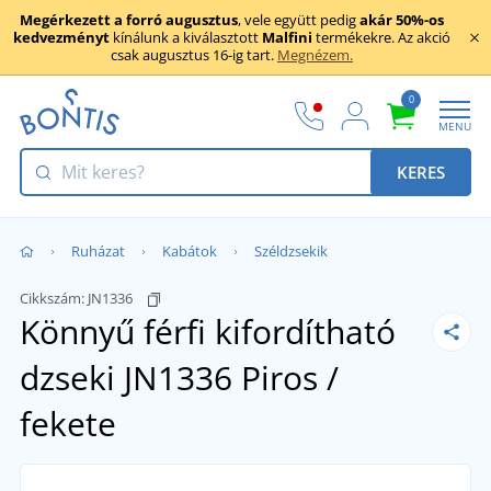
Megérkezett a forró augusztus
, vele együtt pedig
akár 50%-os
kedvezményt
kínálunk a kiválasztott
Malfini
termékekre. Az akció
csak augusztus 16-ig tart.
Megnézem.
0
MENU
KERES
Ruházat
Kabátok
Széldzsekik
Cikkszám:
JN1336
Könnyű férfi kifordítható
dzseki JN1336
Piros /
fekete