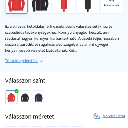
+9
következők
Ez a stílusos, kétoldalas férfi dzseki ideális választás sétákhoz és
szabadidős tevékenységekhez. Könnyű anyagból készült, ami
ráadásul nagyon könnyen karbantartható. A dzseki teljes hosszban
cipzárral záródik, és rugalmas alsó szegélye, valamint ujjvégei
kényelmesebb viseletet biztosítanak. Két…
Több megjelenítése
Válasszon színt
Válasszon méretet
Mérettáblázat