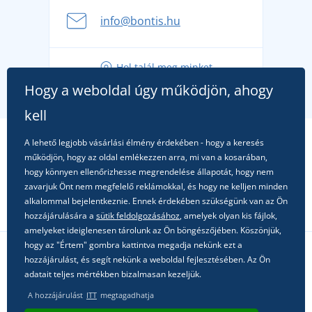
A nyári kaland a csomagolással kezdődik - készüljön
info@bontis.hu
fel a gondtalan nyaralásra
Tippek friss outfitekhez a gondtalan nyárért
Hol talál meg minket
A kedvenc City póló főszerepben: outfitek minden
Hogy a weboldal úgy működjön, ahogy
alkalomra!
kell
A lehető legjobb vásárlási élmény érdekében - hogy a keresés
működjön, hogy az oldal emlékezzen arra, mi van a kosarában,
hogy könnyen ellenőrizhesse megrendelése állapotát, hogy nem
zavarjuk Önt nem megfelelő reklámokkal, és hogy ne kelljen minden
alkalommal bejelentkeznie. Ennek érdekében szükségünk van az Ön
hozzájárulására a
sütik feldolgozásához
, amelyek olyan kis fájlok,
amelyeket ideiglenesen tárolunk az Ön böngészőjében. Köszönjük,
hogy az "Értem" gombra kattintva megadja nekünk ezt a
hozzájárulást, és segít nekünk a weboldal fejlesztésében. Az Ön
Kövessen minket a közösségi hálózatokon
adatait teljes mértékben bizalmasan kezeljük.
A hozzájárulást
ITT
megtagadhatja