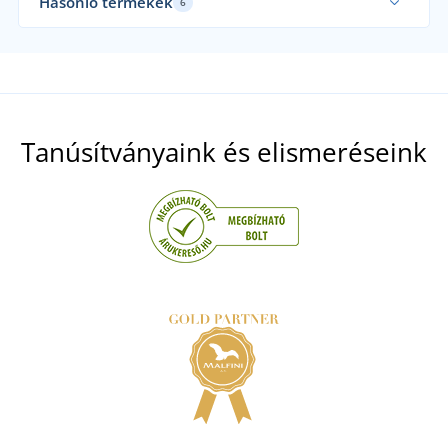
Hasonló termékek
6
Tanúsítványaink és elismeréseink
Könnyű női kifordítható dzseki JN1335
+4
Férfi széldzseki JN1132
8 NAPON BELÜL
szerdán 19. 8.
önnél
8 NAPON BELÜL