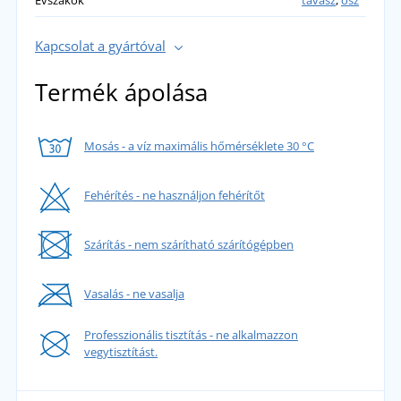
Évszakok
tavasz
,
ősz
Kapcsolat a gyártóval
Termék ápolása
Mosás - a víz maximális hőmérséklete 30 °C
Fehérítés - ne használjon fehérítőt
Szárítás - nem szárítható szárítógépben
Vasalás - ne vasalja
Professzionális tisztítás - ne alkalmazzon
vegytisztítást.