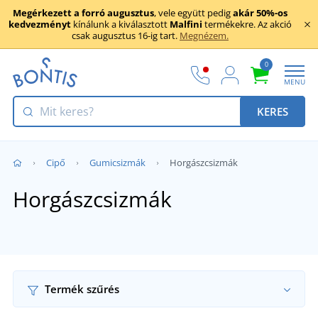
Megérkezett a forró augusztus
, vele együtt pedig
akár 50%-os
kedvezményt
kínálunk a kiválasztott
Malfini
termékekre. Az akció
csak augusztus 16-ig tart.
Megnézem.
0
MENU
KERES
Cipő
Gumicsizmák
Horgászcsizmák
Horgászcsizmák
Termék szűrés