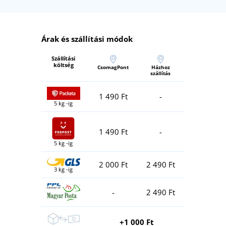
Árak és szállítási módok
Szállítási
költség
CsomagPont
Házhoz
szállítás
1 490 Ft
-
5 kg -ig
1 490 Ft
-
5 kg -ig
2 000 Ft
2 490 Ft
3 kg -ig
-
2 490 Ft
+1 000 Ft