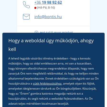
+36
19 98 92 62
kényelmesen és biztonságosan
(Hé-Pé, 8-16)
A nyári kaland a csomagolással kezdődik - készüljön
info@bontis.hu
fel a gondtalan nyaralásra
Tippek friss outfitekhez a gondtalan nyárért
Hol talál meg minket
A kedvenc City póló főszerepben: outfitek minden
Hogy a weboldal úgy működjön, ahogy
alkalomra!
kell
A lehető legjobb vásárlási élmény érdekében - hogy a keresés
működjön, hogy az oldal emlékezzen arra, mi van a kosarában,
hogy könnyen ellenőrizhesse megrendelése állapotát, hogy nem
zavarjuk Önt nem megfelelő reklámokkal, és hogy ne kelljen minden
alkalommal bejelentkeznie. Ennek érdekében szükségünk van az Ön
hozzájárulására a
sütik feldolgozásához
, amelyek olyan kis fájlok,
amelyeket ideiglenesen tárolunk az Ön böngészőjében. Köszönjük,
hogy az "Értem" gombra kattintva megadja nekünk ezt a
hozzájárulást, és segít nekünk a weboldal fejlesztésében. Az Ön
Kövessen minket a közösségi hálózatokon
adatait teljes mértékben bizalmasan kezeljük.