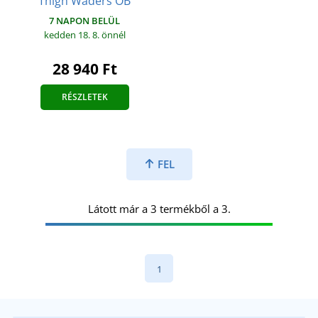
Thigh Waders OB
7 NAPON BELÜL
kedden 18. 8.
önnél
28 940 Ft
RÉSZLETEK
FEL
Látott már a 3 termékből a 3.
1