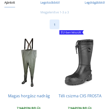
Ajánlott
Legolcsóbbtól
Legdrágábbtól
Megjelenítve 1-3 a 3
1
EU-ban készült
Magas horgász nadrág
Téli csizma CXS FROSTA
7 NAPON BELÜL
7 NAPON BELÜL