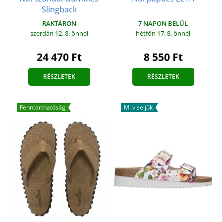
Slingback
RAKTÁRON
7 NAPON BELÜL
szerdán 12. 8.
önnél
hétfőn 17. 8.
önnél
24 470 Ft
8 550 Ft
RÉSZLETEK
RÉSZLETEK
Fenntarthatóság
Mi viseljük