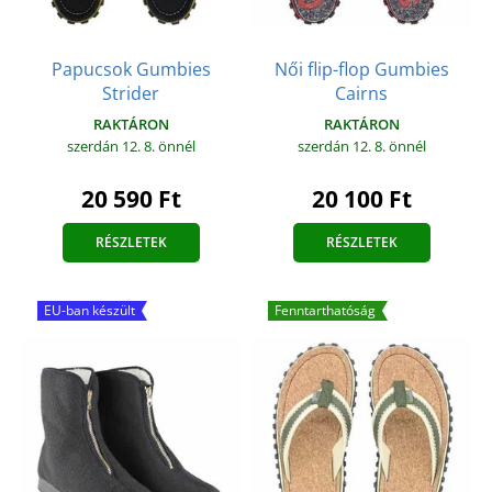
Papucsok Gumbies
Női flip-flop Gumbies
Strider
Cairns
RAKTÁRON
RAKTÁRON
szerdán 12. 8.
önnél
szerdán 12. 8.
önnél
20 590 Ft
20 100 Ft
RÉSZLETEK
RÉSZLETEK
EU-ban készült
Fenntarthatóság