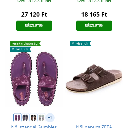
szerdán 12. 8.
önnél
szerdán 12. 8.
önnél
27 120 Ft
18 165 Ft
RÉSZLETEK
RÉSZLETEK
Fenntarthatóság
Mi viseljük
Mi viseljük
+1
Női szandál Gumbies
Női papucs ZETA