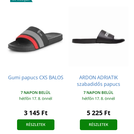
Gumi papucs CXS BALOS
ARDON ADRIATIK
szabadidős papucs
7 NAPON BELÜL
7 NAPON BELÜL
hétfőn 17. 8.
önnél
hétfőn 17. 8.
önnél
3 145 Ft
5 225 Ft
RÉSZLETEK
RÉSZLETEK