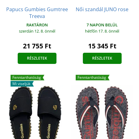
Papucs Gumbies Gumtree
Női szandál JUNO rose
Treeva
7 NAPON BELÜL
RAKTÁRON
hétfőn 17. 8.
önnél
szerdán 12. 8.
önnél
15 345 Ft
21 755 Ft
RÉSZLETEK
RÉSZLETEK
Fenntarthatóság
Fenntarthatóság
Mi viseljük