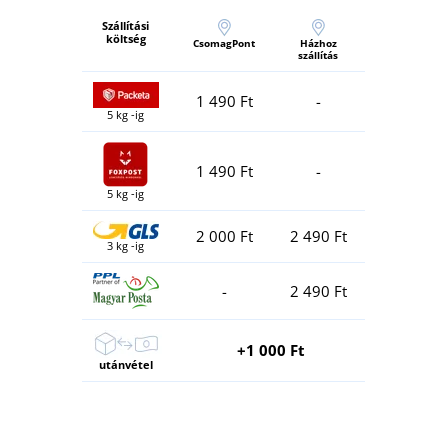
Szállítási
költség
CsomagPont
Házhoz
szállítás
1 490 Ft
-
5 kg -ig
1 490 Ft
-
5 kg -ig
2 000 Ft
2 490 Ft
3 kg -ig
-
2 490 Ft
+1 000 Ft
utánvétel