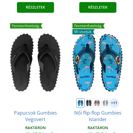
RÉSZLETEK
RÉSZLETEK
Fenntarthatóság
Fenntarthatóság
Mi viseljük
+11
Papucsok Gumbies
Női flip-flop Gumbies
Vegovert
Islander
RAKTÁRON
RAKTÁRON