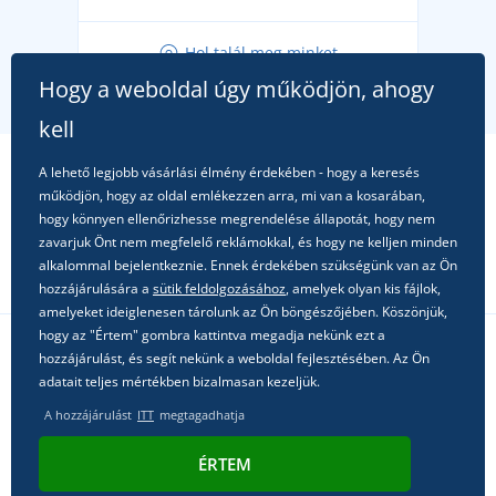
Tippek friss outfitekhez a gondtalan nyárért
Hol talál meg minket
A kedvenc City póló főszerepben: outfitek minden
Hogy a weboldal úgy működjön, ahogy
alkalomra!
kell
A lehető legjobb vásárlási élmény érdekében - hogy a keresés
működjön, hogy az oldal emlékezzen arra, mi van a kosarában,
hogy könnyen ellenőrizhesse megrendelése állapotát, hogy nem
zavarjuk Önt nem megfelelő reklámokkal, és hogy ne kelljen minden
alkalommal bejelentkeznie. Ennek érdekében szükségünk van az Ön
hozzájárulására a
sütik feldolgozásához
, amelyek olyan kis fájlok,
amelyeket ideiglenesen tárolunk az Ön böngészőjében. Köszönjük,
hogy az "Értem" gombra kattintva megadja nekünk ezt a
hozzájárulást, és segít nekünk a weboldal fejlesztésében. Az Ön
Kövessen minket a közösségi hálózatokon
adatait teljes mértékben bizalmasan kezeljük.
A hozzájárulást
ITT
megtagadhatja
ÉRTEM
© 2011 - 2026, Dual Trade s.r.o. | Technikailag biztosítja
Simplia.cz
.