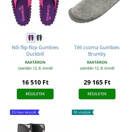
Téli csizma Gumbies
Női flip-flop Gumbies
Brumby
Duckbill
RAKTÁRON
RAKTÁRON
szerdán 12. 8.
önnél
szerdán 12. 8.
önnél
29 165 Ft
16 510 Ft
RÉSZLETEK
RÉSZLETEK
EU-ban készült
Mi viseljük