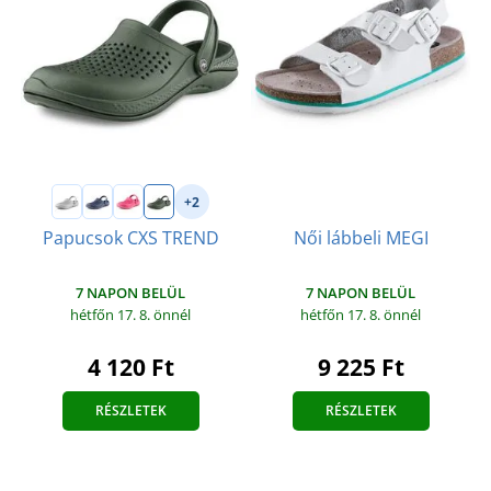
+2
Női lábbeli MEGI
Papucsok CXS TREND
7 NAPON BELÜL
7 NAPON BELÜL
hétfőn 17. 8.
önnél
hétfőn 17. 8.
önnél
9 225 Ft
4 120 Ft
RÉSZLETEK
RÉSZLETEK