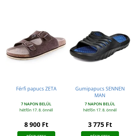
Férfi papucs ZETA
Gumipapucs SENNEN
MAN
7 NAPON BELÜL
7 NAPON BELÜL
hétfőn 17. 8.
önnél
hétfőn 17. 8.
önnél
8 900 Ft
3 775 Ft