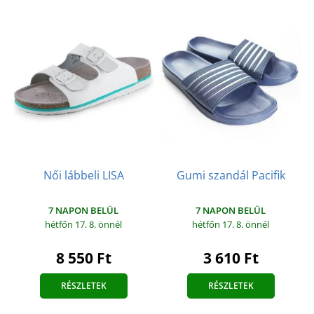
Női lábbeli LISA
Gumi szandál Pacifik
7 NAPON BELÜL
7 NAPON BELÜL
hétfőn 17. 8.
önnél
hétfőn 17. 8.
önnél
8 550 Ft
3 610 Ft
RÉSZLETEK
RÉSZLETEK