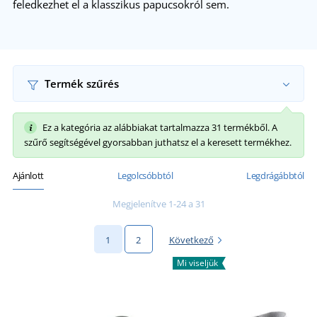
feledkezhet el a klasszikus papucsokról sem.
Termék szűrés
Ez a kategória az alábbiakat tartalmazza 31 termékből. A
szűrő segítségével gyorsabban juthatsz el a keresett termékhez.
Ajánlott
Legolcsóbbtól
Legdrágábbtól
Megjelenítve 1-24 a 31
1
2
Következő
Mi viseljük