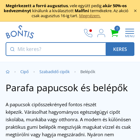
Megérkezett a forró augusztus
, vele együtt pedig
akár 50%-os
kedvezményt
kínálunk a kiválasztott
Malfini
termékekre. Az akció
csak augusztus 16-ig tart.
Megnézem.
0
MENU
KERES
Cipő
Szabadidő cipők
Belépők
Parafa papucsok és belépők
A papucsok cipősszekrényed fontos részét
képezik.
Várásolhat hagyományos egészségügyi cipőt
iskolába, munkába vagy otthonra. A modern és különösen
praktikus gumi belépők megszívják magukat vízzel és csak
megtörölni vagy hagyja megszáradni. Nyáron nem