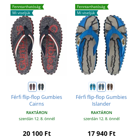
Fenntarthatóság
Fenntarthatóság
Mi viseljük
Mi viseljük
Férfi flip-flop Gumbies
Férfi flip-flop Gumbies
Cairns
Islander
RAKTÁRON
RAKTÁRON
szerdán 12. 8.
önnél
szerdán 12. 8.
önnél
20 100 Ft
17 940 Ft