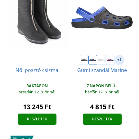
+1
Női posztó csizma
Gumi szandál Marine
RAKTÁRON
7 NAPON BELÜL
szerdán 12. 8.
önnél
hétfőn 17. 8.
önnél
13 245 Ft
4 815 Ft
RÉSZLETEK
RÉSZLETEK
Mi viseljük