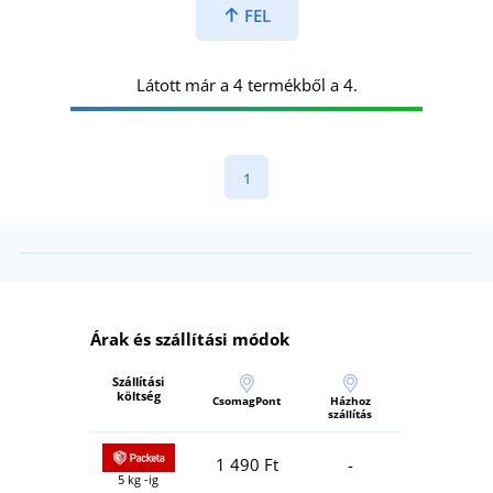
FEL
Látott már a 4 termékből a 4.
1
Árak és szállítási módok
Szállítási
költség
CsomagPont
Házhoz
szállítás
1 490 Ft
-
5 kg -ig