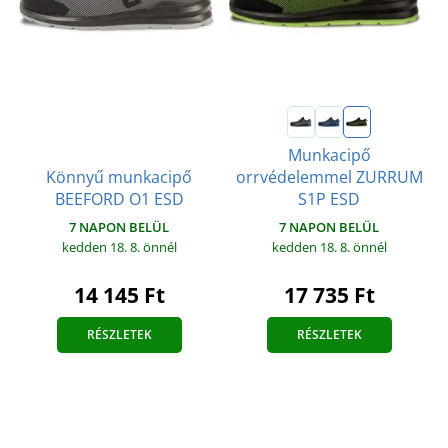
Munkacipő
Könnyű munkacipő
orrvédelemmel ZURRUM
BEEFORD O1 ESD
S1P ESD
7 NAPON BELÜL
7 NAPON BELÜL
kedden 18. 8.
önnél
kedden 18. 8.
önnél
14 145 Ft
17 735 Ft
RÉSZLETEK
RÉSZLETEK