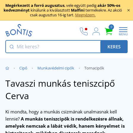
Megérkezett a forró augusztus
, vele együtt pedig
akár 50%-os
kedvezményt
kínálunk a kiválasztott
Malfini
termékekre. Az akció
csak augusztus 16-ig tart.
Megnézem.
0
MENU
KERES
Cipő
Munkavédelmi cipők
Tornacipők
Tavaszi munkás teniszcipő
Cerva
Ki mondta, hogy a munkás csizmának unalmasnak kell
lennie?
A munkás teniszcipők is rendelkezésre állnak,
amelyek nemcsak a lábát védik, hanem kényelmet is