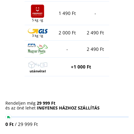
1 490 Ft
-
5 kg -ig
2 000 Ft
2 490 Ft
3 kg -ig
-
2 490 Ft
+1 000 Ft
utánvétel
Rendeljen még
29 999 Ft
és az öné lehet
INGYENES HÁZHOZ SZÁLLÍTÁS
0 Ft
/ 29 999 Ft