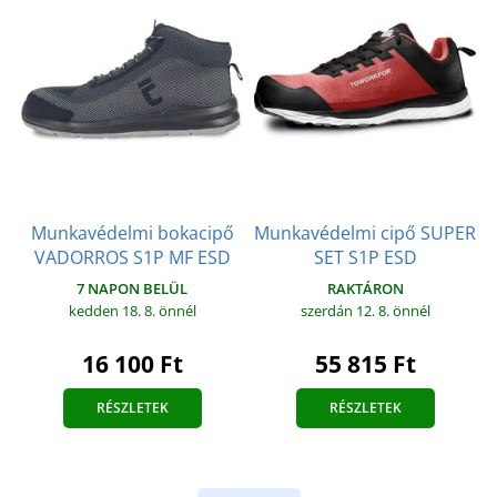
Munkavédelmi bokacipő
Munkavédelmi cipő SUPER
VADORROS S1P MF ESD
SET S1P ESD
7 NAPON BELÜL
RAKTÁRON
kedden 18. 8.
önnél
szerdán 12. 8.
önnél
16 100 Ft
55 815 Ft
RÉSZLETEK
RÉSZLETEK