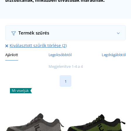
biztosítanak, miközben divatosak maradnak.
Termék szűrés
Kiválasztott szűrők törlése (2)
Ajánlott
Legolcsóbbtól
Legdrágábbtól
Megjelenítve 1-4 a 4
1
Mi viseljük