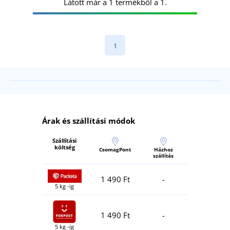
Látott már a 1 termékből a 1.
1
Árak és szállítási módok
Szállítási
költség
CsomagPont
Házhoz
szállítás
1 490 Ft
-
5 kg -ig
1 490 Ft
-
5 kg -ig