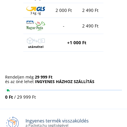
2 000 Ft
2 490 Ft
3 kg -ig
-
2 490 Ft
+1 000 Ft
utánvétel
Rendeljen még
29 999 Ft
és az öné lehet
INGYENES HÁZHOZ SZÁLLÍTÁS
0 Ft
/ 29 999 Ft
Ingyenes termék visszaküldés
a Packeta.hu segítségével