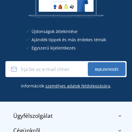
Újdonságok áttekintése
Ajándék tippek és más érdekes témák
Egyszerű kijelentkezés
BEJELENTKEZÉS
Információk
személyes adatok feldolgozására
.
Ügyfélszolgálat
Cégünkről
Kapcsolat