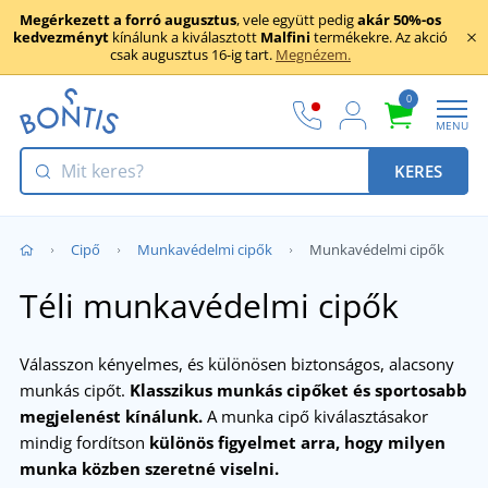
Megérkezett a forró augusztus
, vele együtt pedig
akár 50%-os
kedvezményt
kínálunk a kiválasztott
Malfini
termékekre. Az akció
csak augusztus 16-ig tart.
Megnézem.
0
MENU
KERES
Cipő
Munkavédelmi cipők
Munkavédelmi cipők
Téli munkavédelmi cipők
Válasszon kényelmes, és különösen biztonságos, alacsony
munkás cipőt.
Klasszikus munkás cipőket és sportosabb
megjelenést kínálunk.
A munka cipő kiválasztásakor
mindig fordítson
különös figyelmet arra, hogy milyen
munka közben szeretné viselni.