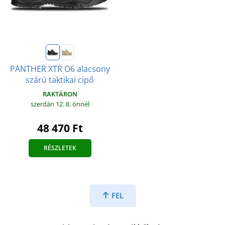
PANTHER XTR O6 alacsony
szárú taktikai cipő
RAKTÁRON
szerdán 12. 8.
önnél
48 470 Ft
RÉSZLETEK
FEL