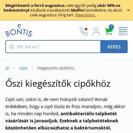
Megérkezett a forró augusztus
, vele együtt pedig
akár 50%-os
kedvezményt
kínálunk a kiválasztott
Malfini
termékekre. Az akció
csak augusztus 16-ig tart.
Megnézem.
0
MENU
KERES
Cipő
Kiegészítők cipőkhöz
Őszi kiegészítők cipőkhöz
Cipő van, zokni is, de nem hiányzik valami? Annak
érdekében, hogy a cipő tiszta és friss maradjon, még akkor
is, ha minden nap hordod,
antibakteriális talpbetét
vásárlását is javasoljuk.
Ezeknek a talpbetéteknek
köszönhetően elbúcsúzhatsz a baktériumoktól,