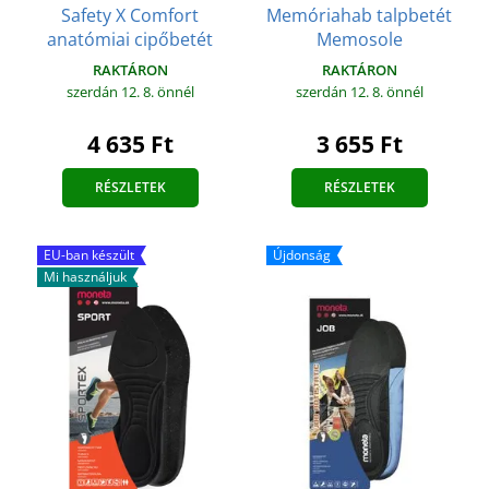
Safety X Comfort
Memóriahab talpbetét
anatómiai cipőbetét
Memosole
RAKTÁRON
RAKTÁRON
szerdán 12. 8.
önnél
szerdán 12. 8.
önnél
4 635 Ft
3 655 Ft
RÉSZLETEK
RÉSZLETEK
EU-ban készült
Újdonság
Mi használjuk