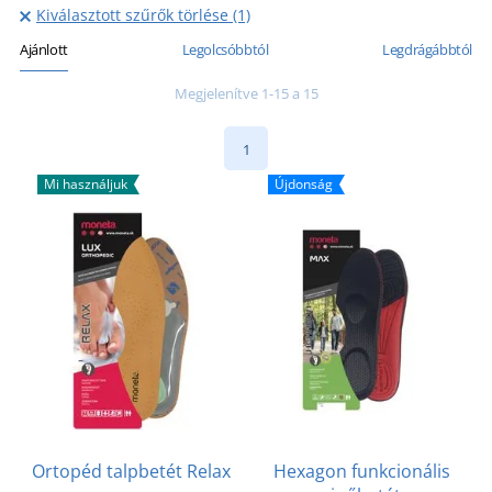
Kiválasztott szűrők törlése (1)
Ajánlott
Legolcsóbbtól
Legdrágábbtól
Megjelenítve 1-15 a 15
1
Mi használjuk
Újdonság
Ortopéd talpbetét Relax
Hexagon funkcionális