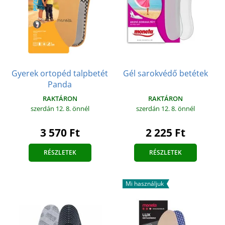
Gyerek ortopéd talpbetét
Gél sarokvédő betétek
Panda
RAKTÁRON
RAKTÁRON
szerdán 12. 8.
önnél
szerdán 12. 8.
önnél
2 225 Ft
3 570 Ft
RÉSZLETEK
RÉSZLETEK
Mi használjuk