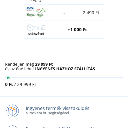
-
2 490 Ft
+1 000 Ft
utánvétel
Rendeljen még
29 999 Ft
és az öné lehet
INGYENES HÁZHOZ SZÁLLÍTÁS
0 Ft
/ 29 999 Ft
Ingyenes termék visszaküldés
a Packeta.hu segítségével