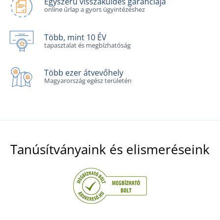
Egyszerű visszaküldés garanciája
online űrlap a gyors ügyintézéshez
Több, mint 10 ÉV
tapasztalat és megbízhatóság
Több ezer átvevőhely
Magyarország egész területén
Tanúsítványaink és elismeréseink