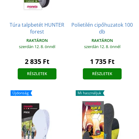
Túra talpbetét HUNTER
Polietilén cipőhuzatok 100
forest
db
RAKTÁRON
RAKTÁRON
szerdán 12. 8.
önnél
szerdán 12. 8.
önnél
2 835 Ft
1 735 Ft
RÉSZLETEK
RÉSZLETEK
Újdonság
Mi használjuk