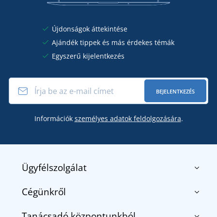
Újdonságok áttekintése
Ajándék tippek és más érdekes témák
Egyszerű kijelentkezés
BEJELENTKEZÉS
Információk
személyes adatok feldolgozására
.
Ügyfélszolgálat
Cégünkről
Kapcsolat
Általános szerződési feltételek
Tanácsadó központunkból
Rólunk