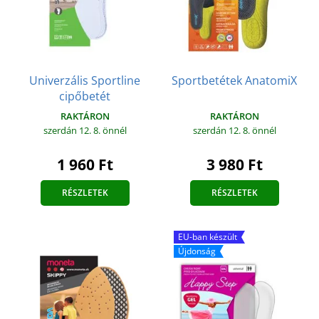
Univerzális Sportline
Sportbetétek AnatomiX
cipőbetét
RAKTÁRON
RAKTÁRON
szerdán 12. 8.
önnél
szerdán 12. 8.
önnél
3 980 Ft
1 960 Ft
RÉSZLETEK
RÉSZLETEK
EU-ban készült
Újdonság