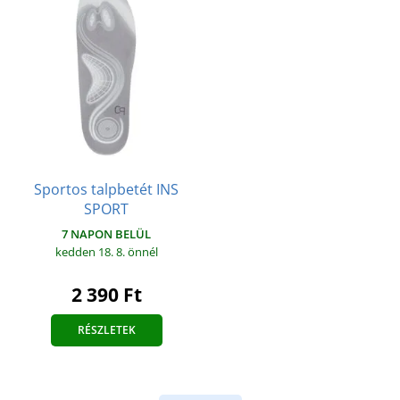
Sportos talpbetét INS
SPORT
7 NAPON BELÜL
kedden 18. 8.
önnél
2 390 Ft
RÉSZLETEK