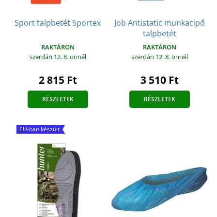
Sport talpbetét Sportex
Job Antistatic munkacipő
talpbetét
RAKTÁRON
RAKTÁRON
szerdán 12. 8.
önnél
szerdán 12. 8.
önnél
2 815 Ft
3 510 Ft
RÉSZLETEK
RÉSZLETEK
EU-ban készült