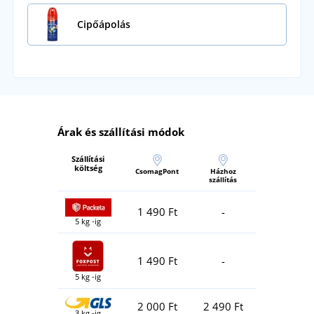
Cipőápolás
Árak és szállítási módok
Szállítási
költség
CsomagPont
Házhoz
szállítás
1 490 Ft
-
5 kg -ig
1 490 Ft
-
5 kg -ig
2 000 Ft
2 490 Ft
3 kg -ig