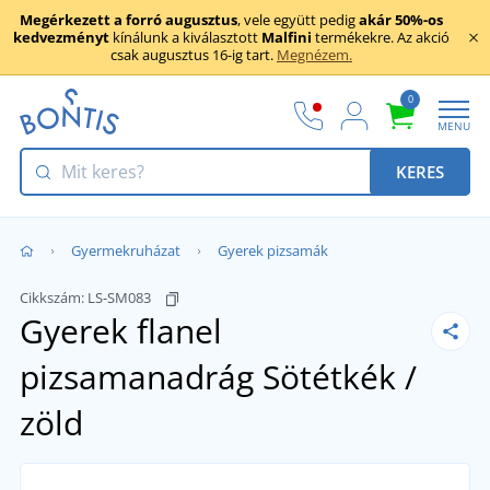
Megérkezett a forró augusztus
, vele együtt pedig
akár 50%-os
kedvezményt
kínálunk a kiválasztott
Malfini
termékekre. Az akció
csak augusztus 16-ig tart.
Megnézem.
0
MENU
KERES
Gyermekruházat
Gyerek pizsamák
Cikkszám:
LS-SM083
Gyerek flanel
pizsamanadrág
Sötétkék /
zöld