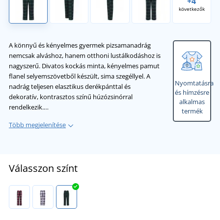
+4
következők
A könnyű és kényelmes gyermek pizsamanadrág
nemcsak alváshoz, hanem otthoni lustálkodáshoz is
nagyszerű. Divatos kockás minta, kényelmes pamut
flanel selyemszövetből készült, sima szegéllyel. A
Nyomtatásra
nadrág teljesen elasztikus derékpánttal és
és hímzésre
dekoratív, kontrasztos színű húzózsinórral
alkalmas
rendelkezik.…
termék
Több megjelenítése
Válasszon színt