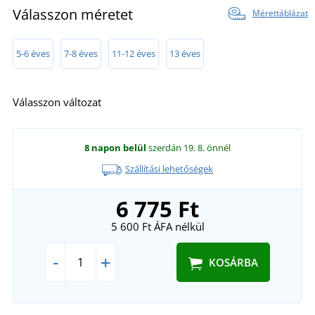
Válasszon méretet
Mérettáblázat
5-6 éves
7-8 éves
11-12 éves
13 éves
Válasszon változat
8 napon belül
szerdán 19. 8.
önnél
Szállítási lehetőségek
6 775 Ft
5 600 Ft
ÁFA nélkül
-
+
KOSÁRBA