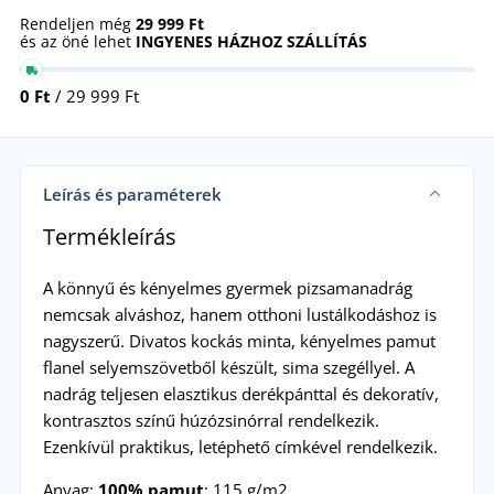
Rendeljen még
29 999 Ft
és az öné lehet
INGYENES HÁZHOZ SZÁLLÍTÁS
0 Ft
/ 29 999 Ft
Leírás és paraméterek
Termékleírás
A könnyű és kényelmes gyermek pizsamanadrág
nemcsak alváshoz, hanem otthoni lustálkodáshoz is
nagyszerű. Divatos kockás minta, kényelmes pamut
flanel selyemszövetből készült, sima szegéllyel. A
nadrág teljesen elasztikus derékpánttal és dekoratív,
kontrasztos színű húzózsinórral rendelkezik.
Ezenkívül praktikus, letéphető címkével rendelkezik.
Anyag:
100% pamut
; 115 g/m2