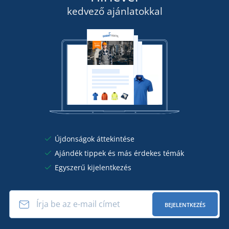
RÉSZLETEK
kedvező ajánlatokkal
Újdonságok áttekintése
Ajándék tippek és más érdekes témák
Egyszerű kijelentkezés
BEJELENTKEZÉS