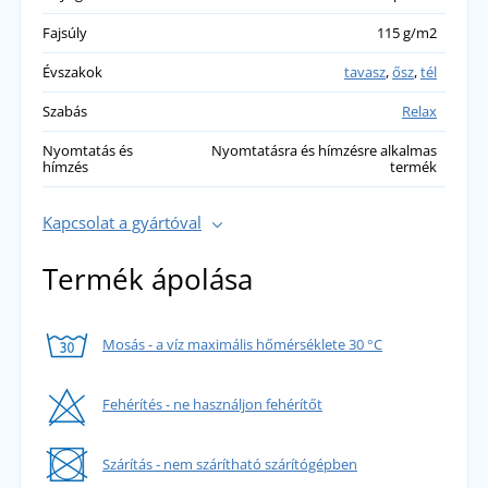
Fajsúly
115 g/m2
Évszakok
tavasz
,
ősz
,
tél
Szabás
Relax
Nyomtatás és
Nyomtatásra és hímzésre alkalmas
hímzés
termék
Kapcsolat a gyártóval
Termék ápolása
Mosás - a víz maximális hőmérséklete 30 °C
Fehérítés - ne használjon fehérítőt
Szárítás - nem szárítható szárítógépben