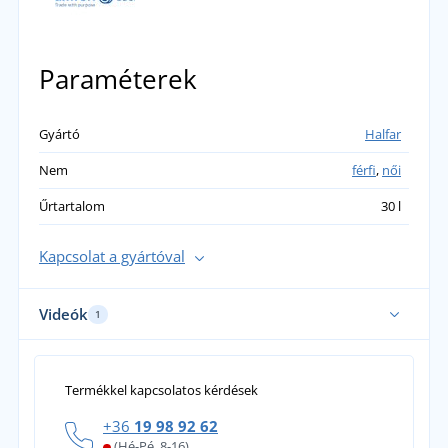
Paraméterek
Gyártó
Halfar
Nem
férfi
,
női
Űrtartalom
30 l
Kapcsolat a gyártóval
Videók
1
Termékkel kapcsolatos kérdések
+36
19 98 92 62
(Hé-Pé, 8-16)