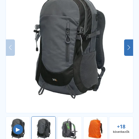
+18
▶
következők