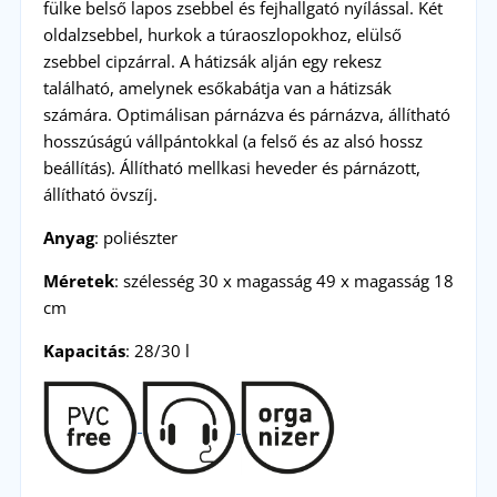
fülke belső lapos zsebbel és fejhallgató nyílással. Két
oldalzsebbel, hurkok a túraoszlopokhoz, elülső
zsebbel cipzárral. A hátizsák alján egy rekesz
található, amelynek esőkabátja van a hátizsák
számára. Optimálisan párnázva és párnázva, állítható
hosszúságú vállpántokkal (a felső és az alsó hossz
beállítás). Állítható mellkasi heveder és párnázott,
állítható övszíj.
Anyag
: poliészter
Méretek
: szélesség 30 x magasság 49 x magasság 18
cm
Kapacitás
: 28/30 l