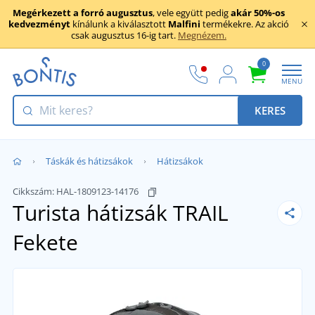
Megérkezett a forró augusztus
, vele együtt pedig
akár 50%-os
kedvezményt
kínálunk a kiválasztott
Malfini
termékekre. Az akció
csak augusztus 16-ig tart.
Megnézem.
0
MENU
KERES
Táskák és hátizsákok
Hátizsákok
Cikkszám:
HAL-1809123-14176
Turista hátizsák TRAIL
Fekete