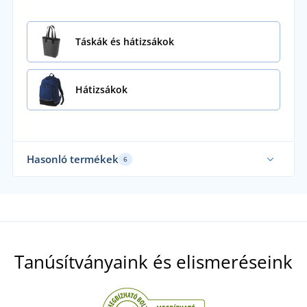
Táskák és hátizsákok
Hátizsákok
Hasonló termékek
6
Fe
Tanúsítványaink és elismeréseink