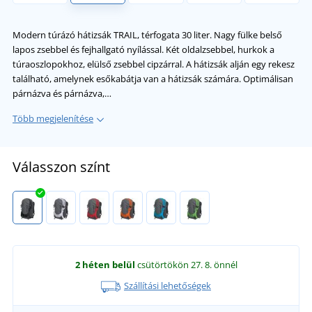
Modern túrázó hátizsák TRAIL, térfogata 30 liter. Nagy fülke belső
lapos zsebbel és fejhallgató nyílással. Két oldalzsebbel, hurkok a
túraoszlopokhoz, elülső zsebbel cipzárral. A hátizsák alján egy rekesz
található, amelynek esőkabátja van a hátizsák számára. Optimálisan
párnázva és párnázva,…
Több megjelenítése
Válasszon színt
2 héten belül
csütörtökön 27. 8.
önnél
Szállítási lehetőségek