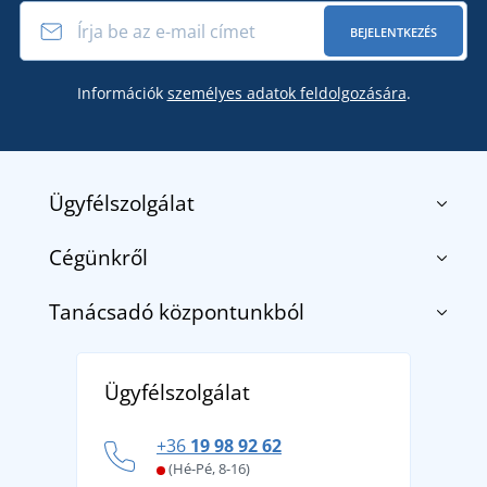
BEJELENTKEZÉS
Információk
személyes adatok feldolgozására
.
Ügyfélszolgálat
Cégünkről
Kapcsolat
Általános szerződési feltételek
Tanácsadó központunkból
Rólunk
Szállítás és fizetés
Blog
Termék visszaküldés és reklamáció
Fedezze fel a TEE JAYS márkát - a prémium dán
Affiliate
Ügyfélszolgálat
Általános adatvédelmi irányelvek
márkát, amelynek története 1976-ig nyúlik vissza
Hogyan vészeljük át a forró nyári napokat
+36
19 98 92 62
kényelmesen és biztonságosan
(Hé-Pé, 8-16)