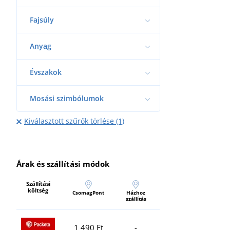
Fajsúly
Anyag
Évszakok
Mosási szimbólumok
Kiválasztott szűrők törlése (1)
Árak és szállítási módok
Szállítási
költség
CsomagPont
Házhoz
szállítás
1 490 Ft
-