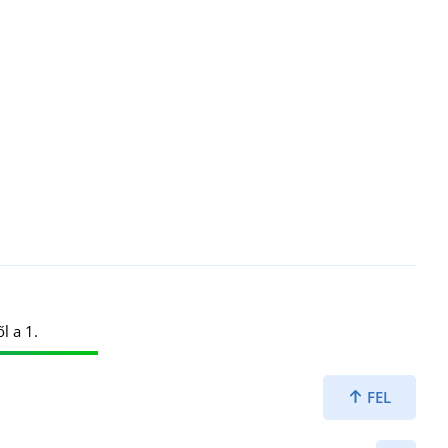
l a 1.
FEL