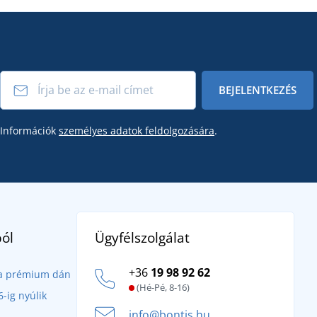
BEJELENTKEZÉS
Információk
személyes adatok feldolgozására
.
Ügyfélszolgálat
ól
+36
19 98 92 62
- a prémium dán
(Hé-Pé, 8-16)
-ig nyúlik
info@bontis.hu