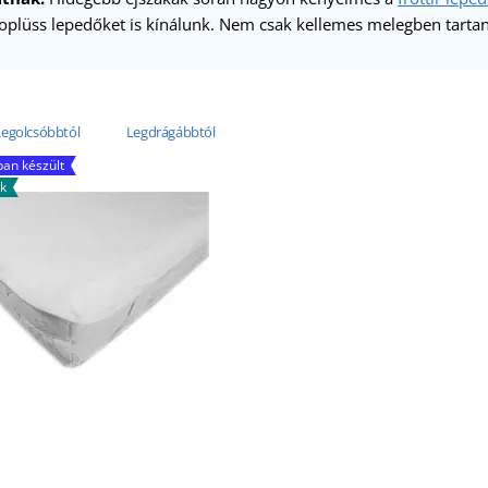
oplüss lepedőket is kínálunk. Nem csak kellemes melegben tartan
Legolcsóbbtól
Legdrágábbtól
an készült
uk