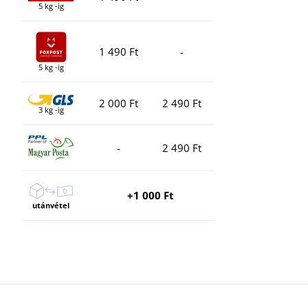
5 kg -ig
1 490 Ft
-
5 kg -ig
2 000 Ft
2 490 Ft
3 kg -ig
-
2 490 Ft
+1 000 Ft
utánvétel