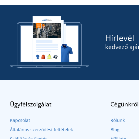
Hírlevél
kedvező ajá
Ügyfélszolgálat
Cégünkről
Kapcsolat
Rólunk
Általános szerződési feltételek
Blog
Szállítás és fizetés
Affiliate