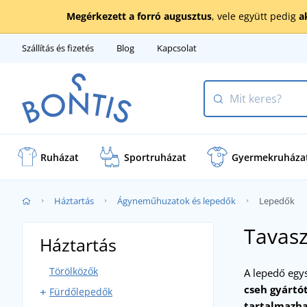
Megérkezett a forró augusztus
, vele együtt pedig
a
Szállítás és fizetés
Blog
Kapcsolat
Ruházat
Sportruházat
Gyermekruháza
Háztartás
Ágyneműhuzatok és lepedők
Lepedők
Tavasz
Háztartás
Törölközők
A lepedő egy
cseh gyártót
Fürdőlepedők
tartalmazha