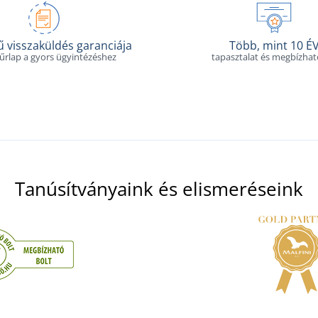
 visszaküldés garanciája
Több, mint 10 É
 űrlap a gyors ügyintézéshez
tapasztalat és megbízha
Tanúsítványaink és elismeréseink