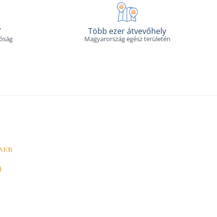
V
Több ezer átvevőhely
tóság
Magyarország egész területén