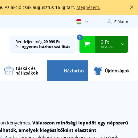
. Az akció csak augusztus 16-ig tart.
Megnézem.
Fiókom
0
0 Ft
Rendeljen még
29 999 Ft
és
ingyenes házhoz szállítás
ÁFA-val
Táskák és
Háztartás
Újdonságok
hátizsákok
gyon kényelmes.
Válasszon minőségi lepedőt egy népszerű
lhatók, amelyek kiegészítőként elasztánt
dő
. Azok számára, akiknek igazán melegre van szükségük