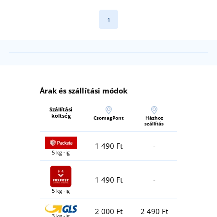
1
Árak és szállítási módok
Szállítási
költség
CsomagPont
Házhoz
szállítás
1 490 Ft
-
5 kg -ig
1 490 Ft
-
5 kg -ig
2 000 Ft
2 490 Ft
3 kg -ig