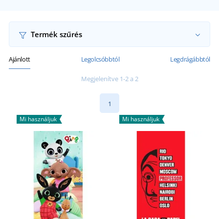
Termék szűrés
Ajánlott
Legolcsóbbtól
Legdrágábbtól
Megjelenítve 1-2 a 2
1
Mi használjuk
Mi használjuk