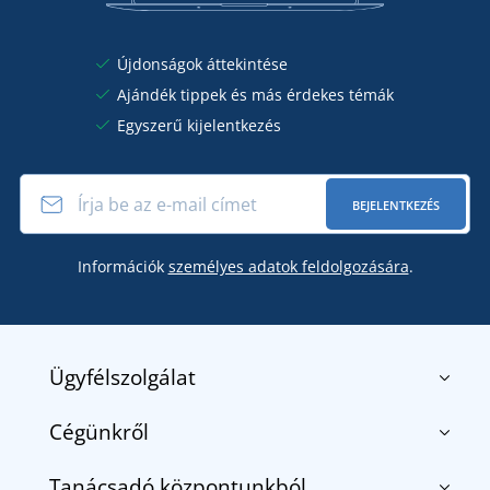
Újdonságok áttekintése
Ajándék tippek és más érdekes témák
Egyszerű kijelentkezés
BEJELENTKEZÉS
Információk
személyes adatok feldolgozására
.
Ügyfélszolgálat
Cégünkről
Kapcsolat
Általános szerződési feltételek
Tanácsadó központunkból
Rólunk