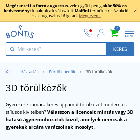
Megérkezett a forró augusztus
, vele együtt pedig
akár 50%-os
kedvezményt
kínálunk a kiválasztott
Malfini
termékekre. Az akció
csak augusztus 16-ig tart.
Megnézem.
0
MENU
KERES
Háztartás
Fürdőlepedők
3D törülközők
3D törülközők
Gyerekek számára keres új pamut törülközőt modern és
stílusos kivitelben?
Válasszon a licencelt mintás vagy 3D
hatású ágyneműhuzatok közül, amelyek nemcsak a
gyerekek arcára varázsolnak mosolyt.