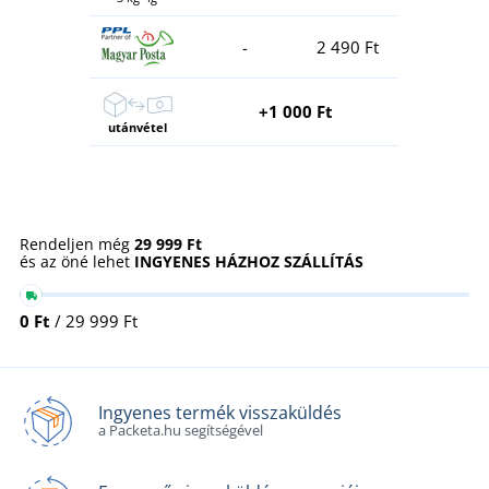
-
2 490 Ft
+1 000 Ft
utánvétel
Rendeljen még
29 999 Ft
és az öné lehet
INGYENES HÁZHOZ SZÁLLÍTÁS
0 Ft
/ 29 999 Ft
Ingyenes termék visszaküldés
a Packeta.hu segítségével