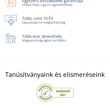
Egyszerű visszaküldés garanciája
online űrlap a gyors ügyintézéshez
Több, mint 10 ÉV
tapasztalat és megbízhatóság
Több ezer átvevőhely
Magyarország egész területén
Tanúsítványaink és elismeréseink