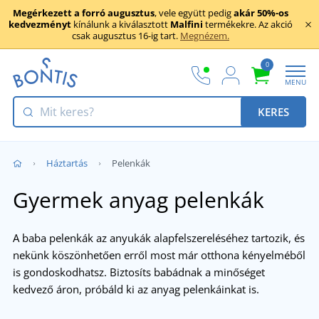
Megérkezett a forró augusztus
, vele együtt pedig
akár 50%-os
kedvezményt
kínálunk a kiválasztott
Malfini
termékekre. Az akció
csak augusztus 16-ig tart.
Megnézem.
0
MENU
KERES
Háztartás
Pelenkák
Gyermek anyag pelenkák
A baba pelenkák az anyukák alapfelszereléséhez tartozik, és
nekünk köszönhetően erről most már otthona kényelméből
is gondoskodhatsz. Biztosíts babádnak a minőséget
kedvező áron, próbáld ki az anyag pelenkáinkat is.