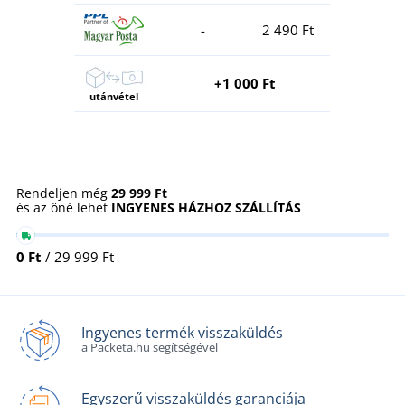
-
2 490 Ft
+1 000 Ft
utánvétel
Rendeljen még
29 999 Ft
és az öné lehet
INGYENES HÁZHOZ SZÁLLÍTÁS
0 Ft
/ 29 999 Ft
Ingyenes termék visszaküldés
a Packeta.hu segítségével
Egyszerű visszaküldés garanciája