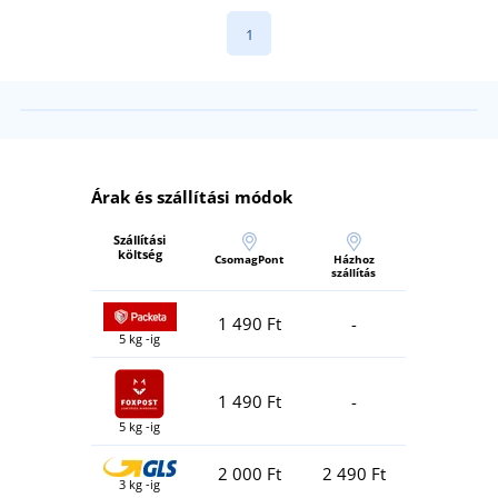
1
Árak és szállítási módok
Szállítási
költség
CsomagPont
Házhoz
szállítás
1 490 Ft
-
5 kg -ig
1 490 Ft
-
5 kg -ig
2 000 Ft
2 490 Ft
3 kg -ig