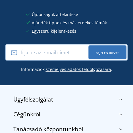
Újdonságok áttekintése
Ajándék tippek és más érdekes témák
Egyszerű kijelentkezés
BEJELENTKEZÉS
Információk
személyes adatok feldolgozására
.
Ügyfélszolgálat
Cégünkről
Kapcsolat
Általános szerződési feltételek
Tanácsadó központunkból
Rólunk
Szállítás és fizetés