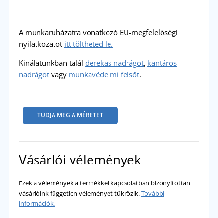
A munkaruházatra vonatkozó EU-megfelelőségi
nyilatkozatot
itt töltheted le.
Kinálatunkban talál
derekas nadrágot
,
kantáros
nadrágot
vagy
munkavédelmi felsőt
.
TUDJA MEG A MÉRETET
Vásárlói vélemények
Ezek a vélemények a termékkel kapcsolatban bizonyítottan
vásárlóink független véleményét tükrözik.
További
információk.