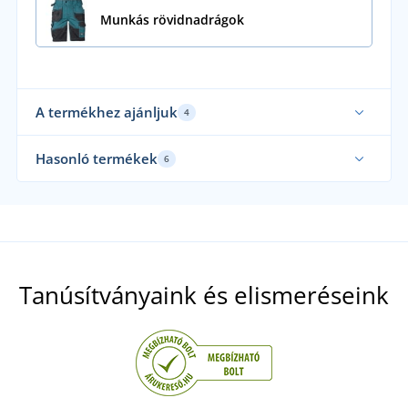
Munkás rövidnadrágok
A termékhez ajánljuk
4
Elasztikus
Ela
Hasonló termékek
6
Funkcionális
Fun
Mi 
Elasztikus
Ela
Tanúsítványaink és elismeréseink