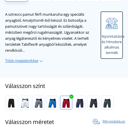
A sztreccs pamut férfi munkaruha egy speciális
anyagból, Amalytton®-ból készül. Ez biztosítja a
pamutszövet nagy tartósságát és szilárdságát,
miközben megőrzi rugalmasságát. Ugyanakkor az
Nyomtatásra
anyag légáteresztő és kényelmes viselet. A terhelt
és hímzésre
területek Tabiflex® anyagból készültek, amelyet
alkalmas
rendkívüli…
termék
Több megjelenítése
Válasszon színt
Válasszon méretet
Mérettáblázat