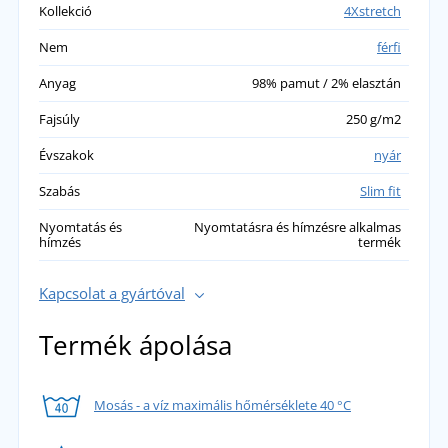
Kollekció
4Xstretch
Nem
férfi
Anyag
98% pamut / 2% elasztán
Fajsúly
250 g/m2
Évszakok
nyár
Szabás
Slim fit
Nyomtatás és
Nyomtatásra és hímzésre alkalmas
hímzés
termék
Kapcsolat a gyártóval
Termék ápolása
Mosás - a víz maximális hőmérséklete 40 °C