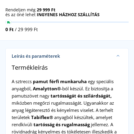
Rendeljen még
29 999 Ft
és az öné lehet
INGYENES HÁZHOZ SZÁLLÍTÁS
0 Ft
/ 29 999 Ft
Leírás és paraméterek
Termékleírás
A sztreccs
pamut férfi munkaruha
egy speciális
anyagból,
Amalytton®
-ból készül. Ez biztosítja a
pamutszövet nagy
tartósságát és szilárdságát,
miközben megőrzi rugalmasságát. Ugyanakkor az
anyag légáteresztő és kényelmes viselet. A terhelt
területek
Tabiflex®
anyagból készültek, amelyet
rendkívüli
tartósság és rugalmasság
jellemez. A
rövidnadrág kényelmes és tökéletesen illeszkedik a