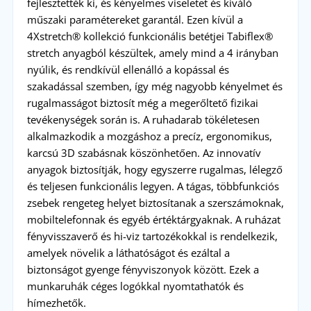
fejlesztették ki, és kényelmes viseletet és kiváló
műszaki paramétereket garantál. Ezen kívül a
4Xstretch® kollekció funkcionális betétjei Tabiflex®
stretch anyagból készültek, amely mind a 4 irányban
nyúlik, és rendkívül ellenálló a kopással és
szakadással szemben, így még nagyobb kényelmet és
rugalmasságot biztosít még a megerőltető fizikai
tevékenységek során is. A ruhadarab tökéletesen
alkalmazkodik a mozgáshoz a precíz, ergonomikus,
karcsú 3D szabásnak köszönhetően. Az innovatív
anyagok biztosítják, hogy egyszerre rugalmas, lélegző
és teljesen funkcionális legyen. A tágas, többfunkciós
zsebek rengeteg helyet biztosítanak a szerszámoknak,
mobiltelefonnak és egyéb értéktárgyaknak. A ruházat
fényvisszaverő és hi-viz tartozékokkal is rendelkezik,
amelyek növelik a láthatóságot és ezáltal a
biztonságot gyenge fényviszonyok között. Ezek a
munkaruhák céges logókkal nyomtathatók és
hímezhetők.