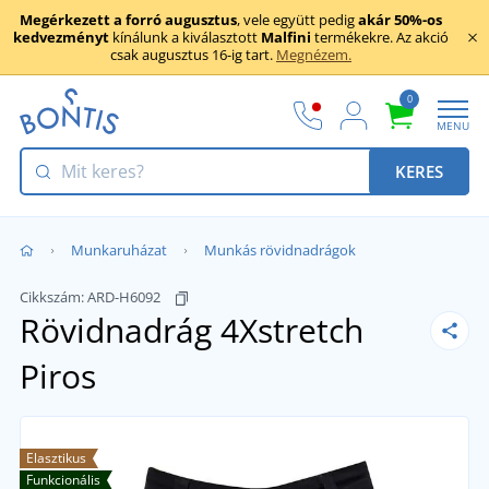
Megérkezett a forró augusztus
, vele együtt pedig
akár 50%-os
kedvezményt
kínálunk a kiválasztott
Malfini
termékekre. Az akció
csak augusztus 16-ig tart.
Megnézem.
0
MENU
KERES
Munkaruházat
Munkás rövidnadrágok
Cikkszám:
ARD-H6092
Rövidnadrág 4Xstretch
Piros
Elasztikus
Funkcionális