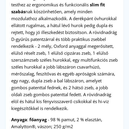
testhez az ergonomikus és funkcionális
slim fit
szabás
nak köszönhetően, amely minden
mozdulathoz alkalmazkodik. A derékpánt övhurokkal
ellátott rugalmas, a hátul lévő hurok pedig dupla és
rejtett, hogy jó illeszkedést biztosítson. A rövidnadrág
D-gyűrűs patentzárral és több praktikus zsebbel
rendelkezik - 2 mély, Oxford anyaggal megerősített,
elülső réselt zseb, 1 elülső cipzáras zseb, 1 elülső
szerszámzseb széles hurokkal, egy multifunkciós zseb
széles hurokkal a jobb lábszáron csavarhúzó,
mérőszalag, feszítővas és egyéb apróságok számára,
egy nagy, dupla zseb a bal lábszáron, amelyet
gombos patenttal fednek, és 2 hátsó zseb, a jobb
oldali zseb gombos patenttal fedett. A rövidnadrág
elöl és hátul kis fényvisszaverő csíkokkal és hi-viz
kiegészítőkkel is rendelkezik.
Anyaga
:
főanyag
- 98 % pamut, 2 % elasztán,
Amalytton®, vászon; 250 g/m2