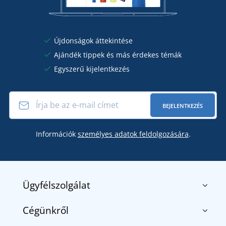
Újdonságok áttekintése
Ajándék tippek és más érdekes témák
Egyszerű kijelentkezés
BEJELENTKEZÉS
Információk
személyes adatok feldolgozására
.
Ügyfélszolgálat
Cégünkről
Kapcsolat