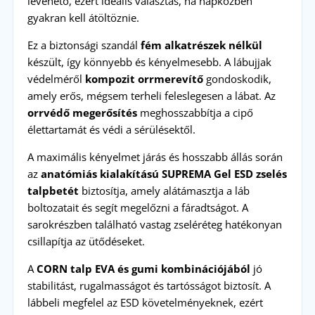
levehető, ezért ideális választás, ha napközben
gyakran kell átöltöznie.
Ez a biztonsági szandál
fém alkatrészek nélkül
készült, így könnyebb és kényelmesebb. A lábujjak
védelméről
kompozit orrmerevítő
gondoskodik,
amely erős, mégsem terheli feleslegesen a lábat. Az
orrvédő megerősítés
meghosszabbítja a cipő
élettartamát és védi a sérülésektől.
A maximális kényelmet járás és hosszabb állás során
az
anatómiás kialakítású SUPREMA Gel ESD
zselés
talpbetét
biztosítja, amely alátámasztja a láb
boltozatait és segít megelőzni a fáradtságot. A
sarokrészben található vastag zseléréteg hatékonyan
csillapítja az ütődéseket.
A
CORN talp EVA és gumi kombinációjából
jó
stabilitást, rugalmasságot és tartósságot biztosít. A
lábbeli megfelel az ESD követelményeknek, ezért