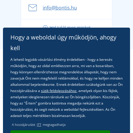
A nyári kaland a csomagolással kezdődik - készüljön
info@bontis.hu
fel a gondtalan nyaralásra
Tippek friss outfitekhez a gondtalan nyárért
Hol talál meg minket
A kedvenc City póló főszerepben: outfitek minden
Hogy a weboldal úgy működjön, ahogy
alkalomra!
kell
A lehető legjobb vásárlási élmény érdekében - hogy a keresés
működjön, hogy az oldal emlékezzen arra, mi van a kosarában,
hogy könnyen ellenőrizhesse megrendelése állapotát, hogy nem
zavarjuk Önt nem megfelelő reklámokkal, és hogy ne kelljen minden
alkalommal bejelentkeznie. Ennek érdekében szükségünk van az Ön
hozzájárulására a
sütik feldolgozásához
, amelyek olyan kis fájlok,
amelyeket ideiglenesen tárolunk az Ön böngészőjében. Köszönjük,
hogy az "Értem" gombra kattintva megadja nekünk ezt a
hozzájárulást, és segít nekünk a weboldal fejlesztésében. Az Ön
Kövessen minket a közösségi hálózatokon
adatait teljes mértékben bizalmasan kezeljük.
A hozzájárulást
ITT
megtagadhatja