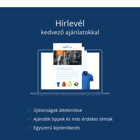
10 815 Ft
RÉSZLETEK
Hírlevél
kedvező ajánlatokkal
Újdonságok áttekintése
Ajándék tippek és más érdekes témák
Egyszerű kijelentkezés