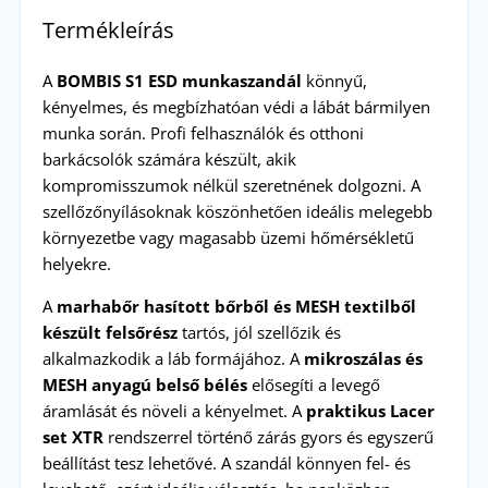
Termékleírás
A
BOMBIS S1 ESD munkaszandál
könnyű,
kényelmes, és megbízhatóan védi a lábát bármilyen
munka során. Profi felhasználók és otthoni
barkácsolók számára készült, akik
kompromisszumok nélkül szeretnének dolgozni. A
szellőzőnyílásoknak köszönhetően ideális melegebb
környezetbe vagy magasabb üzemi hőmérsékletű
helyekre.
A
marhabőr hasított bőrből és MESH textilből
készült felsőrész
tartós, jól szellőzik és
alkalmazkodik a láb formájához. A
mikroszálas és
MESH anyagú belső bélés
elősegíti a levegő
áramlását és növeli a kényelmet. A
praktikus Lacer
set XTR
rendszerrel történő zárás gyors és egyszerű
beállítást tesz lehetővé. A szandál könnyen fel- és