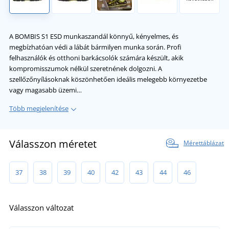
A BOMBIS S1 ESD munkaszandál könnyű, kényelmes, és
megbízhatóan védi a lábát bármilyen munka során. Profi
felhasználók és otthoni barkácsolók számára készült, akik
kompromisszumok nélkül szeretnének dolgozni. A
szellőzőnyílásoknak köszönhetően ideális melegebb környezetbe
vagy magasabb üzemi…
Több megjelenítése
Válasszon méretet
Mérettáblázat
37
38
39
40
42
43
44
46
Válasszon változat