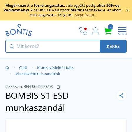
Megérkezett a forró augusztus
, vele együtt pedig
akár 50%-os
kedvezményt
kínálunk a kiválasztott
Malfini
termékekre. Az akció
csak augusztus 16-ig tart.
Megnézem.
0
MENU
KERES
Cipő
Munkavédelmi cipők
Munkavédelmi szandálok
Cikkszám:
BEN-0660020768
BOMBIS S1 ESD
munkaszandál