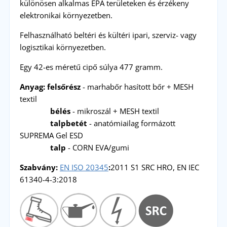
különösen alkalmas EPA területeken és érzékeny
elektronikai környezetben.
Felhasználható beltéri és kültéri ipari, szerviz- vagy
logisztikai környezetben.
Egy 42-es méretű cipő súlya 477 gramm.
Anyag: felsőrész
- marhabőr hasított bőr + MESH
textil
bélés
- mikroszál + MESH textil
talpbetét
- anatómiailag formázott
SUPREMA Gel ESD
talp
- CORN EVA/gumi
Szabvány:
EN ISO 20345
:
2011 S1 SRC HRO, EN IEC
61340-4-3:2018