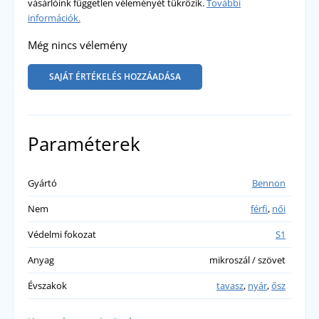
vásárlóink független véleményét tükrözik.
További
információk.
Még nincs vélemény
SAJÁT ÉRTÉKELÉS HOZZÁADÁSA
Paraméterek
Gyártó
Bennon
Nem
férfi
,
női
Védelmi fokozat
S1
Anyag
mikroszál / szövet
Évszakok
tavasz
,
nyár
,
ősz