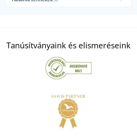
Tanúsítványaink és elismeréseink
Munkavédelmi szandál Firsty Firsan S1P
7 NAPON BELÜL
kedden 18. 8.
önnél