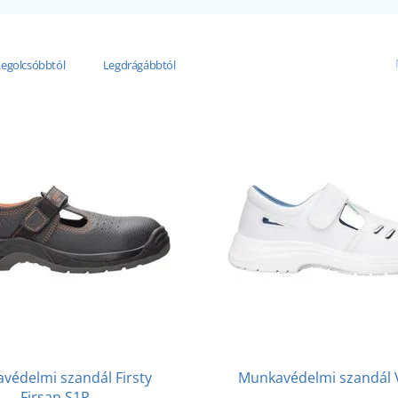
Legolcsóbbtól
Legdrágábbtól
védelmi szandál Firsty
Munkavédelmi szandál
Firsan S1P