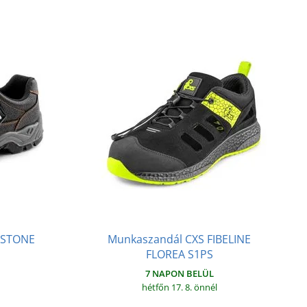
 STONE
Munkaszandál CXS FIBELINE
FLOREA S1PS
7 NAPON BELÜL
hétfőn 17. 8.
önnél