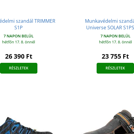
édelmi szandál TRIMMER
Munkavédelmi szandá
S1P
Universe SOLAR S1P
7 NAPON BELÜL
7 NAPON BELÜL
hétfőn 17. 8.
önnél
hétfőn 17. 8.
önnél
26 390 Ft
23 755 Ft
RÉSZLETEK
RÉSZLETEK