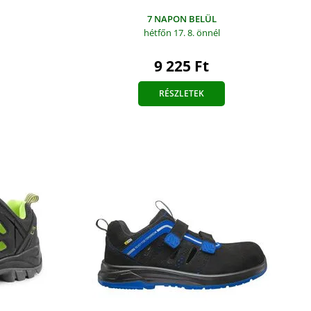
7 NAPON BELÜL
hétfőn 17. 8.
önnél
9 225 Ft
RÉSZLETEK