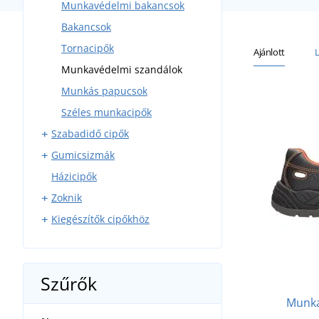
Munkavédelmi bakancsok
Bakancsok
Tornacipők
Ajánlott
Munkavédelmi szandálok
Munkás papucsok
Széles munkacipők
Szabadidő cipők
Gumicsizmák
Túracipők
Házicipők
Softshell cipők
Horgászcsizmák
Zoknik
Szabadidő cipők
Kiegészítők cipőkhöz
Szandálok
Klasszikus zoknik
Belépők
Sportzoknik
Cipőfűzők
Barefoot
Talpbetétek
Szűrők
Cipőápolás
Munka