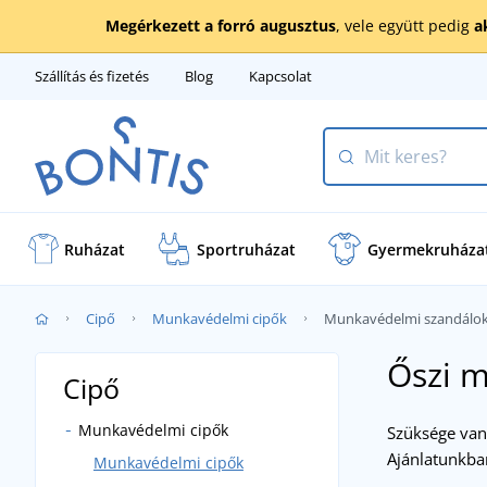
Megérkezett a forró augusztus
, vele együtt pedig
a
Szállítás és fizetés
Blog
Kapcsolat
Ruházat
Sportruházat
Gyermekruháza
Cipő
Munkavédelmi cipők
Munkavédelmi szandálo
Őszi 
Cipő
Munkavédelmi cipők
Szüksége van
Ajánlatunkban
Munkavédelmi cipők