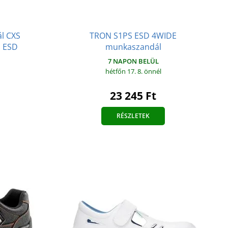
l CXS
TRON S1PS ESD 4WIDE
S ESD
munkaszandál
7 NAPON BELÜL
hétfőn 17. 8.
önnél
23 245 Ft
RÉSZLETEK