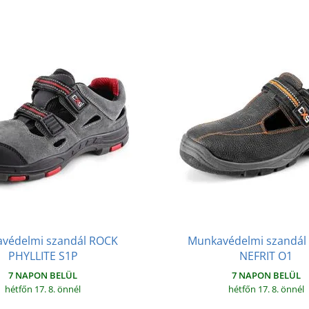
védelmi szandál ROCK
Munkavédelmi szandál
PHYLLITE S1P
NEFRIT O1
7 NAPON BELÜL
7 NAPON BELÜL
hétfőn 17. 8.
önnél
hétfőn 17. 8.
önnél