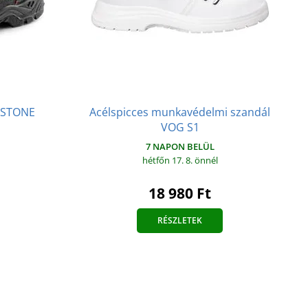
 STONE
Acélspicces munkavédelmi szandál
VOG S1
7 NAPON BELÜL
hétfőn 17. 8.
önnél
18 980 Ft
RÉSZLETEK