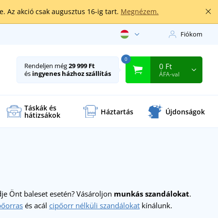
. Az akció csak augusztus 16-ig tart.
Megnézem.
Fiókom
0
0 Ft
Rendeljen még
29 999 Ft
és
ingyenes házhoz szállítás
ÁFA-val
Táskák és
Háztartás
Újdonságok
hátizsákok
je Önt baleset esetén? Vásároljon
munkás szandálokat
.
pőorras
és acál
cipőorr nélküli szandálokat
kínálunk.