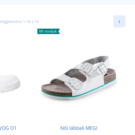
Megjelenítve 1-18 a 18
1
Mi viseljük
 VOG O1
Női lábbeli MEGI