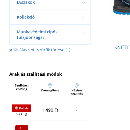
Évszakok
Kollekció
Munkavédelmi cipők
tulajdonságai
KNITTE
Kiválasztott szűrők törlése (1)
Árak és szállítási módok
Szállítási
költség
CsomagPont
Házhoz
szállítás
1 490 Ft
-
5 kg -ig