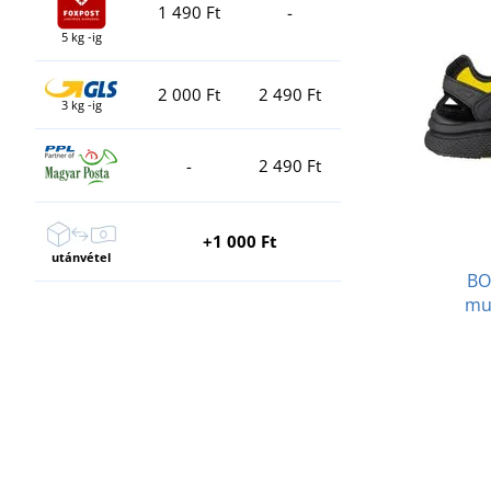
1 490 Ft
-
5 kg -ig
2 000 Ft
2 490 Ft
3 kg -ig
-
2 490 Ft
+1 000 Ft
utánvétel
BO
mu