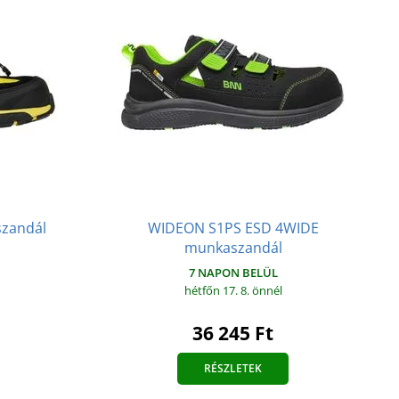
zandál
WIDEON S1PS ESD 4WIDE
munkaszandál
7 NAPON BELÜL
hétfőn 17. 8.
önnél
36 245 Ft
RÉSZLETEK