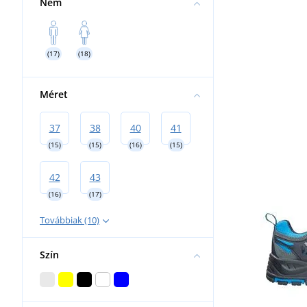
Nem
(17)
(18)
Méret
37
38
40
41
(15)
(15)
(16)
(15)
42
43
(16)
(17)
Továbbiak (10)
Szín