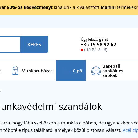
kár 50%-os kedvezményt
kínálunk a kiválasztott
Malfini
termékekre
Ügyfélszolgálat
+36
19 98 92 62
KERES
(Hé-Pé, 8-16)
Baseball
t
Munkaruházat
Cipő
sapkák és
sapkák
k
munkavédelmi szandálok
 arra, hogy lába szellőzzön a munkás cipőben, de ugyanakkor véd
 többféle típus található, amelyek közül biztosan választ.
Acél ci