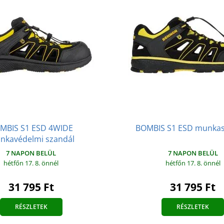
MBIS S1 ESD 4WIDE
BOMBIS S1 ESD munkas
nkavédelmi szandál
7 NAPON BELÜL
7 NAPON BELÜL
hétfőn 17. 8.
önnél
hétfőn 17. 8.
önnél
31 795 Ft
31 795 Ft
RÉSZLETEK
RÉSZLETEK