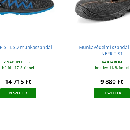
R S1 ESD munkaszandál
Munkavédelmi szandál
NEFRIT S1
7 NAPON BELÜL
RAKTÁRON
hétfőn 17. 8.
önnél
kedden 11. 8.
önnél
14 715 Ft
9 880 Ft
RÉSZLETEK
RÉSZLETEK