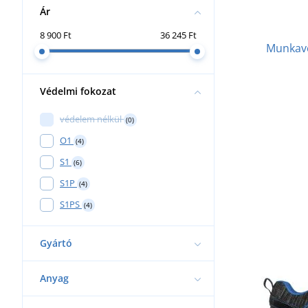
Ár
8 900 Ft
36 245 Ft
Munkav
Védelmi fokozat
védelem nélkül
(0)
O1
(4)
S1
(6)
S1P
(4)
S1PS
(4)
Gyártó
Anyag