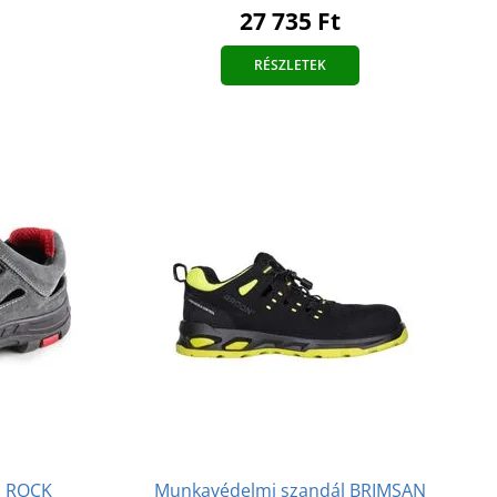
27 735 Ft
RÉSZLETEK
l ROCK
Munkavédelmi szandál BRIMSAN