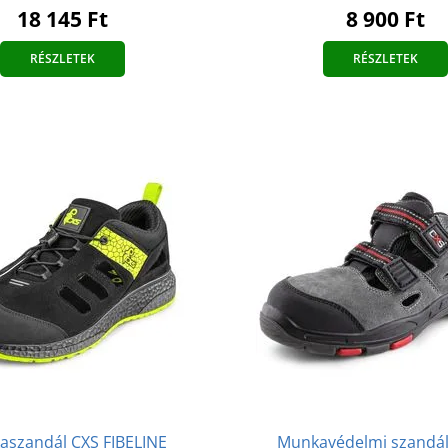
18 145 Ft
8 900 Ft
RÉSZLETEK
RÉSZLETEK
szandál CXS FIBELINE
Munkavédelmi szandá