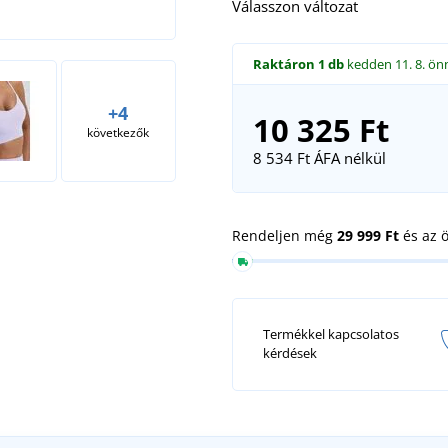
Válasszon változat
Raktáron
1 db
kedden 11. 8.
ön
+4
10 325 Ft
következők
8 534 Ft
ÁFA nélkül
Rendeljen még
29 999 Ft
és az 
Termékkel kapcsolatos
kérdések