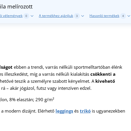
ila melírozott
ói vélemények
A termékhez ajánljuk
Hasonló termékek
0
3
4
dságot
ebben a trendi, varrás nélküli sportmelltartóban élénk
es illeszkedést, míg a varrás nélküli kialakítás
csökkenti a
lehetővé teszik a személyre szabott kényelmet. A
kivehető
rá – akár jógázol, futsz vagy intenzíven edzel.
jlon, 8% elasztán; 290 g/m²
s a modern dizájnt. Elérhető
leggings
és
trikó
is ugyanezekben