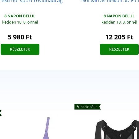
ekú női sport rövidnadrág
Női varrás nélküli 3D Fit
8 NAPON BELÜL
8 NAPON BELÜL
kedden 18. 8.
önnél
kedden 18. 8.
önnél
5 980 Ft
12 205 Ft
RÉSZLETEK
RÉSZLETEK
Funkcionális