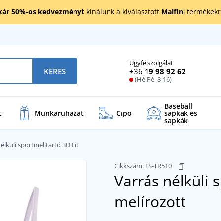
kár 50%-os kedvezményt
kínálunk a kiválasztott
Malfini
termékekre
Ügyfélszolgálat
+36
19 98 92 62
KERES
(Hé-Pé, 8-16)
Baseball
t
Munkaruházat
Cipő
sapkák és
sapkák
élküli sportmelltartó 3D Fit
Cikkszám:
LS-TR510
Varrás nélküli 
melírozott