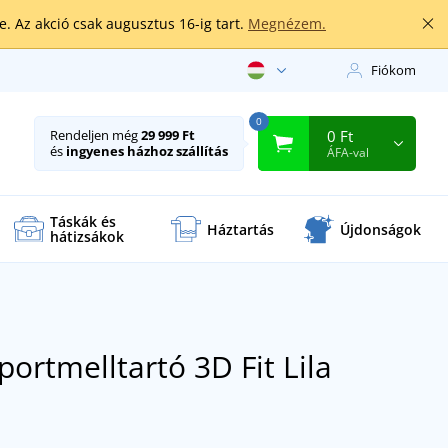
. Az akció csak augusztus 16-ig tart.
Megnézem.
Fiókom
0
0 Ft
Rendeljen még
29 999 Ft
és
ingyenes házhoz szállítás
ÁFA-val
Táskák és
Háztartás
Újdonságok
hátizsákok
sportmelltartó 3D Fit
Lila