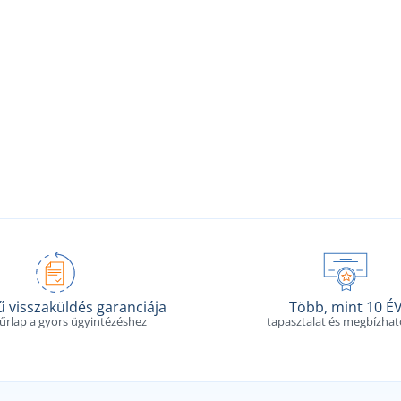
 visszaküldés garanciája
Több, mint 10 É
 űrlap a gyors ügyintézéshez
tapasztalat és megbízha