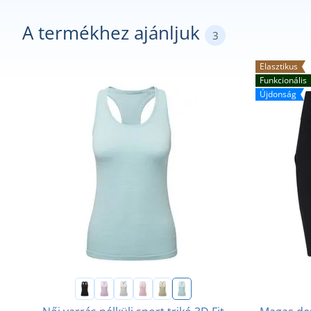
A termékhez ajánljuk
3
Elasztikus
Funkcionális
Újdonság