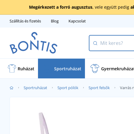
Megérkezett a forró augusztus
, vele együtt pedig
a
Szállítás és fizetés
Blog
Kapcsolat
Ruházat
Sportruházat
Gyermekruháza
Sportruházat
Sport pólók
Sport felsők
Varrás n