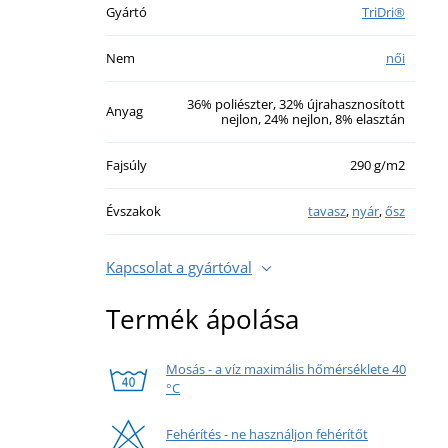
Gyártó
TriDri®
Nem
női
36% poliészter, 32% újrahasznosított
Anyag
nejlon, 24% nejlon, 8% elasztán
Fajsúly
290 g/m2
Évszakok
tavasz
,
nyár
,
ősz
Kapcsolat a gyártóval
Termék ápolása
Mosás - a víz maximális hőmérséklete 40
°C
Fehérítés - ne használjon fehérítőt