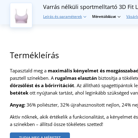
Varrás nélküli sportmelltartó 3D Fit
L
Leírás és paraméterek
Mérettáblázat
Vásárl
Termékleírás
Tapasztald meg a
maximális kényelmet és mozgásszaba
pasztell színekben. A
rugalmas elasztán
biztosítja a tökélet
dörzsölést és a bőrirritációt
. Az állítható spagettipántok 
betétek
ott nyújtanak tartást, ahol leginkább szükséged van 
Anyag:
36% poliészter, 32% újrahasznosított nejlon, 24% ne
Aktív nőknek, akik értékelik a funkcionalitást, a kényelmet é
a színekben – állítsd össze tökéletes szetted!
TUDJA MEG A MÉRETET