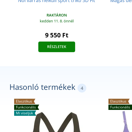
Magas der
Női varrás nélküli sport trikó 3D Fit
RAKTÁRON
kedden 11. 8.
önnél
9 550 Ft
RÉSZLETEK
Hasonló termékek
4
Elasztikus
Elasztikus
Funkcionális
Funkcionális
Mi viseljük