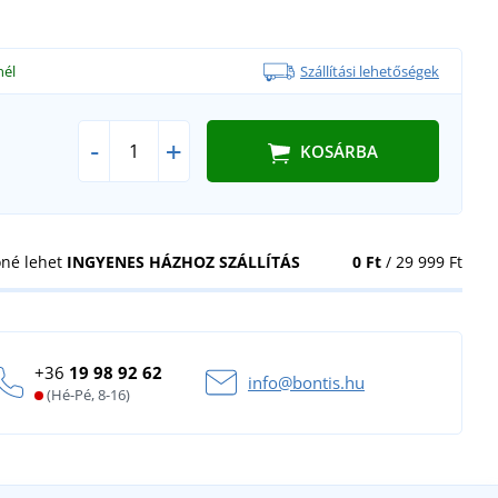
nél
Szállítási lehetőségek
-
+
KOSÁRBA
öné lehet
INGYENES HÁZHOZ SZÁLLÍTÁS
0 Ft
/ 29 999 Ft
+36
19 98 92 62
info@bontis.hu
(Hé-Pé, 8-16)