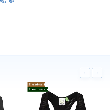
 leggings
Elasztikus
Funkcionális