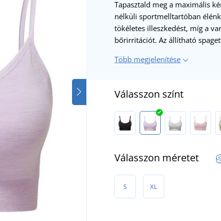
Tapasztald meg a maximális ké
nélküli sportmelltartóban élénk
tökéletes illeszkedést, míg a var
bőrirritációt. Az állítható spag
Több megjelenítése
Válasszon színt
Válasszon méretet
S
XL