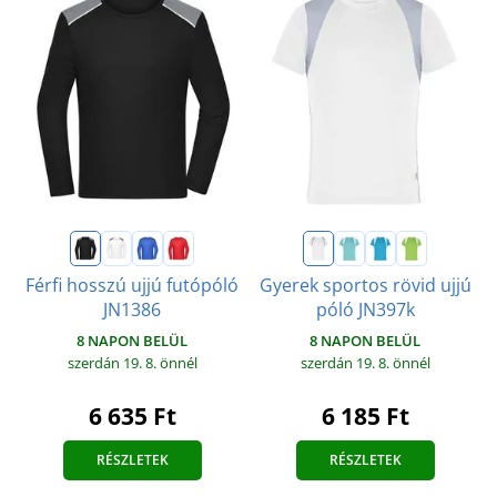
Férfi hosszú ujjú futópóló
Gyerek sportos rövid ujjú
JN1386
póló JN397k
8 NAPON BELÜL
8 NAPON BELÜL
szerdán 19. 8.
önnél
szerdán 19. 8.
önnél
6 635 Ft
6 185 Ft
RÉSZLETEK
RÉSZLETEK