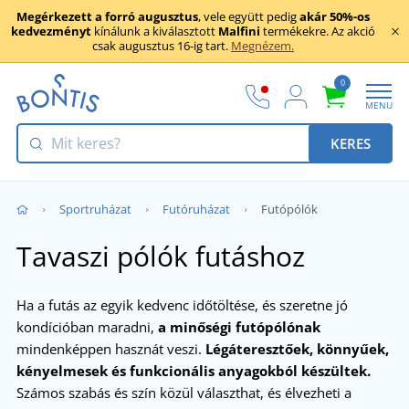
Megérkezett a forró augusztus
, vele együtt pedig
akár 50%-os
kedvezményt
kínálunk a kiválasztott
Malfini
termékekre. Az akció
csak augusztus 16-ig tart.
Megnézem.
0
MENU
KERES
Sportruházat
Futóruházat
Futópólók
Tavaszi pólók futáshoz
Ha a futás az egyik kedvenc időtöltése, és szeretne jó
kondícióban maradni,
a minőségi futópólónak
mindenképpen hasznát veszi.
Légáteresztőek, könnyűek,
kényelmesek és funkcionális anyagokból készültek.
Számos szabás és szín közül választhat, és élvezheti a