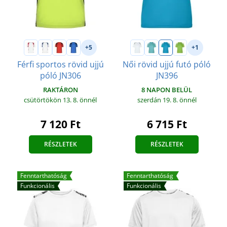
+5
+1
Férfi sportos rövid ujjú
Női rövid ujjú futó póló
póló JN306
JN396
RAKTÁRON
8 NAPON BELÜL
csütörtökön 13. 8.
önnél
szerdán 19. 8.
önnél
7 120 Ft
6 715 Ft
RÉSZLETEK
RÉSZLETEK
Fenntarthatóság
Fenntarthatóság
Funkcionális
Funkcionális