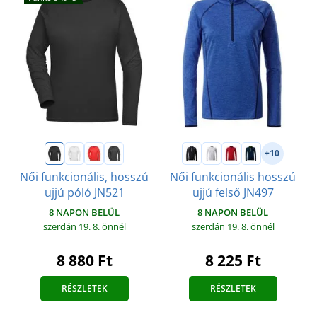
+10
Női funkcionális, hosszú
Női funkcionális hosszú
ujjú póló JN521
ujjú felső JN497
8 NAPON BELÜL
8 NAPON BELÜL
szerdán 19. 8.
önnél
szerdán 19. 8.
önnél
8 880 Ft
8 225 Ft
RÉSZLETEK
RÉSZLETEK