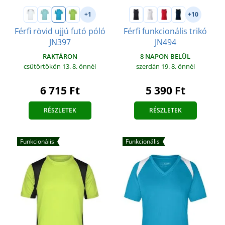
+1
+10
Férfi rövid ujjú futó póló
Férfi funkcionális trikó
JN397
JN494
RAKTÁRON
8 NAPON BELÜL
csütörtökön 13. 8.
önnél
szerdán 19. 8.
önnél
6 715 Ft
5 390 Ft
RÉSZLETEK
RÉSZLETEK
Funkcionális
Funkcionális