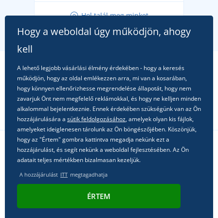
Tippek friss outfitekhez a gondtalan nyárért
Hol talál meg minket
A kedvenc City póló főszerepben: outfitek minden
Hogy a weboldal úgy működjön, ahogy
alkalomra!
kell
A lehető legjobb vásárlási élmény érdekében - hogy a keresés
működjön, hogy az oldal emlékezzen arra, mi van a kosarában,
hogy könnyen ellenőrizhesse megrendelése állapotát, hogy nem
zavarjuk Önt nem megfelelő reklámokkal, és hogy ne kelljen minden
alkalommal bejelentkeznie. Ennek érdekében szükségünk van az Ön
hozzájárulására a
sütik feldolgozásához
, amelyek olyan kis fájlok,
amelyeket ideiglenesen tárolunk az Ön böngészőjében. Köszönjük,
hogy az "Értem" gombra kattintva megadja nekünk ezt a
hozzájárulást, és segít nekünk a weboldal fejlesztésében. Az Ön
Kövessen minket a közösségi hálózatokon
adatait teljes mértékben bizalmasan kezeljük.
A hozzájárulást
ITT
megtagadhatja
ÉRTEM
© 2011 - 2026, Dual Trade s.r.o. | Technikailag biztosítja
Simplia.cz
.