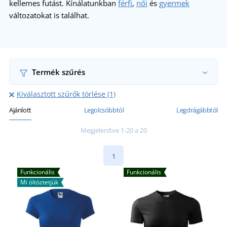
kellemes futást. Kínálatunkban
férfi
,
női
és
gyermek
változatokat is találhat.
Termék szűrés
Kiválasztott szűrők törlése (1)
Ajánlott
Legolcsóbbtól
Legdrágábbtól
Megjelenítve 1-20 a 20
1
Funkcionális
Funkcionális
Mi öltöztetjük