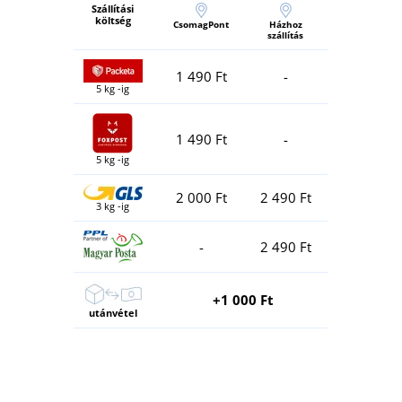
Szállítási
költség
CsomagPont
Házhoz
szállítás
1 490 Ft
-
5 kg -ig
1 490 Ft
-
5 kg -ig
2 000 Ft
2 490 Ft
3 kg -ig
-
2 490 Ft
+1 000 Ft
utánvétel