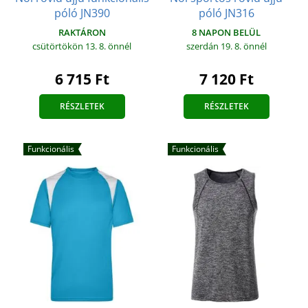
póló JN390
póló JN316
RAKTÁRON
8 NAPON BELÜL
csütörtökön 13. 8.
önnél
szerdán 19. 8.
önnél
6 715 Ft
7 120 Ft
RÉSZLETEK
RÉSZLETEK
Funkcionális
Funkcionális