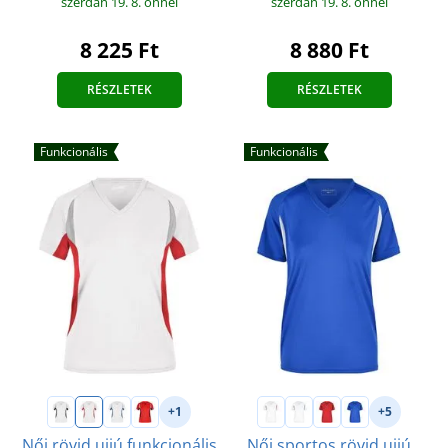
szerdán 19. 8.
önnél
szerdán 19. 8.
önnél
8 225 Ft
8 880 Ft
RÉSZLETEK
RÉSZLETEK
Funkcionális
Funkcionális
+1
+5
Női rövid ujjú funkcionális
Női sportos rövid ujjú