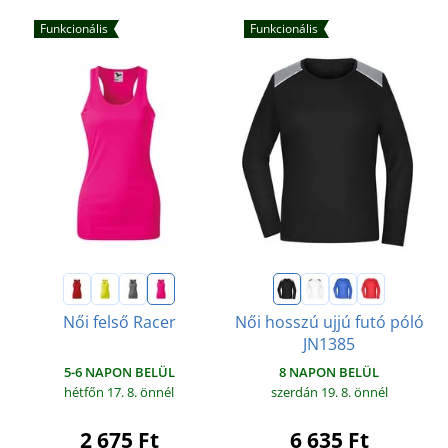
Funkcionális
Funkcionális
Női felső Racer
Női hosszú ujjú futó póló
JN1385
5-6 NAPON BELÜL
8 NAPON BELÜL
hétfőn 17. 8.
önnél
szerdán 19. 8.
önnél
2 675 Ft
6 635 Ft