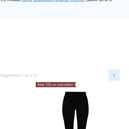
Megjelenítve 1-22 a 22
1
Akár 5XL-es méretben