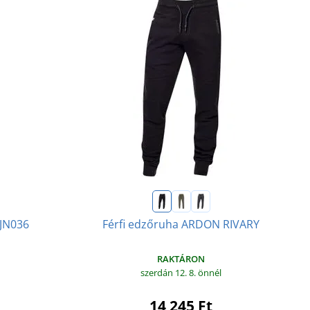
 JN036
Férfi edzőruha ARDON RIVARY
RAKTÁRON
szerdán 12. 8.
önnél
14 245 Ft