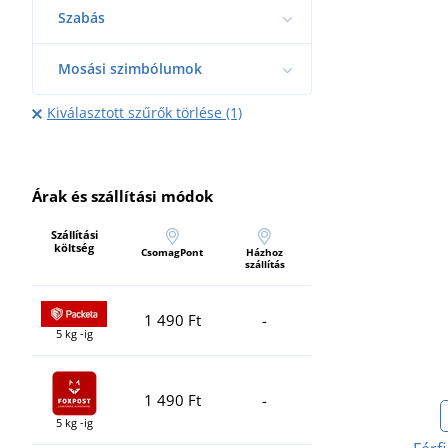
Szabás
Mosási szimbólumok
Kiválasztott szűrők törlése (1)
Árak és szállítási módok
Szállítási
költség
CsomagPont
Házhoz
szállítás
1 490 Ft
-
5 kg -ig
1 490 Ft
-
5 kg -ig