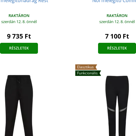
i melegítőnadrág Rest
Női melegítő Comf
RAKTÁRON
RAKTÁRON
szerdán 12. 8.
önnél
szerdán 12. 8.
önnél
9 735 Ft
7 100 Ft
RÉSZLETEK
RÉSZLETEK
Elasztikus
Funkcionális