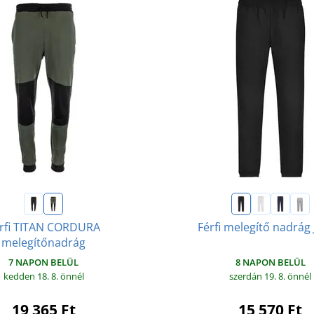
rfi TITAN CORDURA
Férfi melegítő nadrág
melegítőnadrág
8 NAPON BELÜL
7 NAPON BELÜL
szerdán 19. 8.
önnél
kedden 18. 8.
önnél
15 570 Ft
19 365 Ft