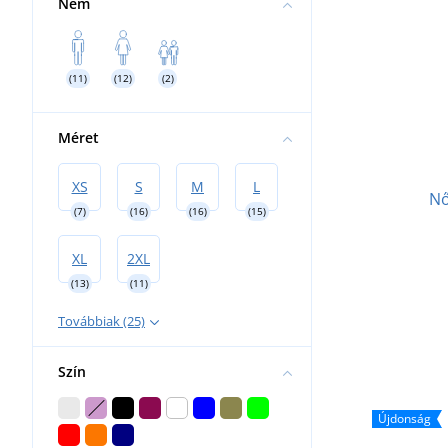
Nem
(11)
(12)
(2)
Méret
XS
S
M
L
Nő
(7)
(16)
(16)
(15)
XL
2XL
(13)
(11)
Továbbiak (25)
Szín
Újdonság