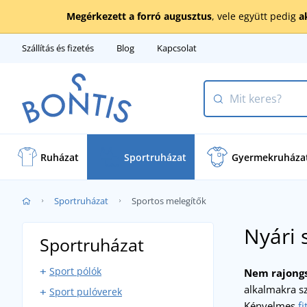
Megérkezett a forró augusztus
, vele együtt pedig
a
Szállítás és fizetés
Blog
Kapcsolat
Ruházat
Sportruházat
Gyermekruháza
Sportruházat
Sportos melegítők
Nyári 
Sportruházat
Sport pólók
Nem rajongs
alkalmakra s
Sport pulóverek
Sport atléták
Kényelmes
f