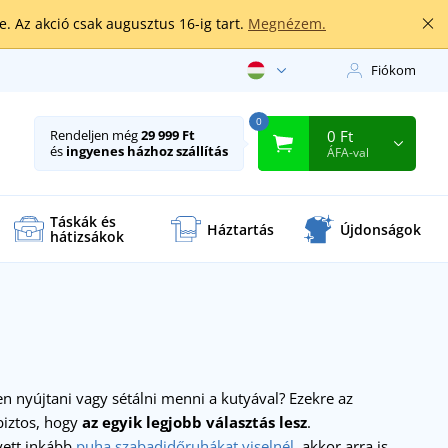
. Az akció csak augusztus 16-ig tart.
Megnézem.
Fiókom
0
0 Ft
Rendeljen még
29 999 Ft
és
ingyenes házhoz szállítás
ÁFA-val
Táskák és
Háztartás
Újdonságok
hátizsákok
 nyújtani vagy sétálni menni a kutyával? Ezekre az
biztos, hogy
az egyik legjobb választás lesz
.
yett inkább
puha szabadidőruhákat viselnél,
akkor arra is