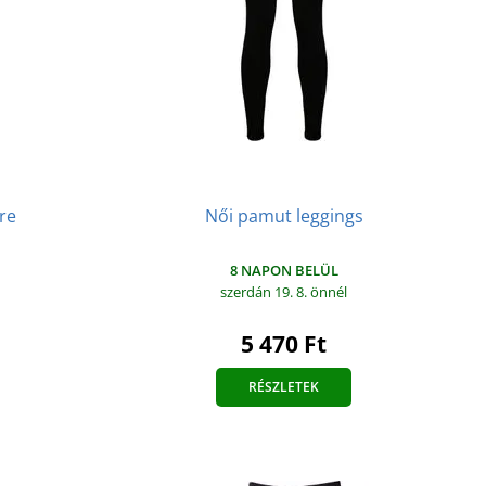
Női pamut leggings
re
8 NAPON BELÜL
szerdán 19. 8.
önnél
5 470 Ft
RÉSZLETEK