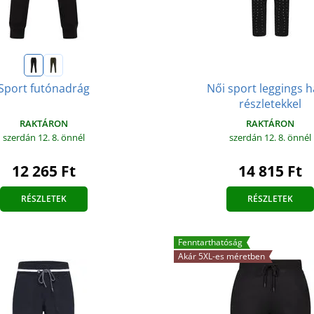
Női sport leggings h
Sport futónadrág
részletekkel
RAKTÁRON
RAKTÁRON
szerdán 12. 8.
önnél
szerdán 12. 8.
önnél
12 265 Ft
14 815 Ft
RÉSZLETEK
RÉSZLETEK
Fenntarthatóság
Akár 5XL-es méretben