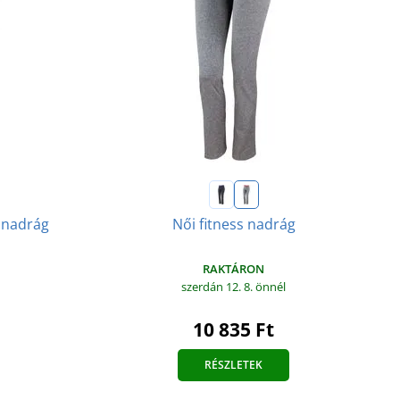
őnadrág
Női fitness nadrág
RAKTÁRON
szerdán 12. 8.
önnél
10 835 Ft
RÉSZLETEK