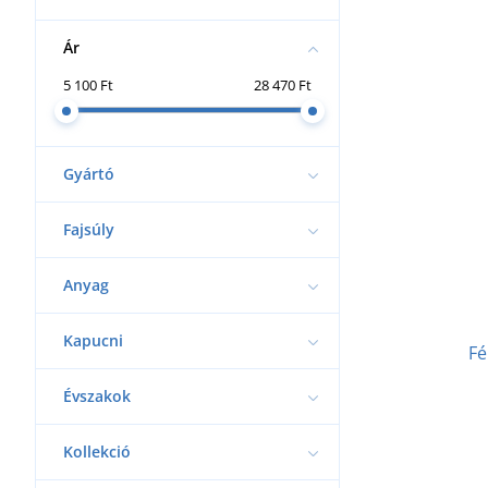
Ár
5 100 Ft
28 470 Ft
Gyártó
Fajsúly
Anyag
Kapucni
Fé
Évszakok
Kollekció