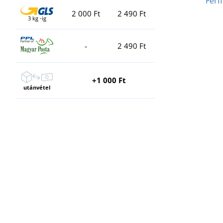
Férf
2 000 Ft
2 490 Ft
3 kg -ig
-
2 490 Ft
+1 000 Ft
utánvétel