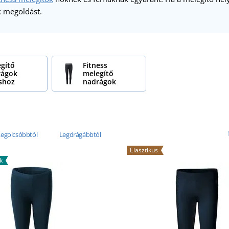
k megoldást.
gítő
Fitness
rágok
melegítő
shoz
nadrágok
Legolcsóbbtól
Legdrágábbtól
Elasztikus
k