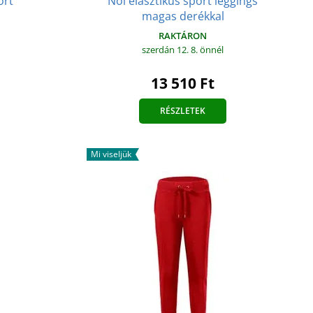
ort
Női elasztikus sport leggings
magas derékkal
RAKTÁRON
szerdán 12. 8.
önnél
13 510 Ft
RÉSZLETEK
Mi viseljük