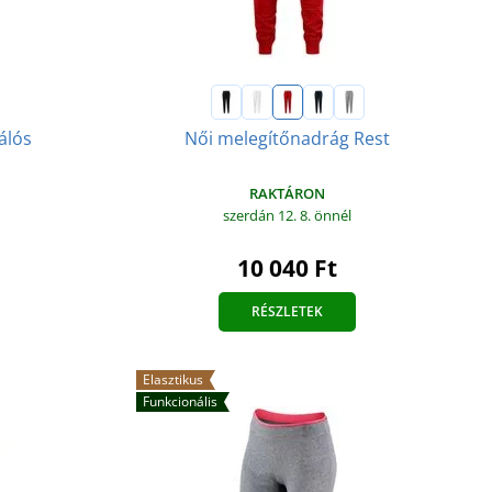
álós
Női melegítőnadrág Rest
RAKTÁRON
szerdán 12. 8.
önnél
10 040 Ft
RÉSZLETEK
Elasztikus
Funkcionális