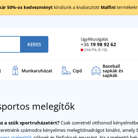
kár 50%-os kedvezményt
kínálunk a kiválasztott
Malfini
termékekre
Ügyfélszolgálat
+36
19 98 92 62
KERES
(Hé-Pé, 8-16)
Baseball
t
Munkaruházat
Cipő
sapkák és
sapkák
sportos melegítők
z a szűk sportruházatért?
Csak szeretnél otthonod kényelmében
zeretnénk számodra kényelmes melegítőnadrágot kínálni, amely 
itness melegítők
nőknek és férfiaknak egyaránt. Ha a melegítő hel