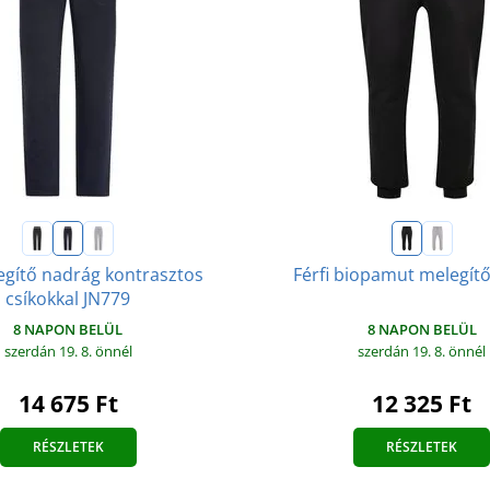
egítő nadrág kontrasztos
Férfi biopamut melegít
csíkokkal JN779
8 NAPON BELÜL
8 NAPON BELÜL
szerdán 19. 8.
önnél
szerdán 19. 8.
önnél
12 325 Ft
14 675 Ft
RÉSZLETEK
RÉSZLETEK