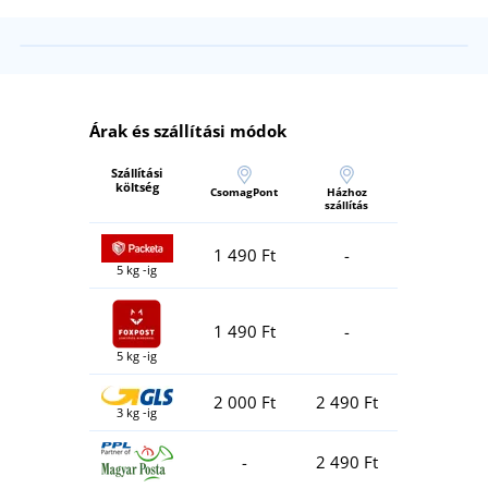
Árak és szállítási módok
Szállítási
költség
CsomagPont
Házhoz
szállítás
1 490 Ft
-
5 kg -ig
1 490 Ft
-
5 kg -ig
2 000 Ft
2 490 Ft
3 kg -ig
-
2 490 Ft