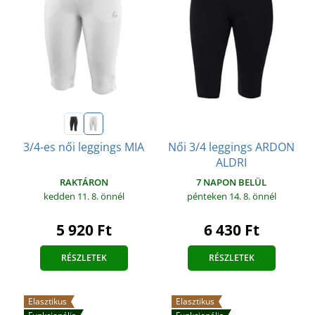
Női 3/4 leggings ARDON
3/4-es női leggings MIA
ALDRI
RAKTÁRON
7 NAPON BELÜL
kedden 11. 8.
önnél
pénteken 14. 8.
önnél
5 920 Ft
6 430 Ft
RÉSZLETEK
RÉSZLETEK
Elasztikus
Elasztikus