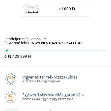
+1 000 Ft
utánvétel
Rendeljen még
29 999 Ft
és az öné lehet
INGYENES HÁZHOZ SZÁLLÍTÁS
0 Ft
/ 29 999 Ft
Ingyenes termék visszaküldés
a Packeta.hu segítségével
Egyszerű visszaküldés garanciája
online űrlap a gyors ügyintézéshez