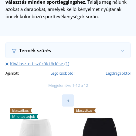
választás minden sportleggingshez.
Találja meg nálunk
azokat a darabokat, amelyek kellő kényelmet nyújtanak
önnek különböző sporttevékenységek során.
Termék szűrés
Kiválasztott szűrők törlése (1)
Ajánlott
Legolcsóbbtól
Legdrágábbtól
Megjelenítve 1-12 a 12
1
Elasztikus
Elasztikus
Mi öltöztetjük