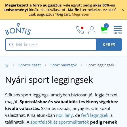
Megérkezett a forró augusztus
, vele együtt pedig
akár 50%-os
kedvezményt
kínálunk a kiválasztott
Malfini
termékekre. Az akció
csak augusztus 16-ig tart.
Megnézem.
0
MENU
KERES
Sportruházat
Sport nadrágok
Sport leggingsek
Nyári sport leggingsek
Stílusos sport leggings, amelyben biztosan jól fogja érezni
magát.
Sportoláshoz és szabadidős tevékenységekhez
kiváló választás.
Számos szabás, anyag és szín közül
választhat. Kínálatunkban
női
,
lány
, de
férfi legingsek
is
találhatók. A
sportfelsők és sportmelltartók
pedig remek