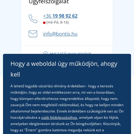
Ügyfélszolgálat
Általános adatvédelmi irányelvek
márkát, amelynek története 1976-ig nyúlik vissza
Hogyan vészeljük át a forró nyári napokat
+36
19 98 92 62
kényelmesen és biztonságosan
(Hé-Pé, 8-16)
A nyári kaland a csomagolással kezdődik - készüljön
info@bontis.hu
fel a gondtalan nyaralásra
Tippek friss outfitekhez a gondtalan nyárért
Hol talál meg minket
A kedvenc City póló főszerepben: outfitek minden
Hogy a weboldal úgy működjön, ahogy
alkalomra!
kell
A lehető legjobb vásárlási élmény érdekében - hogy a keresés
működjön, hogy az oldal emlékezzen arra, mi van a kosarában,
hogy könnyen ellenőrizhesse megrendelése állapotát, hogy nem
zavarjuk Önt nem megfelelő reklámokkal, és hogy ne kelljen minden
alkalommal bejelentkeznie. Ennek érdekében szükségünk van az Ön
hozzájárulására a
sütik feldolgozásához
, amelyek olyan kis fájlok,
amelyeket ideiglenesen tárolunk az Ön böngészőjében. Köszönjük,
hogy az "Értem" gombra kattintva megadja nekünk ezt a