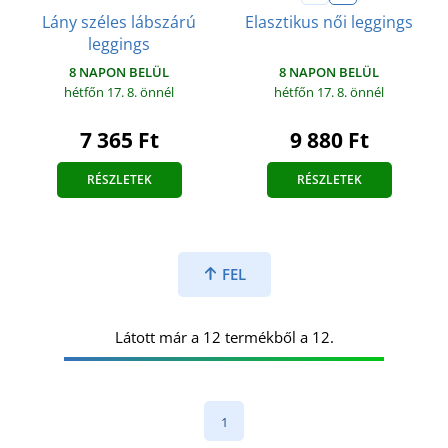
Lány széles lábszárú
Elasztikus női leggings
leggings
8 NAPON BELÜL
8 NAPON BELÜL
hétfőn 17. 8.
önnél
hétfőn 17. 8.
önnél
7 365 Ft
9 880 Ft
RÉSZLETEK
RÉSZLETEK
FEL
Látott már a 12 termékből a 12.
1