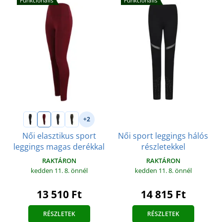
Funkcionális
Funkcionális
+2
Női sport leggings hálós
Női elasztikus sport
részletekkel
leggings magas derékkal
RAKTÁRON
RAKTÁRON
kedden 11. 8.
önnél
kedden 11. 8.
önnél
14 815 Ft
13 510 Ft
RÉSZLETEK
RÉSZLETEK