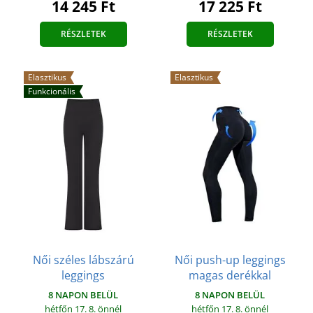
14 245 Ft
17 225 Ft
RÉSZLETEK
RÉSZLETEK
Elasztikus
Elasztikus
Funkcionális
Női széles lábszárú
Női push-up leggings
leggings
magas derékkal
8 NAPON BELÜL
8 NAPON BELÜL
hétfőn 17. 8.
önnél
hétfőn 17. 8.
önnél