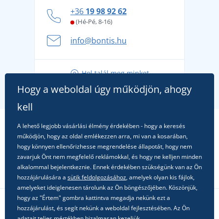
Hogyan vészeljük át a forró nyári napokat
+36
19 98 92 62
kényelmesen és biztonságosan
(Hé-Pé, 8-16)
A nyári kaland a csomagolással kezdődik - készüljön
info@bontis.hu
fel a gondtalan nyaralásra
Tippek friss outfitekhez a gondtalan nyárért
Hol talál meg minket
A kedvenc City póló főszerepben: outfitek minden
Hogy a weboldal úgy működjön, ahogy
alkalomra!
kell
A lehető legjobb vásárlási élmény érdekében - hogy a keresés
működjön, hogy az oldal emlékezzen arra, mi van a kosarában,
hogy könnyen ellenőrizhesse megrendelése állapotát, hogy nem
zavarjuk Önt nem megfelelő reklámokkal, és hogy ne kelljen minden
alkalommal bejelentkeznie. Ennek érdekében szükségünk van az Ön
hozzájárulására a
sütik feldolgozásához
, amelyek olyan kis fájlok,
amelyeket ideiglenesen tárolunk az Ön böngészőjében. Köszönjük,
hogy az "Értem" gombra kattintva megadja nekünk ezt a
hozzájárulást, és segít nekünk a weboldal fejlesztésében. Az Ön
Kövessen minket a közösségi hálózatokon
adatait teljes mértékben bizalmasan kezeljük.