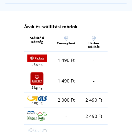
Árak és szállítási módok
Szállítási
költség
CsomagPont
Házhoz
szállítás
1 490 Ft
-
5 kg -ig
1 490 Ft
-
5 kg -ig
2 000 Ft
2 490 Ft
3 kg -ig
-
2 490 Ft