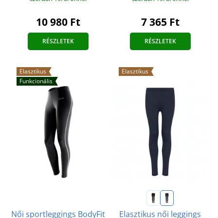
10 980 Ft
7 365 Ft
RÉSZLETEK
RÉSZLETEK
Elasztikus
Elasztikus
Funkcionális
Női sportleggings BodyFit
Elasztikus női leggings