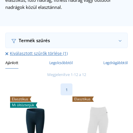
elasztikus, futó nadrág, fitness nadrág vagy outdoor
nadrágok közül elasztánnal.
Termék szűrés
Kiválasztott szűrők törlése (1)
Ajánlott
Legolcsóbbtól
Legdrágábbtól
Megjelenítve 1-12 a 12
1
Elasztikus
Elasztikus
Mi öltöztetjük