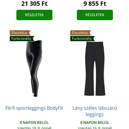
21 305 Ft
9 855 Ft
RÉSZLETEK
RÉSZLETEK
Elasztikus
Elasztikus
Funkcionális
Funkcionális
Férfi sportleggings BodyFit
Lány széles lábszárú
leggings
8 NAPON BELÜL
8 NAPON BELÜL
szerdán 19. 8.
önnél
szerdán 19. 8.
önnél