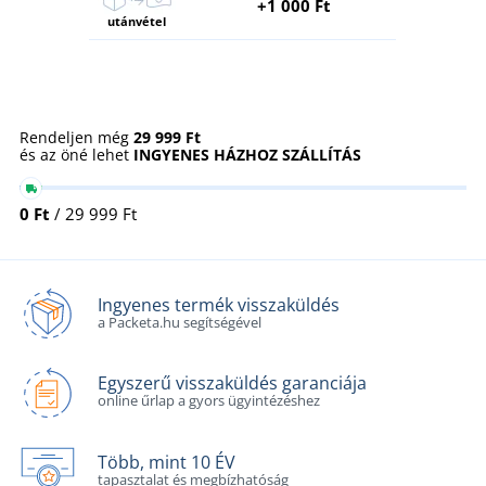
+1 000 Ft
utánvétel
Rendeljen még
29 999 Ft
és az öné lehet
INGYENES HÁZHOZ SZÁLLÍTÁS
0 Ft
/ 29 999 Ft
Ingyenes termék visszaküldés
a Packeta.hu segítségével
Egyszerű visszaküldés garanciája
online űrlap a gyors ügyintézéshez
Több, mint 10 ÉV
tapasztalat és megbízhatóság