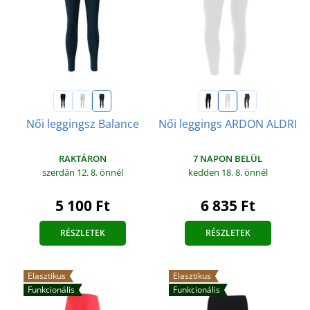
Női leggingsz Balance
Női leggings ARDON ALDRI
RAKTÁRON
7 NAPON BELÜL
szerdán 12. 8.
önnél
kedden 18. 8.
önnél
5 100 Ft
6 835 Ft
RÉSZLETEK
RÉSZLETEK
Elasztikus
Elasztikus
Funkcionális
Funkcionális