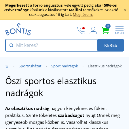
Megérkezett a forró augusztus
, vele együtt pedig
akár 50%-os
kedvezményt
kínálunk a kiválasztott
Malfini
termékekre. Az akció
csak augusztus 16-ig tart.
Megnézem.
0
MENU
KERES
Sportruházat
Sport nadrágok
Elasztikus nadrágok
Őszi sportos elasztikus
nadrágok
Az elasztikus nadrág
nagyon kényelmes és főként
praktikus. Szinte tökéletes
szabadságot
nyújt Önnek még
igényesebb mozgás közben is. Vásárolhat klasszikus