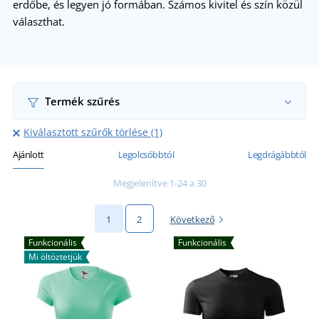
erdőbe, és legyen jó formában. Számos kivitel és szín közül
választhat.
Termék szűrés
Kiválasztott szűrők törlése (1)
Ajánlott
Legolcsóbbtól
Legdrágábbtól
Megjelenítve 1-24 a 30
1
2
Következő
Funkcionális
Funkcionális
Mi öltöztetjük