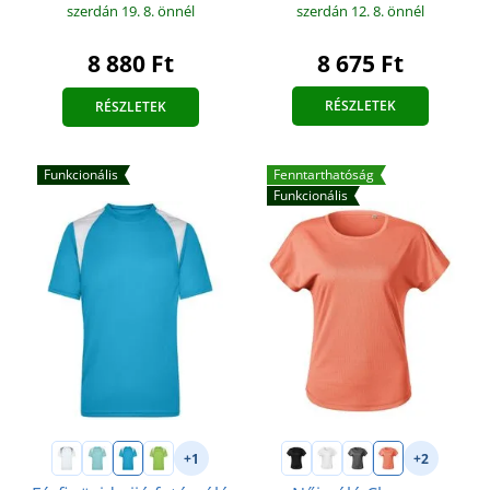
szerdán 12. 8.
önnél
szerdán 19. 8.
önnél
8 675 Ft
8 880 Ft
RÉSZLETEK
RÉSZLETEK
Funkcionális
Fenntarthatóság
Funkcionális
+1
+2