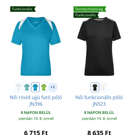
Funkcionális
Fenntarthatóság
Funkcionális
+1
Női rövid ujjú futó póló
Női funkcionális póló
JN396
JN523
8 NAPON BELÜL
8 NAPON BELÜL
szerdán 19. 8.
önnél
szerdán 19. 8.
önnél
6 715 Ft
8 635 Ft