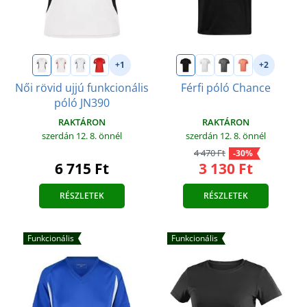
+1
+2
Női rövid ujjú funkcionális
Férfi póló Chance
póló JN390
RAKTÁRON
RAKTÁRON
szerdán 12. 8.
önnél
szerdán 12. 8.
önnél
4 470 Ft
-30%
3 130 Ft
6 715 Ft
RÉSZLETEK
RÉSZLETEK
Funkcionális
Funkcionális