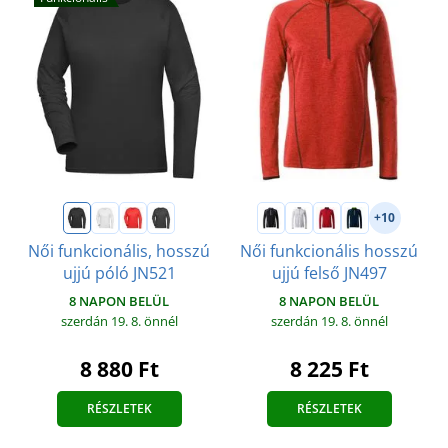
+10
Női funkcionális, hosszú
Női funkcionális hosszú
ujjú póló JN521
ujjú felső JN497
8 NAPON BELÜL
8 NAPON BELÜL
szerdán 19. 8.
önnél
szerdán 19. 8.
önnél
8 880 Ft
8 225 Ft
RÉSZLETEK
RÉSZLETEK