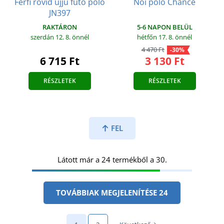
Férfi rövid ujjú futó póló
Női póló Chance
JN397
5-6 NAPON BELÜL
RAKTÁRON
hétfőn 17. 8.
önnél
szerdán 12. 8.
önnél
4 470 Ft
-30%
3 130 Ft
6 715 Ft
RÉSZLETEK
RÉSZLETEK
FEL
Látott már a 24 termékből a 30.
TOVÁBBIAK MEGJELENÍTÉSE 24