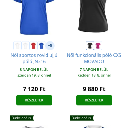
+5
Női sportos rövid ujjú
Női funkcionális póló CXS
póló JN316
MOVADO
8 NAPON BELÜL
7 NAPON BELÜL
szerdán 19. 8.
önnél
kedden 18. 8.
önnél
7 120 Ft
9 880 Ft
RÉSZLETEK
RÉSZLETEK
Funkcionális
Funkcionális