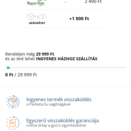
-
2 490 Ft
+1 000 Ft
utánvétel
Rendeljen még
29 999 Ft
és az öné lehet
INGYENES HÁZHOZ SZÁLLÍTÁS
0 Ft
/ 29 999 Ft
Ingyenes termék visszaküldés
a Packeta.hu segítségével
Egyszerű visszaküldés garanciája
online űrlap a gyors ügyintézéshez