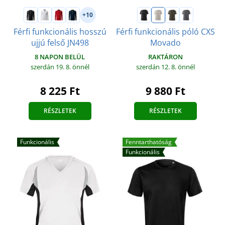
+10
Férfi funkcionális hosszú
Férfi funkcionális póló CXS
ujjú felső JN498
Movado
8 NAPON BELÜL
RAKTÁRON
szerdán 19. 8.
önnél
szerdán 12. 8.
önnél
8 225 Ft
9 880 Ft
RÉSZLETEK
RÉSZLETEK
Funkcionális
Fenntarthatóság
Funkcionális