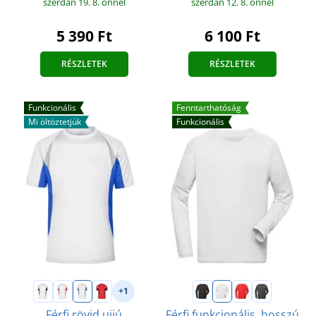
szerdán 19. 8.
önnél
szerdán 12. 8.
önnél
5 390 Ft
6 100 Ft
RÉSZLETEK
RÉSZLETEK
Funkcionális
Fenntarthatóság
Mi öltöztetjük
Funkcionális
+1
Férfi rövid ujjú
Férfi funkcionális, hosszú