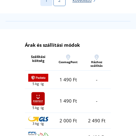
1
2
Következő
Árak és szállítási módok
Szállítási
költség
CsomagPont
Házhoz
szállítás
1 490 Ft
-
5 kg -ig
1 490 Ft
-
5 kg -ig
2 000 Ft
2 490 Ft
3 kg -ig