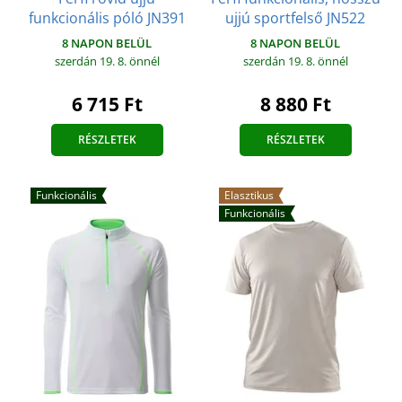
funkcionális póló JN391
ujjú sportfelső JN522
8 NAPON BELÜL
8 NAPON BELÜL
szerdán 19. 8.
önnél
szerdán 19. 8.
önnél
6 715 Ft
8 880 Ft
RÉSZLETEK
RÉSZLETEK
Funkcionális
Elasztikus
Funkcionális