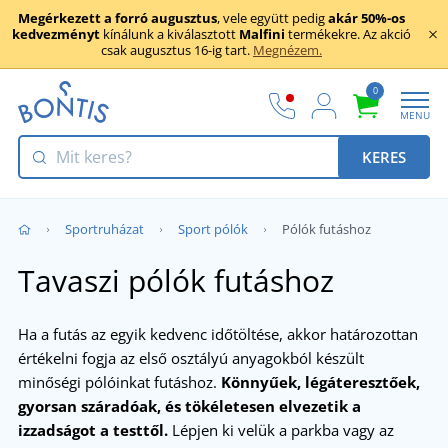
Megérkezett a forró augusztus
, vele együtt pedig
akár 50%-os
kedvezményt
kínálunk a kiválasztott
Malfini
termékekre. Az akció
csak augusztus 16-ig tart.
Megnézem.
0
MENU
KERES
Sportruházat
Sport pólók
Pólók futáshoz
Tavaszi pólók futáshoz
Ha a futás az egyik kedvenc időtöltése, akkor határozottan
értékelni fogja az első osztályú anyagokból készült
minőségi pólóinkat futáshoz.
Könnyűek, légáteresztőek,
gyorsan száradóak, és tökéletesen elvezetik a
izzadságot a testtől.
Lépjen ki velük a parkba vagy az