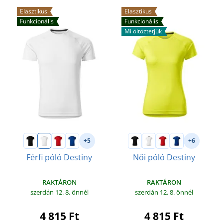
Elasztikus
Elasztikus
Funkcionális
Funkcionális
Mi öltöztetjük
+5
+6
Férfi póló Destiny
Női póló Destiny
RAKTÁRON
RAKTÁRON
szerdán 12. 8.
önnél
szerdán 12. 8.
önnél
4 815 Ft
4 815 Ft