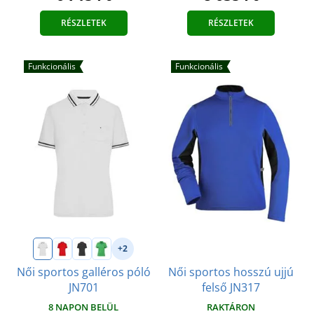
RÉSZLETEK
RÉSZLETEK
Funkcionális
Funkcionális
+2
Női sportos hosszú ujjú
Női sportos galléros póló
felső JN317
JN701
RAKTÁRON
8 NAPON BELÜL