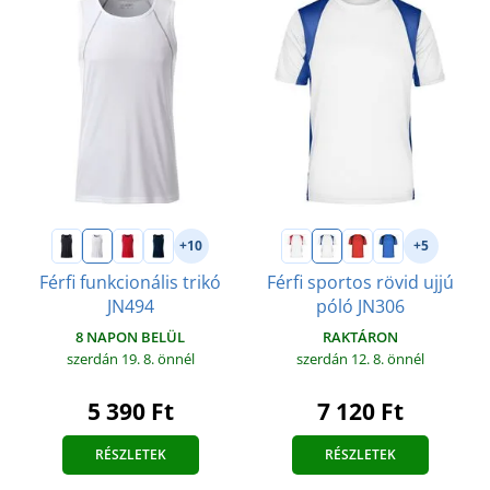
+10
+5
Férfi funkcionális trikó
Férfi sportos rövid ujjú
JN494
póló JN306
8 NAPON BELÜL
RAKTÁRON
szerdán 19. 8.
önnél
szerdán 12. 8.
önnél
5 390 Ft
7 120 Ft
RÉSZLETEK
RÉSZLETEK