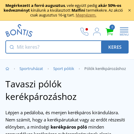
Megérkezett a forró augusztus
, vele együtt pedig
akár 50%-os
kedvezményt
kínálunk a kiválasztott
Malfini
termékekre. Az akció
csak augusztus 16-ig tart.
Megnézem.
0
MENU
KERES
Sportruházat
Sport pólók
Pólók kerékpározáshoz
Tavaszi pólók
kerékpározáshoz
Lépjen a pedáloba, és menjen kerékpáros kirándulásra.
Nem számít, hogy a kerékpárutakat vagy az erdőt részesíti
előnyben, a minőségi
kerékpáros póló
minden