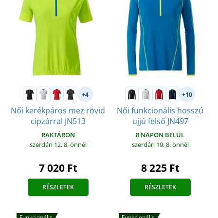
+4
+10
Női kerékpáros mez rövid
Női funkcionális hosszú
cipzárral JN513
ujjú felső JN497
RAKTÁRON
8 NAPON BELÜL
szerdán 12. 8.
önnél
szerdán 19. 8.
önnél
7 020 Ft
8 225 Ft
RÉSZLETEK
RÉSZLETEK
Funkcionális
Funkcionális