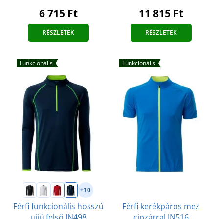
6 715 Ft
11 815 Ft
RÉSZLETEK
RÉSZLETEK
Funkcionális
Funkcionális
+10
Férfi kerékpáros mez
Férfi funkcionális hosszú
cipzárral JN516
ujjú felső JN498