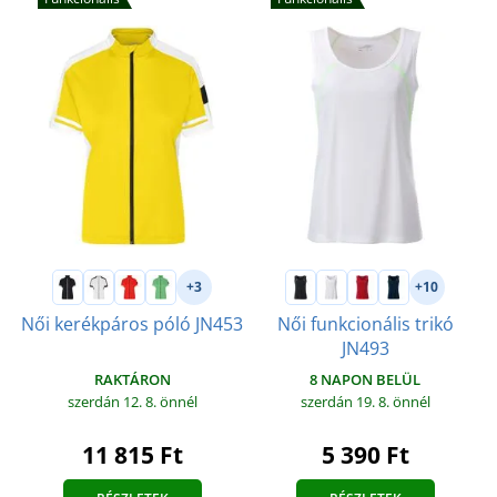
+3
+10
Női kerékpáros póló JN453
Női funkcionális trikó
JN493
RAKTÁRON
8 NAPON BELÜL
szerdán 12. 8.
önnél
szerdán 19. 8.
önnél
11 815 Ft
5 390 Ft