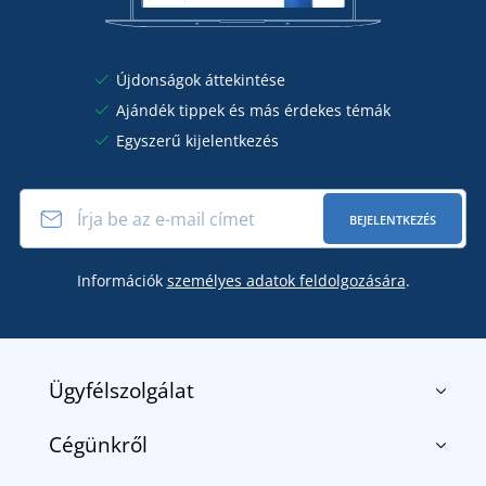
Újdonságok áttekintése
Ajándék tippek és más érdekes témák
Egyszerű kijelentkezés
BEJELENTKEZÉS
Információk
személyes adatok feldolgozására
.
Ügyfélszolgálat
Cégünkről
Kapcsolat
Általános szerződési feltételek