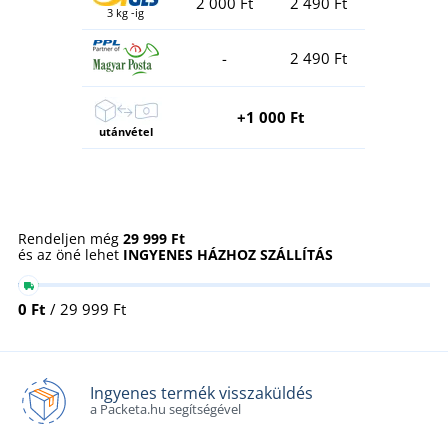
2 000 Ft
2 490 Ft
3 kg -ig
-
2 490 Ft
+1 000 Ft
utánvétel
Rendeljen még
29 999 Ft
és az öné lehet
INGYENES HÁZHOZ SZÁLLÍTÁS
0 Ft
/ 29 999 Ft
Ingyenes termék visszaküldés
a Packeta.hu segítségével