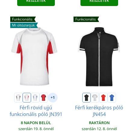
RÉSZLETEK
RÉSZLETEK
Funkcionális
Funkcionális
Mi öltöztetjük
+1
Férfi rövid ujjú
Férfi kerékpáros póló
funkcionális póló JN391
JN454
8 NAPON BELÜL
RAKTÁRON
szerdán 19. 8.
önnél
szerdán 12. 8.
önnél