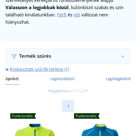
szenvedélyes kerékpáros ruhásszekrényének alapja.
Válasszon a legjobbak közül
, különböző szabás és szín
található kínálatunkban.
Férfi
és
női
változat nem
hiányozhat.
Termék szűrés
Kiválasztott szűrők törlése (1)
Ajánlott
Legolcsóbbtól
Legdrágábbtól
Megjelenítve 1-11 a 11
1
Funkcionális
Funkcionális