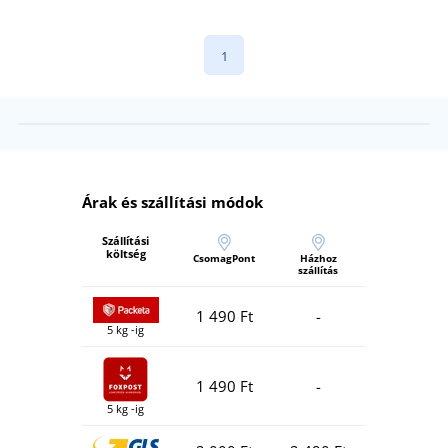
1
Árak és szállítási módok
Szállítási
költség
CsomagPont
Házhoz
szállítás
1 490 Ft
-
5 kg -ig
1 490 Ft
-
5 kg -ig