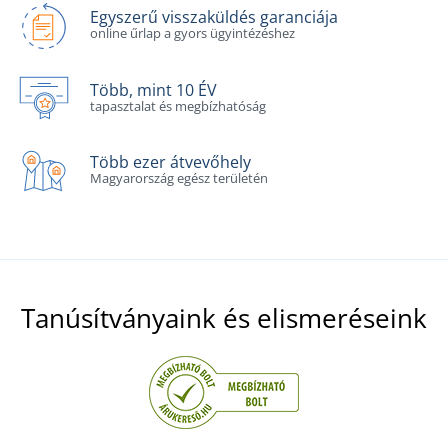
Egyszerű visszaküldés garanciája
online űrlap a gyors ügyintézéshez
Több, mint 10 ÉV
tapasztalat és megbízhatóság
Több ezer átvevőhely
Magyarország egész területén
Tanúsítványaink és elismeréseink