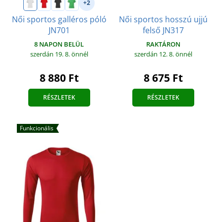
+2
Női sportos hosszú ujjú
Női sportos galléros póló
felső JN317
JN701
RAKTÁRON
8 NAPON BELÜL
szerdán 12. 8.
önnél
szerdán 19. 8.
önnél
8 675 Ft
8 880 Ft
RÉSZLETEK
RÉSZLETEK
Funkcionális