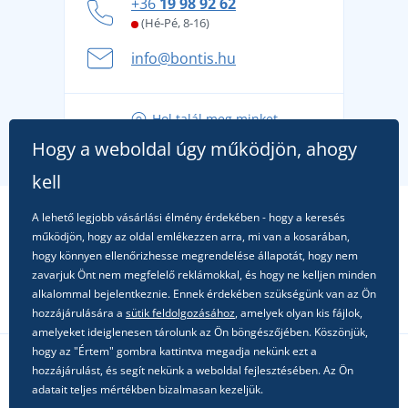
+36
19 98 92 62
kényelmesen és biztonságosan
(Hé-Pé, 8-16)
A nyári kaland a csomagolással kezdődik - készüljön
info@bontis.hu
fel a gondtalan nyaralásra
Tippek friss outfitekhez a gondtalan nyárért
Hol talál meg minket
A kedvenc City póló főszerepben: outfitek minden
Hogy a weboldal úgy működjön, ahogy
alkalomra!
kell
A lehető legjobb vásárlási élmény érdekében - hogy a keresés
működjön, hogy az oldal emlékezzen arra, mi van a kosarában,
hogy könnyen ellenőrizhesse megrendelése állapotát, hogy nem
zavarjuk Önt nem megfelelő reklámokkal, és hogy ne kelljen minden
alkalommal bejelentkeznie. Ennek érdekében szükségünk van az Ön
hozzájárulására a
sütik feldolgozásához
, amelyek olyan kis fájlok,
amelyeket ideiglenesen tárolunk az Ön böngészőjében. Köszönjük,
hogy az "Értem" gombra kattintva megadja nekünk ezt a
hozzájárulást, és segít nekünk a weboldal fejlesztésében. Az Ön
Kövessen minket a közösségi hálózatokon
adatait teljes mértékben bizalmasan kezeljük.