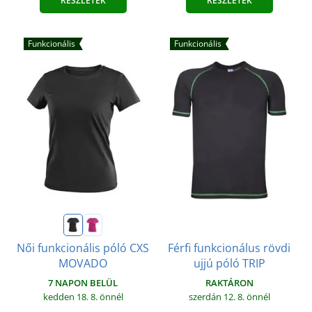
RÉSZLETEK
RÉSZLETEK
Funkcionális
Funkcionális
Férfi funkcionálus rövdi
Női funkcionális póló CXS
ujjú póló TRIP
MOVADO
RAKTÁRON
7 NAPON BELÜL
szerdán 12. 8.
önnél
kedden 18. 8.
önnél