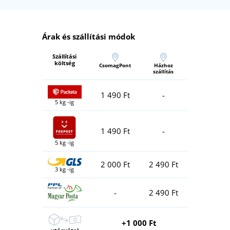
Árak és szállítási módok
Szállítási
költség
CsomagPont
Házhoz
szállítás
1 490 Ft
-
5 kg -ig
1 490 Ft
-
5 kg -ig
2 000 Ft
2 490 Ft
3 kg -ig
-
2 490 Ft
+1 000 Ft