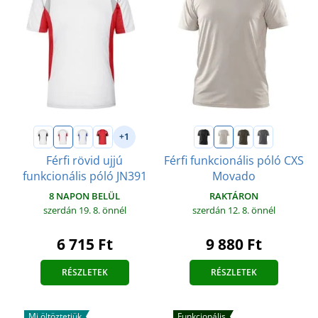
+1
Férfi rövid ujjú
Férfi funkcionális póló CXS
funkcionális póló JN391
Movado
8 NAPON BELÜL
RAKTÁRON
szerdán 19. 8.
önnél
szerdán 12. 8.
önnél
6 715 Ft
9 880 Ft
RÉSZLETEK
RÉSZLETEK
Mi öltöztetjük
Funkcionális