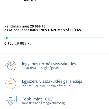
utánvétel
Rendeljen még
29 999 Ft
és az öné lehet
INGYENES HÁZHOZ SZÁLLÍTÁS
0 Ft
/ 29 999 Ft
Ingyenes termék visszaküldés
a Packeta.hu segítségével
Egyszerű visszaküldés garanciája
online űrlap a gyors ügyintézéshez
Több, mint 10 ÉV
tapasztalat és megbízhatóság