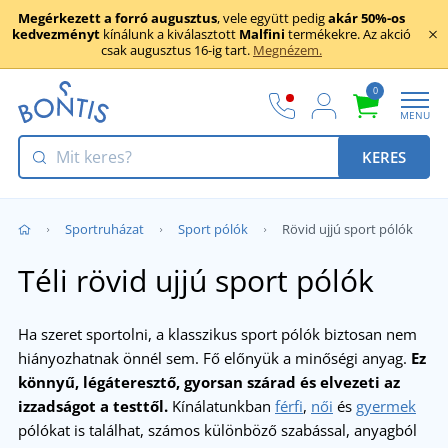
Megérkezett a forró augusztus
, vele együtt pedig
akár 50%-os
kedvezményt
kínálunk a kiválasztott
Malfini
termékekre. Az akció
csak augusztus 16-ig tart.
Megnézem.
0
MENU
KERES
Sportruházat
Sport pólók
Rövid ujjú sport pólók
Téli rövid ujjú sport pólók
Ha szeret sportolni, a klasszikus sport pólók biztosan nem
hiányozhatnak önnél sem. Fő előnyük a minőségi anyag.
Ez
könnyű, légáteresztő, gyorsan szárad és elvezeti az
izzadságot a testtől.
Kínálatunkban
férfi
,
női
és
gyermek
pólókat is találhat, számos különböző szabással, anyagból