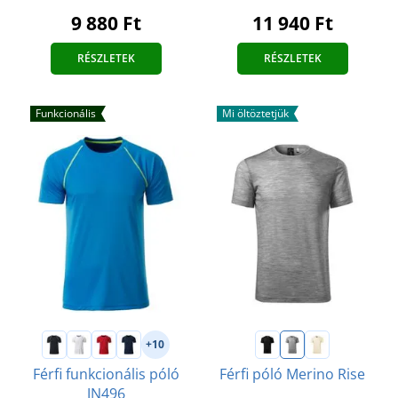
11 940 Ft
9 880 Ft
RÉSZLETEK
RÉSZLETEK
Funkcionális
Mi öltöztetjük
+10
Férfi funkcionális póló
Férfi póló Merino Rise
JN496