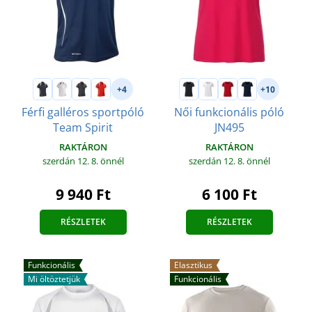
+4
+10
Férfi galléros sportpóló
Női funkcionális póló
Team Spirit
JN495
RAKTÁRON
RAKTÁRON
szerdán 12. 8.
önnél
szerdán 12. 8.
önnél
9 940 Ft
6 100 Ft
RÉSZLETEK
RÉSZLETEK
Funkcionális
Elasztikus
Mi öltöztetjük
Funkcionális