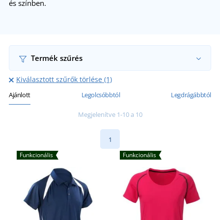
és színben.
Termék szűrés
Kiválasztott szűrők törlése (1)
Ajánlott
Legolcsóbbtól
Legdrágábbtól
Megjelenítve 1-10 a 10
1
Funkcionális
Funkcionális