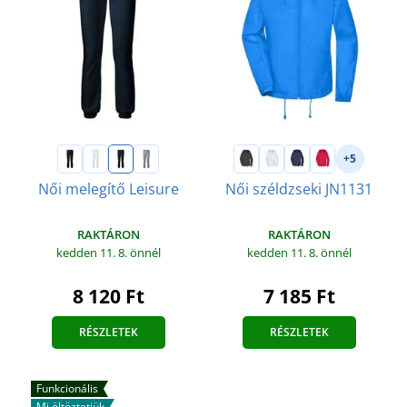
+5
Női melegítő Leisure
Női széldzseki JN1131
RAKTÁRON
RAKTÁRON
kedden 11. 8.
önnél
kedden 11. 8.
önnél
8 120 Ft
7 185 Ft
RÉSZLETEK
RÉSZLETEK
Funkcionális
Mi öltöztetjük