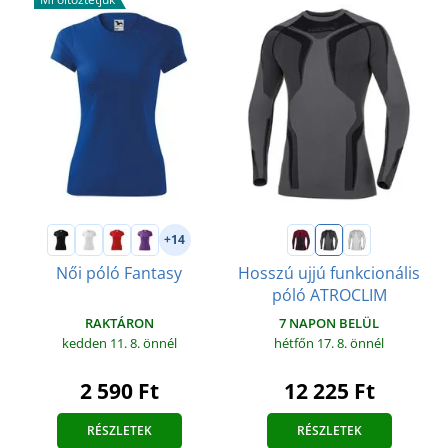
+14
Női póló Fantasy
Hosszú ujjú funkcionális
póló ATROCLIM
RAKTÁRON
7 NAPON BELÜL
kedden 11. 8.
önnél
hétfőn 17. 8.
önnél
2 590 Ft
12 225 Ft
RÉSZLETEK
RÉSZLETEK