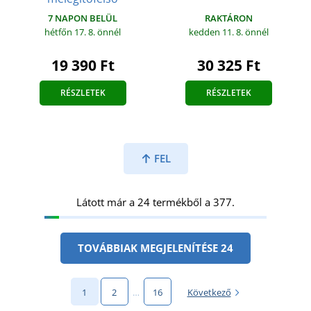
RAKTÁRON
7 NAPON BELÜL
kedden 11. 8.
önnél
hétfőn 17. 8.
önnél
30 325 Ft
19 390 Ft
RÉSZLETEK
RÉSZLETEK
FEL
Látott már a 24 termékből a 377.
TOVÁBBIAK MEGJELENÍTÉSE 24
1
2
…
16
Következő