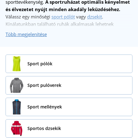
sporttevékenység.
A sportruházat optimális kényelmet
és élvezetet nyújt minden akadály leküzdéséhez.
Válassz egy minőségi
sport pólót
vagy
dzsekit
.
Kínálatunkban található ruhák alkalmasak lehetnek
különféle sportoláshoz, legyen az egy könnyed edzés vagy
Több megjelenítése
aktív erőnléti mozgás. A téli hónapokban egy minőségi
termo aláöltözet
és
sportkesztyű
is jól jöhet. A kerékpározás
kedvelői számára
kerékpáros ruházatot
is kínálunk. De
kínálatunkban találsz kedvező áru
sport nadrágot
vagy akár
Sport pólók
egy kényelmes
baseball sapkát futáshoz.
Sport pulóverek
Sport mellények
Sportos dzsekik