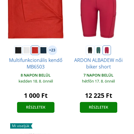
+23
Multifunkcionális kendő
ARDON ALBADEW női
MB6503
biker short
8 NAPON BELÜL
7 NAPON BELÜL
kedden 18. 8.
önnél
hétfőn 17. 8.
önnél
1 000 Ft
12 225 Ft
RÉSZLETEK
RÉSZLETEK
Mi viseljük