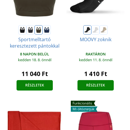
Sportmelltartó
MOOVY zoknik
keresztezett pántokkal
RAKTÁRON
8 NAPON BELÜL
kedden 11. 8.
önnél
kedden 18. 8.
önnél
1 410 Ft
11 040 Ft
RÉSZLETEK
RÉSZLETEK
Funkcionális
Mi öltöztetjük