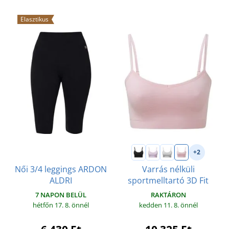
Elasztikus
+2
Női 3/4 leggings ARDON
Varrás nélküli
ALDRI
sportmelltartó 3D Fit
7 NAPON BELÜL
RAKTÁRON
hétfőn 17. 8.
önnél
kedden 11. 8.
önnél