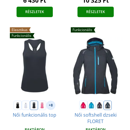
6 430 Ft
10 325 Ft
RÉSZLETEK
RÉSZLETEK
Elasztikus
Funkcionális
Funkcionális
+8
Női funkcionális top
Női softshell dzseki
FLORET
RAKTÁRON
RAKTÁRON