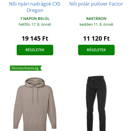
Női nyári nadrágok CXS
Női polár pulóver Factor
Oregon
RAKTÁRON
7 NAPON BELÜL
kedden 11. 8.
önnél
hétfőn 17. 8.
önnél
11 120 Ft
19 145 Ft
RÉSZLETEK
RÉSZLETEK
Fenntarthatóság