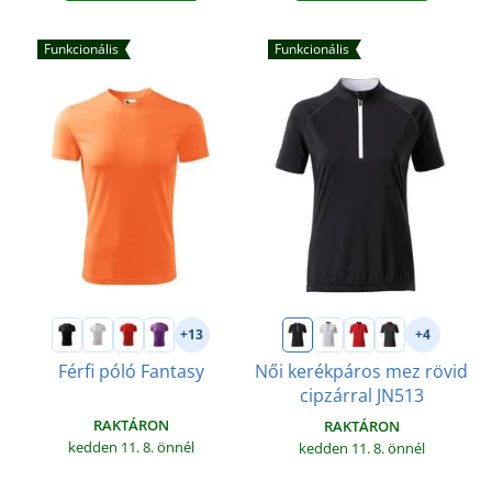
Funkcionális
Funkcionális
+13
+4
Férfi póló Fantasy
Női kerékpáros mez rövid
cipzárral JN513
RAKTÁRON
RAKTÁRON
kedden 11. 8.
önnél
kedden 11. 8.
önnél