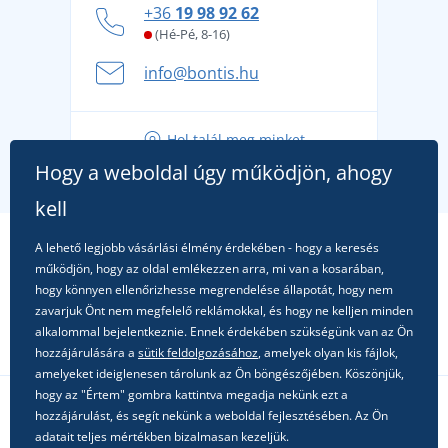
Hogyan vészeljük át a forró nyári napokat
+36
19 98 92 62
kényelmesen és biztonságosan
(Hé-Pé, 8-16)
A nyári kaland a csomagolással kezdődik - készüljön
info@bontis.hu
fel a gondtalan nyaralásra
Tippek friss outfitekhez a gondtalan nyárért
Hol talál meg minket
A kedvenc City póló főszerepben: outfitek minden
Hogy a weboldal úgy működjön, ahogy
alkalomra!
kell
A lehető legjobb vásárlási élmény érdekében - hogy a keresés
működjön, hogy az oldal emlékezzen arra, mi van a kosarában,
hogy könnyen ellenőrizhesse megrendelése állapotát, hogy nem
zavarjuk Önt nem megfelelő reklámokkal, és hogy ne kelljen minden
alkalommal bejelentkeznie. Ennek érdekében szükségünk van az Ön
hozzájárulására a
sütik feldolgozásához
, amelyek olyan kis fájlok,
amelyeket ideiglenesen tárolunk az Ön böngészőjében. Köszönjük,
hogy az "Értem" gombra kattintva megadja nekünk ezt a
hozzájárulást, és segít nekünk a weboldal fejlesztésében. Az Ön
Kövessen minket a közösségi hálózatokon
adatait teljes mértékben bizalmasan kezeljük.