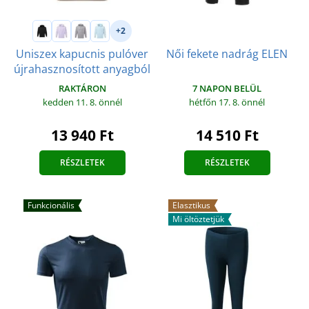
+2
Uniszex kapucnis pulóver
Női fekete nadrág ELEN
újrahasznosított anyagból
RAKTÁRON
7 NAPON BELÜL
kedden 11. 8.
önnél
hétfőn 17. 8.
önnél
13 940 Ft
14 510 Ft
RÉSZLETEK
RÉSZLETEK
Funkcionális
Elasztikus
Mi öltöztetjük