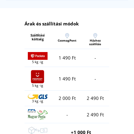
Árak és szállítási módok
Szállítási
költség
CsomagPont
Házhoz
szállítás
1 490 Ft
-
5 kg -ig
1 490 Ft
-
5 kg -ig
2 000 Ft
2 490 Ft
3 kg -ig
-
2 490 Ft
+1 000 Ft