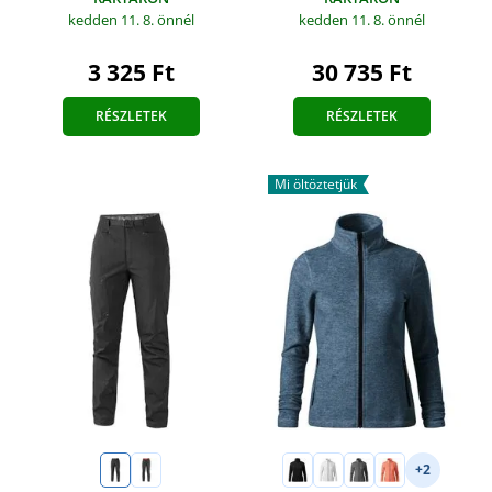
kedden 11. 8.
önnél
kedden 11. 8.
önnél
3 325 Ft
30 735 Ft
RÉSZLETEK
RÉSZLETEK
Mi öltöztetjük
+2