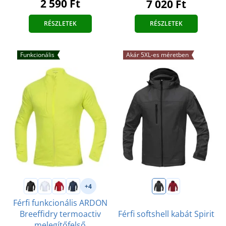
2 590 Ft
7 020 Ft
RÉSZLETEK
RÉSZLETEK
Funkcionális
Akár 5XL-es méretben
+4
Férfi funkcionális ARDON
Breeffidry termoactiv
Férfi softshell kabát Spirit
melegítőfelső