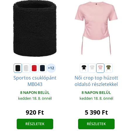
+12
Sportos csuklópánt
Női crop top húzott
MB043
oldalsó részletekkel
8 NAPON BELÜL
8 NAPON BELÜL
kedden 18. 8.
önnél
kedden 18. 8.
önnél
920 Ft
5 390 Ft
RÉSZLETEK
RÉSZLETEK