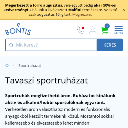
Megérkezett a forró augusztus
, vele együtt pedig
akár 50%-os
kedvezményt
kínálunk a kiválasztott
Malfini
termékekre. Az akció
csak augusztus 16-ig tart.
Megnézem.
0
MENU
KERES
Sportruházat
Tavaszi sportruházat
Sportruhák megfizethető áron. Ruházatot kínálunk
aktív és alkalmi/hobbi sportolóknak egyaránt.
Verhetetlen áron választhatsz modern és funkcionális
anyagokból készült termékeink közül. Mostantól sokkal
kellemesebb és élvezetesebb lehet minden