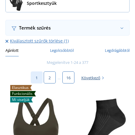
Sportkesztyűk
Termék szűrés
Kiválasztott szűrők törlése (1)
Ajánlott
Legolcsóbbtól
Legdrágábbtól
Megjelenítve 1-24 a 377
1
2
…
16
Következő
Elasztikus
Funkcionális
Mi viseljük