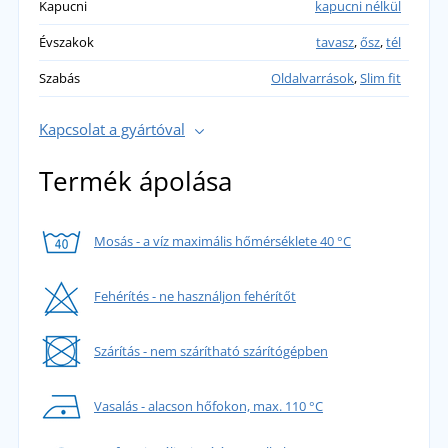
Kapucni
kapucni nélkül
Évszakok
tavasz
,
ősz
,
tél
Szabás
Oldalvarrások
,
Slim fit
Kapcsolat a gyártóval
Termék ápolása
Mosás - a víz maximális hőmérséklete 40 °C
Fehérítés - ne használjon fehérítőt
Szárítás - nem szárítható szárítógépben
Vasalás - alacson hőfokon, max. 110 °C