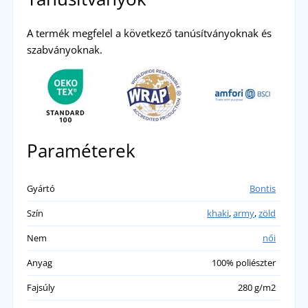
A termék megfelel a következő tanúsítványoknak és
szabványoknak.
Paraméterek
Gyártó
Bontis
Szín
khaki
,
army
,
zöld
Nem
női
Anyag
100% poliészter
Fajsúly
280 g/m2