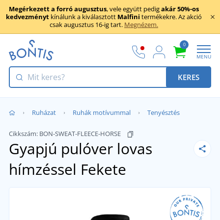
Megérkezett a forró augusztus
, vele együtt pedig
akár 50%-os
kedvezményt
kínálunk a kiválasztott
Malfini
termékekre. Az akció
csak augusztus 16-ig tart.
Megnézem.
0
MENU
KERES
Ruházat
Ruhák motívummal
Tenyésztés
Cikkszám:
BON-SWEAT-FLEECE-HORSE
Gyapjú pulóver lovas
hímzéssel
Fekete