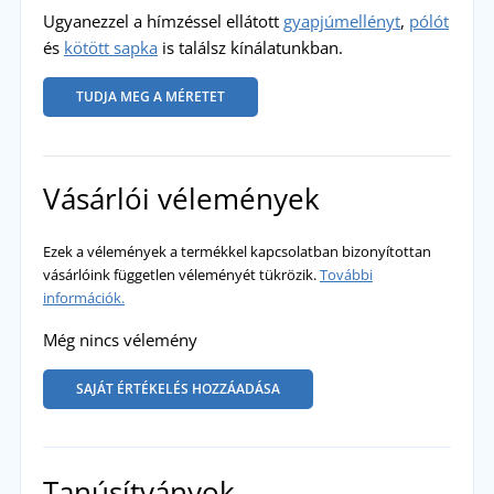
Ugyanezzel a hímzéssel ellátott
gyapjúmellényt
,
pólót
és
kötött sapka
is találsz kínálatunkban.
TUDJA MEG A MÉRETET
Vásárlói vélemények
Ezek a vélemények a termékkel kapcsolatban bizonyítottan
vásárlóink független véleményét tükrözik.
További
információk.
Még nincs vélemény
SAJÁT ÉRTÉKELÉS HOZZÁADÁSA
Tanúsítványok