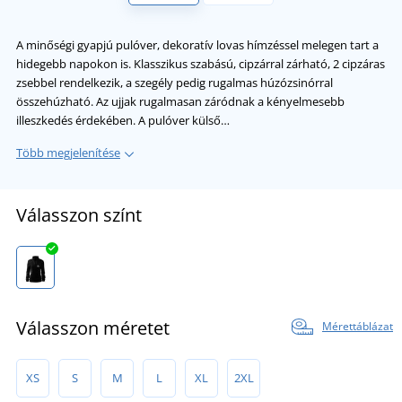
A minőségi gyapjú pulóver, dekoratív lovas hímzéssel melegen tart a
hidegebb napokon is. Klasszikus szabású, cipzárral zárható, 2 cipzáras
zsebbel rendelkezik, a szegély pedig rugalmas húzózsinórral
összehúzható. Az ujjak rugalmasan záródnak a kényelmesebb
illeszkedés érdekében. A pulóver külső…
Több megjelenítése
Válasszon színt
Válasszon méretet
Mérettáblázat
XS
S
M
L
XL
2XL