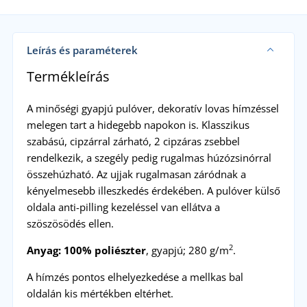
Leírás és paraméterek
Termékleírás
A minőségi gyapjú pulóver, dekoratív lovas hímzéssel
melegen tart a hidegebb napokon is. Klasszikus
szabású, cipzárral zárható, 2 cipzáras zsebbel
rendelkezik, a szegély pedig rugalmas húzózsinórral
összehúzható. Az ujjak rugalmasan záródnak a
kényelmesebb illeszkedés érdekében. A pulóver külső
oldala anti-pilling kezeléssel van ellátva a
szöszösödés ellen.
2
Anyag:
100% poliészter
, gyapjú; 280 g/m
.
A hímzés pontos elhelyezkedése a mellkas bal
oldalán kis mértékben eltérhet.