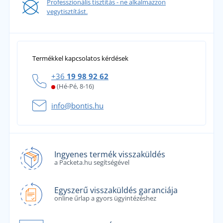
Professzionális tisztítás - ne alkalmazzon
vegytisztítást.
Termékkel kapcsolatos kérdések
+36
19 98 92 62
(Hé-Pé, 8-16)
info@bontis.hu
Ingyenes termék visszaküldés
a Packeta.hu segítségével
Egyszerű visszaküldés garanciája
online űrlap a gyors ügyintézéshez