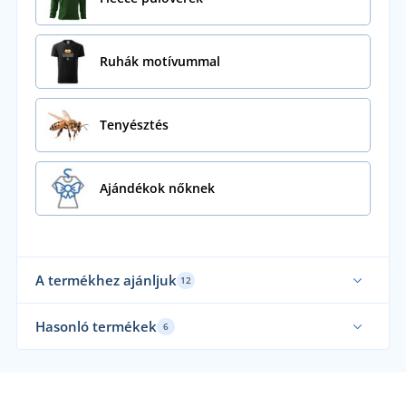
Ruhák motívummal
Tenyésztés
Ajándékok nőknek
A termékhez ajánljuk
12
Hasonló termékek
6
Csehországban készült
Cs