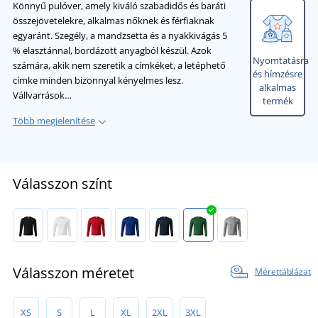
Könnyű pulóver, amely kiváló szabadidős és baráti
összejövetelekre, alkalmas nőknek és férfiaknak
egyaránt. Szegély, a mandzsetta és a nyakkivágás 5
% elasztánnal, bordázott anyagból készül. Azok
Nyomtatásra
számára, akik nem szeretik a címkéket, a letéphető
és hímzésre
címke minden bizonnyal kényelmes lesz.
alkalmas
Vállvarrások…
termék
Több megjelenítése
Válasszon színt
Válasszon méretet
Mérettáblázat
XS
S
L
XL
2XL
3XL