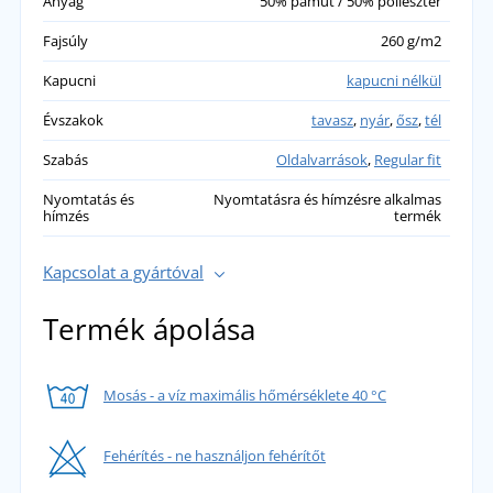
Anyag
50% pamut / 50% poliészter
Fajsúly
260 g/m2
Kapucni
kapucni nélkül
Évszakok
tavasz
,
nyár
,
ősz
,
tél
Szabás
Oldalvarrások
,
Regular fit
Nyomtatás és
Nyomtatásra és hímzésre alkalmas
hímzés
termék
Kapcsolat a gyártóval
Termék ápolása
Mosás - a víz maximális hőmérséklete 40 °C
Fehérítés - ne használjon fehérítőt