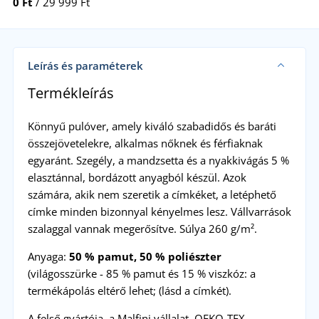
0 Ft
/ 29 999 Ft
Leírás és paraméterek
Termékleírás
Könnyű pulóver, amely kiváló szabadidős és baráti
összejövetelekre, alkalmas nőknek és férfiaknak
egyaránt. Szegély, a mandzsetta és a nyakkivágás 5 %
elasztánnal, bordázott anyagból készül. Azok
számára, akik nem szeretik a címkéket, a letéphető
címke minden bizonnyal kényelmes lesz. Vállvarrások
szalaggal vannak megerősítve. Súlya 260 g/m².
Anyaga:
50 % pamut, 50 % poliészter
(világosszürke - 85 % pamut és 15 % viszkóz: a
termékápolás eltérő lehet; (lásd a címkét).
A felső gyártója, a Malfini vállalat, OEKO-TEX