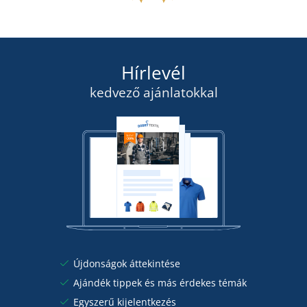
RAKTÁRON
35 120 Ft
szerdán 12. 8.
önnél
RÉSZLETEK
9 020 Ft
Hírlevél
RÉSZLETEK
kedvező ajánlatokkal
Újdonságok áttekintése
Ajándék tippek és más érdekes témák
Egyszerű kijelentkezés