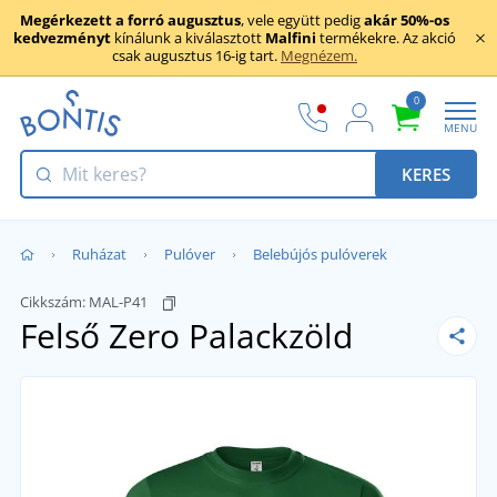
Megérkezett a forró augusztus
, vele együtt pedig
akár 50%-os
kedvezményt
kínálunk a kiválasztott
Malfini
termékekre. Az akció
csak augusztus 16-ig tart.
Megnézem.
0
MENU
KERES
Ruházat
Pulóver
Belebújós pulóverek
Cikkszám:
MAL-P41
Felső Zero
Palackzöld