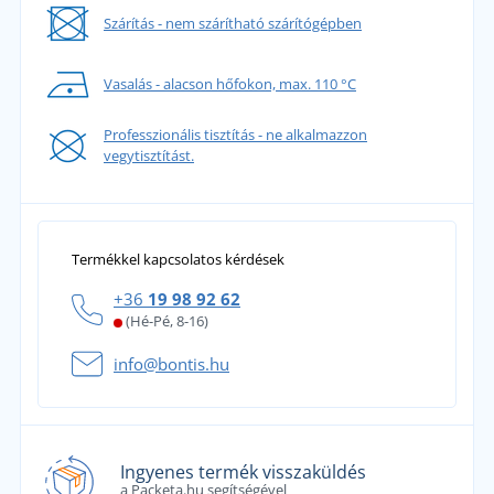
Szárítás - nem szárítható szárítógépben
Vasalás - alacson hőfokon, max. 110 °C
Professzionális tisztítás - ne alkalmazzon
vegytisztítást.
Termékkel kapcsolatos kérdések
+36
19 98 92 62
(Hé-Pé, 8-16)
info@bontis.hu
Ingyenes termék visszaküldés
a Packeta.hu segítségével