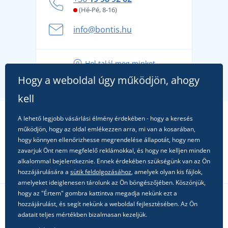
kényelmesen és biztonságosan
(Hé-Pé, 8-16)
A nyári kaland a csomagolással kezdődik - készüljön
info@bontis.hu
fel a gondtalan nyaralásra
Tippek friss outfitekhez a gondtalan nyárért
Hol talál meg minket
A kedvenc City póló főszerepben: outfitek minden
Hogy a weboldal úgy működjön, ahogy
alkalomra!
kell
A lehető legjobb vásárlási élmény érdekében - hogy a keresés
működjön, hogy az oldal emlékezzen arra, mi van a kosarában,
hogy könnyen ellenőrizhesse megrendelése állapotát, hogy nem
zavarjuk Önt nem megfelelő reklámokkal, és hogy ne kelljen minden
alkalommal bejelentkeznie. Ennek érdekében szükségünk van az Ön
hozzájárulására a
sütik feldolgozásához
, amelyek olyan kis fájlok,
amelyeket ideiglenesen tárolunk az Ön böngészőjében. Köszönjük,
hogy az "Értem" gombra kattintva megadja nekünk ezt a
hozzájárulást, és segít nekünk a weboldal fejlesztésében. Az Ön
Kövessen minket a közösségi hálózatokon
adatait teljes mértékben bizalmasan kezeljük.