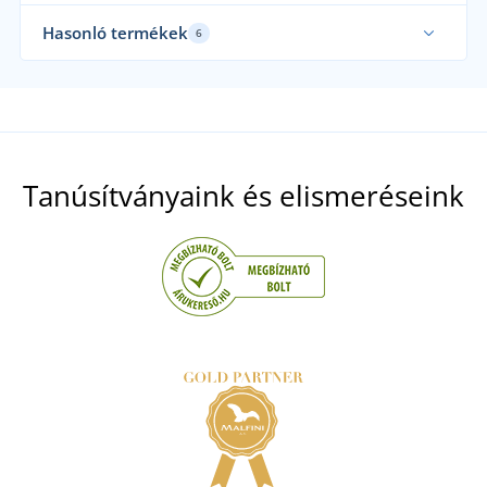
Akár 5XL-es méretben
Hasonló termékek
6
Tanúsítványaink és elismeréseink
Férfi steppelt mellény kapucni nélkül
+11
Férfi/gyerek felső Essential
RAKTÁRON
szerdán 12. 8.
önnél