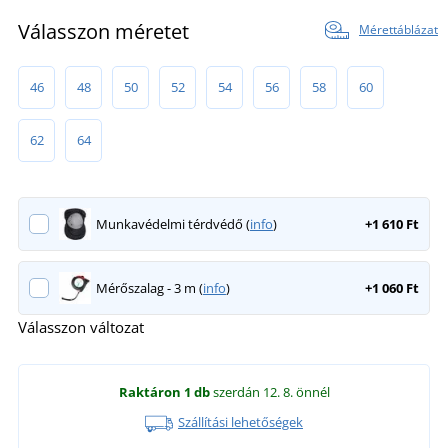
Válasszon méretet
Mérettáblázat
46
48
50
52
54
56
58
60
62
64
Munkavédelmi térdvédő (
info
)
+1 610 Ft
Mérőszalag - 3 m (
info
)
+1 060 Ft
Válasszon változat
Raktáron
1 db
szerdán 12. 8.
önnél
Szállítási lehetőségek