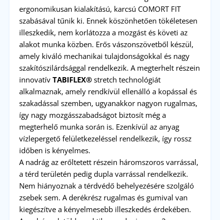
ergonomikusan kialakítású, karcsú COMORT FIT
szabásával tűnik ki. Ennek köszönhetően tökéletesen
illeszkedik, nem korlátozza a mozgást és követi az
alakot munka közben. Erős vászonszövetből készül,
amely kiváló mechanikai tulajdonságokkal és nagy
szakítószilárdsággal rendelkezik. A megterhelt részein
innovatív
TABIFLEX®
stretch technológiát
alkalmaznak, amely rendkívül ellenálló a kopással és
szakadással szemben, ugyanakkor nagyon rugalmas,
így nagy mozgásszabadságot biztosít még a
megterhelő munka során is. Ezenkívül az anyag
vízlepergető felületkezeléssel rendelkezik, így rossz
időben is kényelmes.
A nadrág az erőltetett részein háromszoros varrással,
a térd területén pedig dupla varrással rendelkezik.
Nem hiányoznak a térdvédő behelyezésére szolgáló
zsebek sem. A derékrész rugalmas és gumival van
kiegészítve a kényelmesebb illeszkedés érdekében.