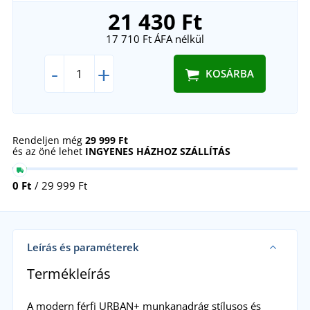
21 430 Ft
17 710 Ft
ÁFA nélkül
-
+
KOSÁRBA
Rendeljen még
29 999 Ft
és az öné lehet
INGYENES HÁZHOZ SZÁLLÍTÁS
0 Ft
/ 29 999 Ft
Leírás és paraméterek
Termékleírás
A modern férfi URBAN+ munkanadrág stílusos és