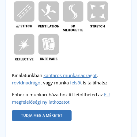
Kínálatunkban
kantáros munkanadrágot
,
rövidnadrágot
vagy munka
felsőt
is találhatsz.
Ehhez a munkaruházathoz itt letöltheted az
EU
megfelelőségi nyilatkozatot
.
TUDJA MEG A MÉRETET