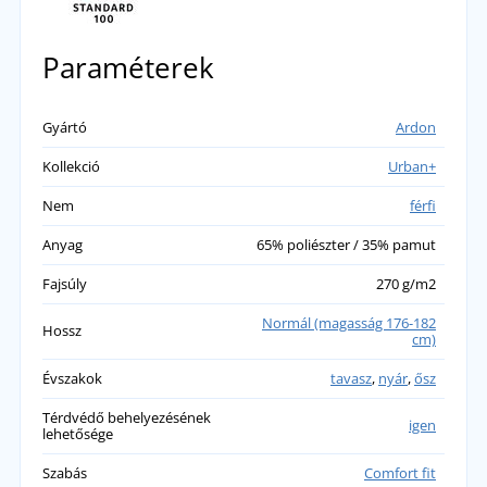
Paraméterek
Gyártó
Ardon
Kollekció
Urban+
Nem
férfi
Anyag
65% poliészter / 35% pamut
Fajsúly
270 g/m2
Normál (magasság 176-182
Hossz
cm)
Évszakok
tavasz
,
nyár
,
ősz
Térdvédő behelyezésének
igen
lehetősége
Szabás
Comfort fit