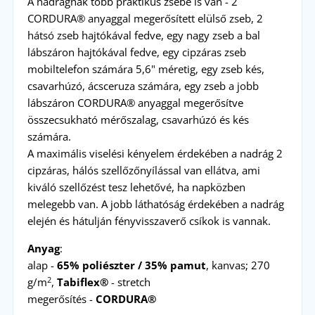
A nadrágnak több praktikus zsebe is van - 2
CORDURA® anyaggal megerősített elülső zseb, 2
hátsó zseb hajtókával fedve, egy nagy zseb a bal
lábszáron hajtókával fedve, egy cipzáras zseb
mobiltelefon számára 5,6" méretig, egy zseb kés,
csavarhúzó, ácsceruza számára, egy zseb a jobb
lábszáron CORDURA® anyaggal megerősítve
összecsukható mérőszalag, csavarhúzó és kés
számára.
A maximális viselési kényelem érdekében a nadrág 2
cipzáras, hálós szellőzőnyílással van ellátva, ami
kiváló szellőzést tesz lehetővé, ha napközben
melegebb van. A jobb láthatóság érdekében a nadrág
elején és hátulján fényvisszaverő csíkok is vannak.
Anyag
:
alap -
65% poliészter / 35% pamut
, kanvas; 270
2
g/m
,
Tabiflex®
- stretch
megerősítés -
CORDURA®