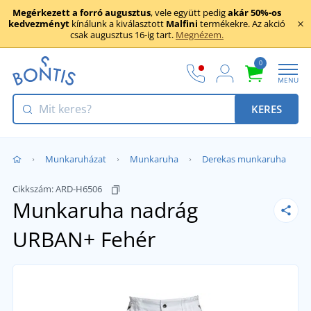
Megérkezett a forró augusztus
, vele együtt pedig
akár 50%-os
kedvezményt
kínálunk a kiválasztott
Malfini
termékekre. Az akció
csak augusztus 16-ig tart.
Megnézem.
0
MENU
KERES
Munkaruházat
Munkaruha
Derekas munkaruha
Cikkszám:
ARD-H6506
Munkaruha nadrág
URBAN+
Fehér