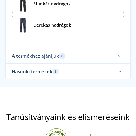
Munkás nadrágok
Derekas nadrágok
A termékhez ajánljuk
8
Akár 7XL-es méretben
Ak
Hasonló termékek
6
Ela
Mi 
Tanúsítványaink és elismeréseink