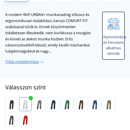
A modern férfi URBAN+ munkanadrág stílusos és
ergonomikusan kialakítású, karcsú COMORT FIT
szabásával tűnik ki. Ennek köszönhetően
tökéletesen illeszkedik, nem korlátozza a mozgást
Nyomtatásra
és követi az alakot munka közben. Erős
és hímzésre
vászonszövetből készül, amely kiváló mechanikai
alkalmas
tulajdonságokkal és nagy…
termék
Több megjelenítése
Válasszon színt