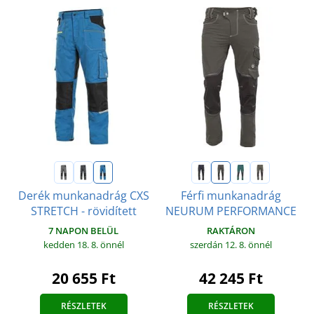
Derék munkanadrág CXS
Férfi munkanadrág
STRETCH - rövidített
NEURUM PERFORMANCE
7 NAPON BELÜL
RAKTÁRON
kedden 18. 8.
önnél
szerdán 12. 8.
önnél
20 655 Ft
42 245 Ft
RÉSZLETEK
RÉSZLETEK