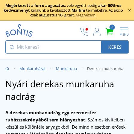
Megérkezett a forró augusztus
, vele együtt pedig
akár 50%-os
kedvezményt
kínálunk a kiválasztott
Malfini
termékekre. Az akció
csak augusztus 16-ig tart.
Megnézem.
0
MENU
KERES
Munkaruházat
Munkaruha
Derekas munkaruha
Nyári derekas munkaruha
nadrág
A derekas munkanadrág egy ezermester
ruhásszekrényéből sem hiányozhat.
Számos kivitelben
készül és különféle anyagokból. De mindin esetben erősek