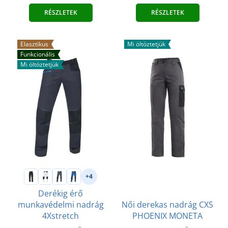
RÉSZLETEK
RÉSZLETEK
Elasztikus
Mi öltöztetjük
Funkcionális
Mi öltöztetjük
+4
Derékig érő
Női derekas nadrág CXS
munkavédelmi nadrág
PHOENIX MONETA
4Xstretch