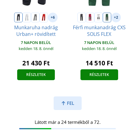
+6
+2
Munkaruha nadrág
Férfi munkanadrág CXS
Urban+ rövidített
SOLIS FLEX
7 NAPON BELÜL
7 NAPON BELÜL
kedden 18. 8.
önnél
kedden 18. 8.
önnél
21 430 Ft
14 510 Ft
RÉSZLETEK
RÉSZLETEK
FEL
Látott már a 24 termékből a 72.