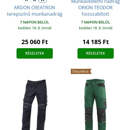
Munkavédelmi nadrág
ORION TEODOR
ARDON CREATRON
hosszabított
terepszínű munkanadrág
7 NAPON BELÜL
7 NAPON BELÜL
kedden 18. 8.
önnél
kedden 18. 8.
önnél
14 185 Ft
25 060 Ft
RÉSZLETEK
RÉSZLETEK
Elasztikus