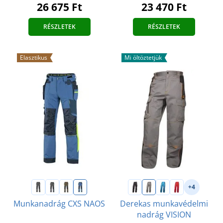
26 675 Ft
23 470 Ft
RÉSZLETEK
RÉSZLETEK
Elasztikus
Mi öltöztetjük
+4
Munkanadrág CXS NAOS
Derekas munkavédelmi
nadrág VISION