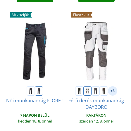
Mi viseljük
Elasztikus
+3
Női munkanadrág FLORET
Férfi derék munkanadrág
DAYBORO
7 NAPON BELÜL
RAKTÁRON
kedden 18. 8.
önnél
szerdán 12. 8.
önnél