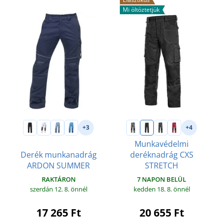
Mi öltöztetjük
+3
+4
Munkavédelmi
Derék munkanadrág
deréknadrág CXS
ARDON SUMMER
STRETCH
RAKTÁRON
7 NAPON BELÜL
szerdán 12. 8.
önnél
kedden 18. 8.
önnél
17 265 Ft
20 655 Ft