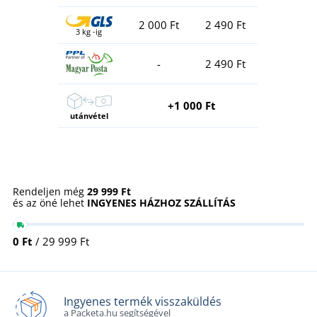
2 000 Ft
2 490 Ft
3 kg -ig
-
2 490 Ft
+1 000 Ft
utánvétel
Rendeljen még
29 999 Ft
és az öné lehet
INGYENES HÁZHOZ SZÁLLÍTÁS
0 Ft
/ 29 999 Ft
Ingyenes termék visszaküldés
a Packeta.hu segítségével