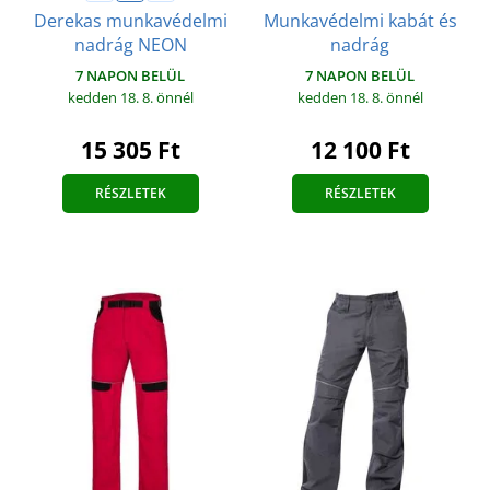
Munkavédelmi kabát és
Derekas munkavédelmi
nadrág
nadrág NEON
7 NAPON BELÜL
7 NAPON BELÜL
kedden 18. 8.
önnél
kedden 18. 8.
önnél
12 100 Ft
15 305 Ft
RÉSZLETEK
RÉSZLETEK