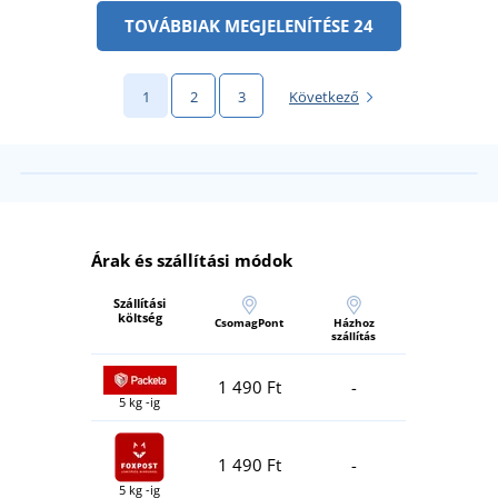
TOVÁBBIAK MEGJELENÍTÉSE 24
1
2
3
Következő
Árak és szállítási módok
Szállítási
költség
CsomagPont
Házhoz
szállítás
1 490 Ft
-
5 kg -ig
1 490 Ft
-
5 kg -ig