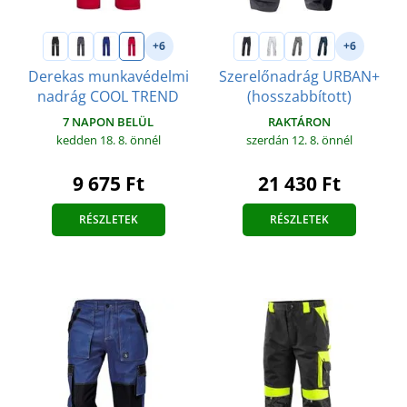
+6
+6
Derekas munkavédelmi
Szerelőnadrág URBAN+
nadrág COOL TREND
(hosszabbított)
7 NAPON BELÜL
RAKTÁRON
kedden 18. 8.
önnél
szerdán 12. 8.
önnél
9 675 Ft
21 430 Ft
RÉSZLETEK
RÉSZLETEK