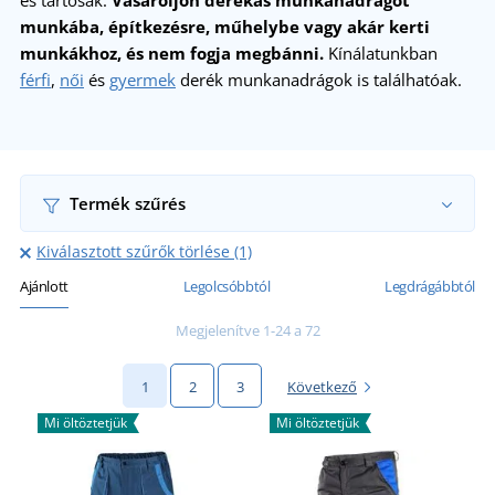
és tartósak.
Vásároljon derekas munkanadrágot
munkába, építkezésre, műhelybe vagy akár kerti
munkákhoz, és nem fogja megbánni.
Kínálatunkban
férfi
,
női
és
gyermek
derék munkanadrágok is találhatóak.
Termék szűrés
Kiválasztott szűrők törlése (1)
Ajánlott
Legolcsóbbtól
Legdrágábbtól
Megjelenítve 1-24 a 72
1
2
3
Következő
Mi öltöztetjük
Mi öltöztetjük