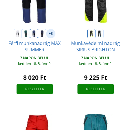
+3
Férfi munkanadrág MAX
Munkavédelmi nadrág
SUMMER
SIRIUS BRIGHTON
7 NAPON BELÜL
7 NAPON BELÜL
kedden 18. 8.
önnél
kedden 18. 8.
önnél
8 020 Ft
9 225 Ft
RÉSZLETEK
RÉSZLETEK