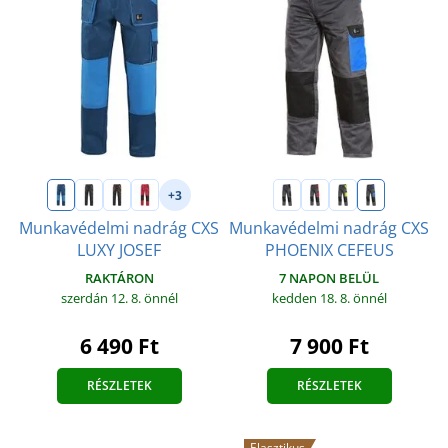
+3
Munkavédelmi nadrág CXS
Munkavédelmi nadrág CXS
LUXY JOSEF
PHOENIX CEFEUS
RAKTÁRON
7 NAPON BELÜL
szerdán 12. 8.
önnél
kedden 18. 8.
önnél
6 490 Ft
7 900 Ft
RÉSZLETEK
RÉSZLETEK
Elasztikus