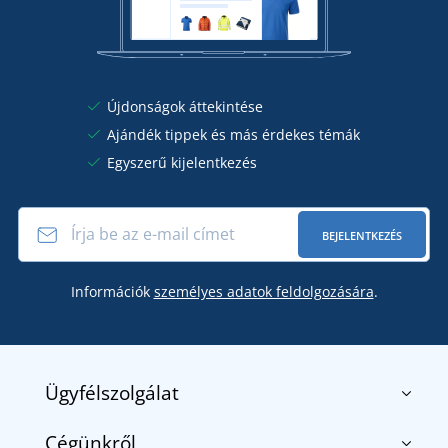
Újdonságok áttekintése
Ajándék tippek és más érdekes témák
Egyszerű kijelentkezés
BEJELENTKEZÉS
Információk
személyes adatok feldolgozására
.
Ügyfélszolgálat
Cégünkről
Kapcsolat