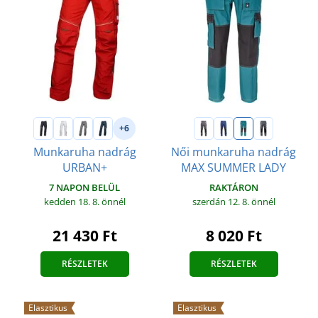
+6
Munkaruha nadrág
Női munkaruha nadrág
URBAN+
MAX SUMMER LADY
7 NAPON BELÜL
RAKTÁRON
kedden 18. 8.
önnél
szerdán 12. 8.
önnél
21 430 Ft
8 020 Ft
RÉSZLETEK
RÉSZLETEK
Elasztikus
Elasztikus