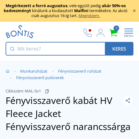
Megérkezett a forró augusztus
, vele együtt pedig
akár 50%-os
kedvezményt
kínálunk a kiválasztott
Malfini
termékekre. Az akció
csak augusztus 16-ig tart.
Megnézem.
0
MENU
KERES
Munkaruházat
Fényvisszaverő ruházat
Fényvisszaverő pulóverek
Cikkszám:
MAL-5v1
Fényvisszaverő kabát HV
Fleece Jacket
Fényvisszaverő narancssárga