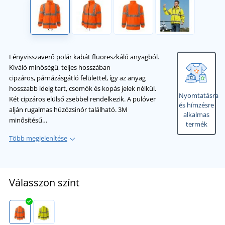
Fényvisszaverő polár kabát fluoreszkáló anyagból.
Kiváló minőségű, teljes hosszában
cipzáros, párnázásgátló felülettel, így az anyag
hosszabb ideig tart, csomók és kopás jelek nélkül.
Nyomtatásra
Két cipzáros elülső zsebbel rendelkezik. A pulóver
és hímzésre
alján rugalmas húzózsinór található. 3M
alkalmas
minősítésű…
termék
Több megjelenítése
Válasszon színt