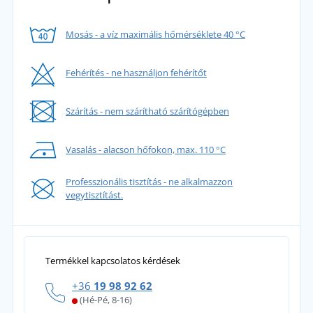
Mosás - a víz maximális hőmérséklete 40 °C
Fehérítés - ne használjon fehérítőt
Szárítás - nem szárítható szárítógépben
Vasalás - alacson hőfokon, max. 110 °C
Professzionális tisztítás - ne alkalmazzon
vegytisztítást.
Termékkel kapcsolatos kérdések
+36
19 98 92 62
(Hé-Pé, 8-16)