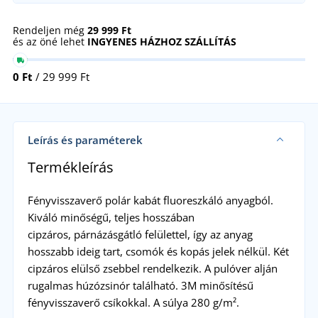
Rendeljen még
29 999 Ft
és az öné lehet
INGYENES HÁZHOZ SZÁLLÍTÁS
0 Ft
/ 29 999 Ft
Leírás és paraméterek
Termékleírás
Fényvisszaverő polár kabát fluoreszkáló anyagból.
Kiváló minőségű, teljes hosszában
cipzáros, párnázásgátló felülettel, így az anyag
hosszabb ideig tart, csomók és kopás jelek nélkül. Két
cipzáros elülső zsebbel rendelkezik. A pulóver alján
rugalmas húzózsinór található. 3M minősítésű
fényvisszaverő csíkokkal. A súlya 280 g/m².