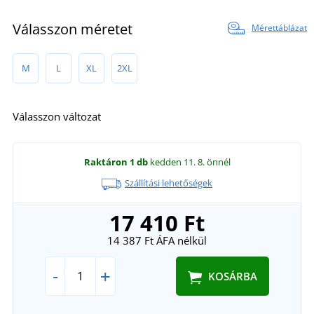
Válasszon méretet
Mérettáblázat
M
L
XL
2XL
Válasszon változat
Raktáron
1 db
kedden 11. 8.
önnél
Szállítási lehetőségek
17 410 Ft
14 387 Ft
ÁFA nélkül
-
+
KOSÁRBA