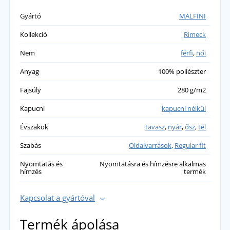
Gyártó
MALFINI
Kollekció
Rimeck
Nem
férfi
,
női
Anyag
100% poliészter
Fajsúly
280 g/m2
Kapucni
kapucni nélkül
Évszakok
tavasz
,
nyár
,
ősz
,
tél
Szabás
Oldalvarrások
,
Regular fit
Nyomtatás és
Nyomtatásra és hímzésre alkalmas
hímzés
termék
Kapcsolat a gyártóval
Termék ápolása