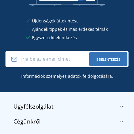
Újdonságok áttekintése
Ajándék tippek és más érdekes témák
Egyszerű kijelentkezés
BEJELENTKEZÉS
Információk
személyes adatok feldolgozására
.
Ügyfélszolgálat
Cégünkről
Kapcsolat
Általános szerződési feltételek