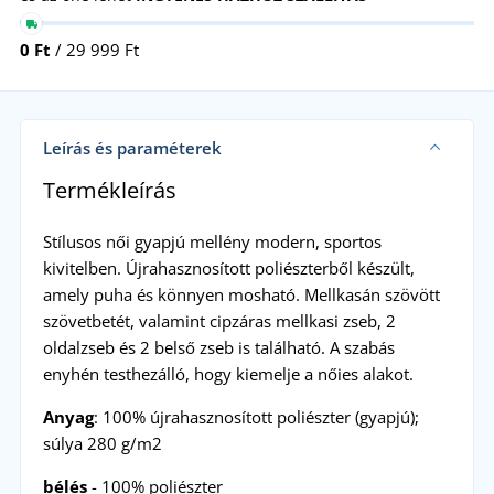
0 Ft
/ 29 999 Ft
Leírás és paraméterek
Termékleírás
Stílusos női gyapjú mellény modern, sportos
kivitelben. Újrahasznosított poliészterből készült,
amely puha és könnyen mosható. Mellkasán szövött
szövetbetét, valamint cipzáras mellkasi zseb, 2
oldalzseb és 2 belső zseb is található. A szabás
enyhén testhezálló, hogy kiemelje a nőies alakot.
Anyag
: 100% újrahasznosított poliészter (gyapjú);
súlya 280 g/m2
bélés
- 100% poliészter