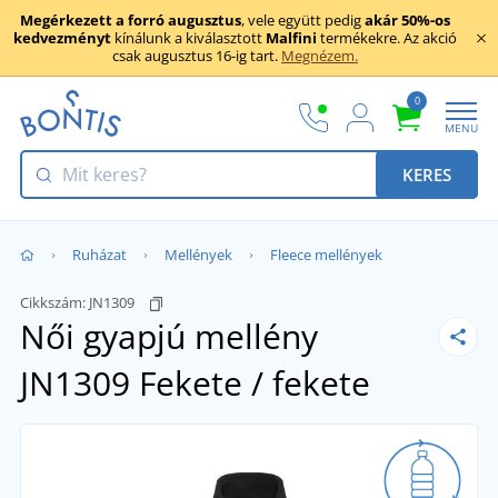
Megérkezett a forró augusztus
, vele együtt pedig
akár 50%-os
kedvezményt
kínálunk a kiválasztott
Malfini
termékekre. Az akció
csak augusztus 16-ig tart.
Megnézem.
0
MENU
KERES
Ruházat
Mellények
Fleece mellények
Cikkszám:
JN1309
Női gyapjú mellény
JN1309
Fekete / fekete