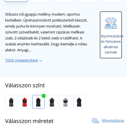
Stílusos női gyapjú mellény modern, sportos
kivitelben. Újrahasznosított poliészterből készült,
amely puha és könnyen mosható. Mellkasán
szövött szövetbetét, valamint cipzáras mellkasi
Nyomtatásra
zseb, 2 oldalzseb és 2 belső zseb is található. A
és hímzésre
szabás enyhén testhezálló, hogy kiemelje a nőies
alkalmas
alakot. Anyag:…
termék
Több megjelenítése
Válasszon színt
Válasszon méretet
Mérettáblázat