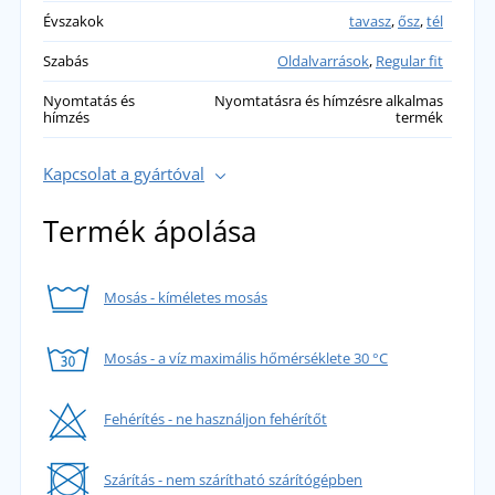
Évszakok
tavasz
,
ősz
,
tél
Szabás
Oldalvarrások
,
Regular fit
Nyomtatás és
Nyomtatásra és hímzésre alkalmas
hímzés
termék
Kapcsolat a gyártóval
Termék ápolása
Mosás - kíméletes mosás
Mosás - a víz maximális hőmérséklete 30 °C
Fehérítés - ne használjon fehérítőt
Szárítás - nem szárítható szárítógépben