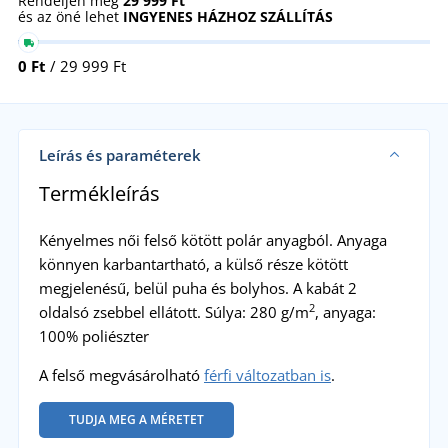
Rendeljen még
29 999 Ft
és az öné lehet
INGYENES HÁZHOZ SZÁLLÍTÁS
0 Ft
/ 29 999 Ft
Leírás és paraméterek
Termékleírás
Kényelmes női felső kötött polár anyagból. Anyaga
könnyen karbantartható, a külső része kötött
megjelenésű, belül puha és bolyhos. A kabát 2
2
oldalsó zsebbel ellátott. Súlya: 280 g/m
, anyaga:
100% poliészter
A felső megvásárolható
férfi változatban is
.
TUDJA MEG A MÉRETET