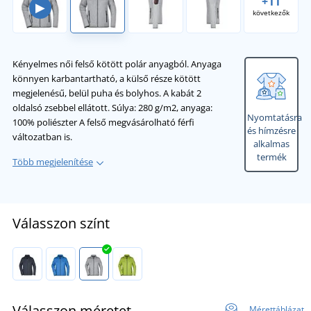
+11
▶
következők
Kényelmes női felső kötött polár anyagból. Anyaga
könnyen karbantartható, a külső része kötött
megjelenésű, belül puha és bolyhos. A kabát 2
oldalsó zsebbel ellátott. Súlya: 280 g/m2, anyaga:
Nyomtatásra
100% poliészter A felső megvásárolható férfi
és hímzésre
változatban is.
alkalmas
termék
Több megjelenítése
Válasszon színt
Válasszon méretet
Mérettáblázat