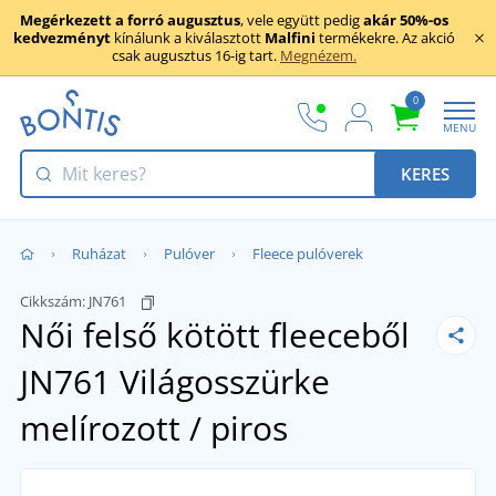
Megérkezett a forró augusztus
, vele együtt pedig
akár 50%-os
kedvezményt
kínálunk a kiválasztott
Malfini
termékekre. Az akció
csak augusztus 16-ig tart.
Megnézem.
0
MENU
KERES
Ruházat
Pulóver
Fleece pulóverek
Cikkszám:
JN761
Női felső kötött fleeceből
JN761
Világosszürke
melírozott / piros