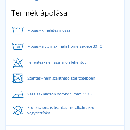
Termék ápolása
Mosás - kíméletes mosás
Mosás - a víz maximális hőmérséklete 30 °C
Fehérítés - ne használjon fehérítőt
Szárítás - nem szárítható szárítógépben
Vasalás - alacson hőfokon, max. 110 °C
Professzionális tisztítás - ne alkalmazzon
vegytisztítást.