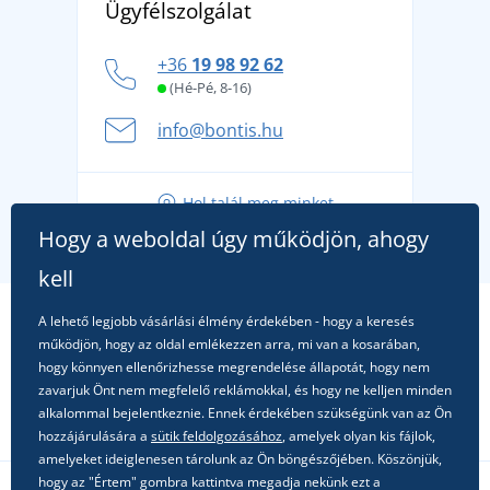
Ügyfélszolgálat
Általános adatvédelmi irányelvek
márkát, amelynek története 1976-ig nyúlik vissza
Hogyan vészeljük át a forró nyári napokat
+36
19 98 92 62
kényelmesen és biztonságosan
(Hé-Pé, 8-16)
A nyári kaland a csomagolással kezdődik - készüljön
info@bontis.hu
fel a gondtalan nyaralásra
Tippek friss outfitekhez a gondtalan nyárért
Hol talál meg minket
A kedvenc City póló főszerepben: outfitek minden
Hogy a weboldal úgy működjön, ahogy
alkalomra!
kell
A lehető legjobb vásárlási élmény érdekében - hogy a keresés
működjön, hogy az oldal emlékezzen arra, mi van a kosarában,
hogy könnyen ellenőrizhesse megrendelése állapotát, hogy nem
zavarjuk Önt nem megfelelő reklámokkal, és hogy ne kelljen minden
alkalommal bejelentkeznie. Ennek érdekében szükségünk van az Ön
hozzájárulására a
sütik feldolgozásához
, amelyek olyan kis fájlok,
amelyeket ideiglenesen tárolunk az Ön böngészőjében. Köszönjük,
hogy az "Értem" gombra kattintva megadja nekünk ezt a