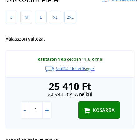
S
M
L
XL
2XL
Válasszon változat
Raktáron
1 db
kedden 11. 8.
önnél
Szállítási lehetőségek
25 410 Ft
20 998 Ft
ÁFA nélkül
-
+
KOSÁRBA