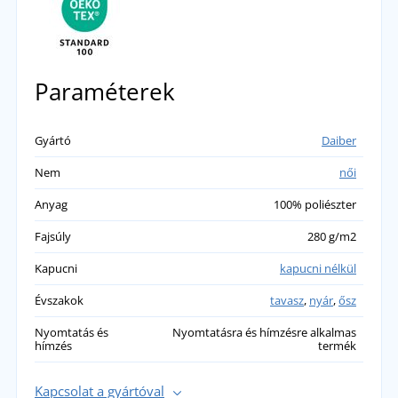
Paraméterek
Gyártó
Daiber
Nem
női
Anyag
100% poliészter
Fajsúly
280 g/m2
Kapucni
kapucni nélkül
Évszakok
tavasz
,
nyár
,
ősz
Nyomtatás és
Nyomtatásra és hímzésre alkalmas
hímzés
termék
Kapcsolat a gyártóval