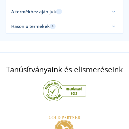
A termékhez ajánljuk
1
Hasonló termékek
6
Mi öltöztetjük
Ela
Fun
Tanúsítványaink és elismeréseink
Férfi felső kötött fleeceből JN762
+2