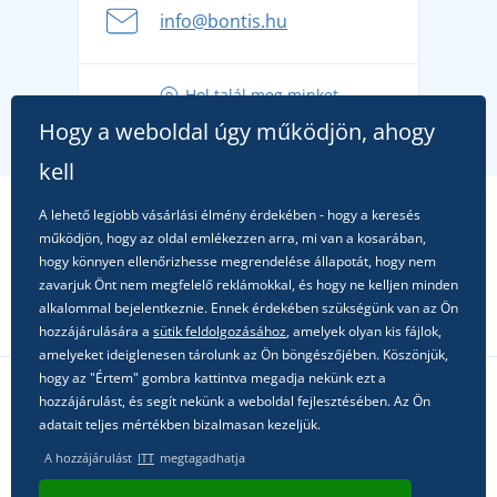
A nyári kaland a csomagolással kezdődik - készüljön
info@bontis.hu
fel a gondtalan nyaralásra
Tippek friss outfitekhez a gondtalan nyárért
Hol talál meg minket
A kedvenc City póló főszerepben: outfitek minden
Hogy a weboldal úgy működjön, ahogy
alkalomra!
kell
A lehető legjobb vásárlási élmény érdekében - hogy a keresés
működjön, hogy az oldal emlékezzen arra, mi van a kosarában,
hogy könnyen ellenőrizhesse megrendelése állapotát, hogy nem
zavarjuk Önt nem megfelelő reklámokkal, és hogy ne kelljen minden
alkalommal bejelentkeznie. Ennek érdekében szükségünk van az Ön
hozzájárulására a
sütik feldolgozásához
, amelyek olyan kis fájlok,
amelyeket ideiglenesen tárolunk az Ön böngészőjében. Köszönjük,
hogy az "Értem" gombra kattintva megadja nekünk ezt a
hozzájárulást, és segít nekünk a weboldal fejlesztésében. Az Ön
Kövessen minket a közösségi hálózatokon
adatait teljes mértékben bizalmasan kezeljük.
A hozzájárulást
ITT
megtagadhatja