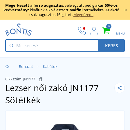
Megérkezett a forró augusztus
, vele együtt pedig
akár 50%-os
kedvezményt
kínálunk a kiválasztott
Malfini
termékekre. Az akció
csak augusztus 16-ig tart.
Megnézem.
0
MENU
KERES
Ruházat
Kabátok
Cikkszám:
JN1177
Lezser női zakó JN1177
Sötétkék