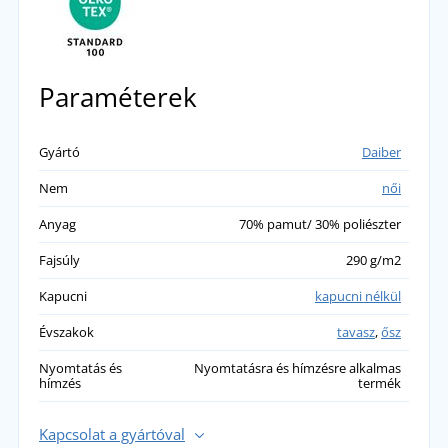
Paraméterek
Gyártó
Daiber
Nem
női
Anyag
70% pamut/ 30% poliészter
Fajsúly
290 g/m2
Kapucni
kapucni nélkül
Évszakok
tavasz
,
ősz
Nyomtatás és
Nyomtatásra és hímzésre alkalmas
hímzés
termék
Kapcsolat a gyártóval