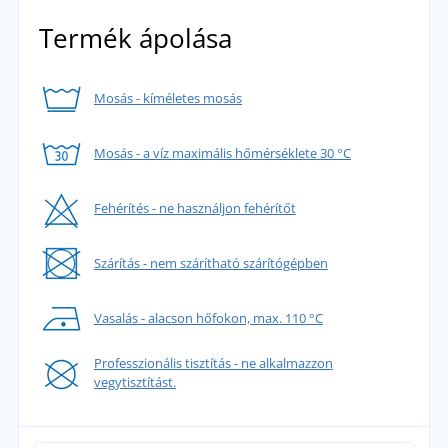
Termék ápolása
Mosás - kíméletes mosás
Mosás - a víz maximális hőmérséklete 30 °C
Fehérítés - ne használjon fehérítőt
Szárítás - nem szárítható szárítógépben
Vasalás - alacson hőfokon, max. 110 °C
Professzionális tisztítás - ne alkalmazzon
vegytisztítást.