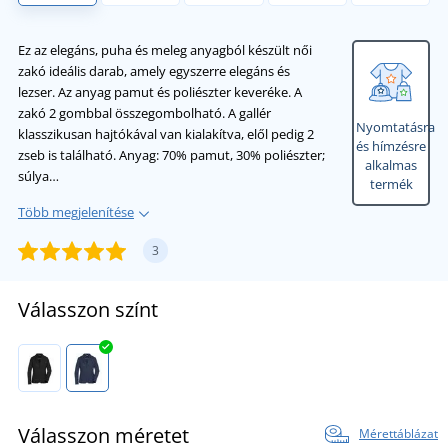
Ez az elegáns, puha és meleg anyagból készült női
zakó ideális darab, amely egyszerre elegáns és
lezser. Az anyag pamut és poliészter keveréke. A
zakó 2 gombbal összegombolható. A gallér
Nyomtatásra
klasszikusan hajtókával van kialakítva, elől pedig 2
és hímzésre
zseb is található. Anyag: 70% pamut, 30% poliészter;
alkalmas
súlya…
termék
Több megjelenítése
3
Válasszon színt
Válasszon méretet
Mérettáblázat