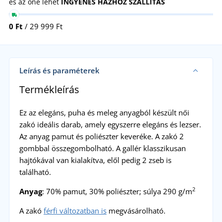
és az öné lehet
INGYENES HÁZHOZ SZÁLLÍTÁS
0 Ft
/ 29 999 Ft
Leírás és paraméterek
Termékleírás
Ez az elegáns, puha és meleg anyagból készült női
zakó ideális darab, amely egyszerre elegáns és lezser.
Az anyag pamut és poliészter keveréke. A zakó 2
gombbal összegombolható. A gallér klasszikusan
hajtókával van kialakítva, elől pedig 2 zseb is
található.
2
Anyag
: 70% pamut, 30% poliészter; súlya 290 g/m
A zakó
férfi változatban is
megvásárolható.