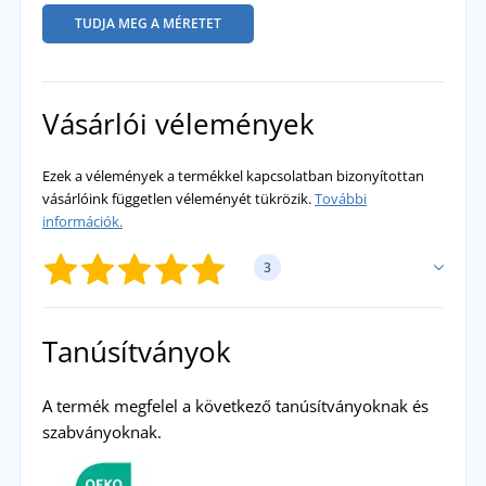
TUDJA MEG A MÉRETET
Vásárlói vélemények
Ezek a vélemények a termékkel kapcsolatban bizonyítottan
vásárlóink független véleményét tükrözik.
További
információk.
3
SAJÁT ÉRTÉKELÉS HOZZÁADÁSA
Tanúsítványok
Lucie H
A termék megfelel a következő tanúsítványoknak és
Nagyon szép anyag, megfelelő és elegáns
szabványoknak.
szabás. Teljesen elégedett vagyok.
přidáno 07.03.2023