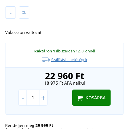
L
XL
Válasszon változat
Raktáron
1 db
szerdán 12. 8.
önnél
Szállítási lehetőségek
22 960 Ft
18 975 Ft
ÁFA nélkül
-
+
KOSÁRBA
Rendeljen még
29 999 Ft