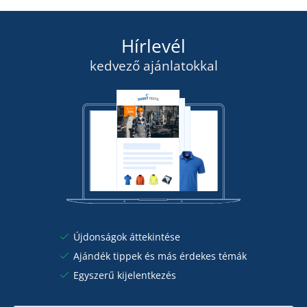
szerdán 19. 8.
önnél
RÉSZLETEK
14 960 Ft
Hírlevél
RÉSZLETEK
kedvező ajánlatokkal
Újdonságok áttekintése
Ajándék tippek és más érdekes témák
Egyszerű kijelentkezés