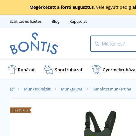
Megérkezett a forró augusztus
, vele együtt pedig
a
Szállítás és fizetés
Blog
Kapcsolat
Ruházat
Sportruházat
Gyermekruháza
Munkaruházat
Munkaruha
Kantáros munkaruha
Elasztikus