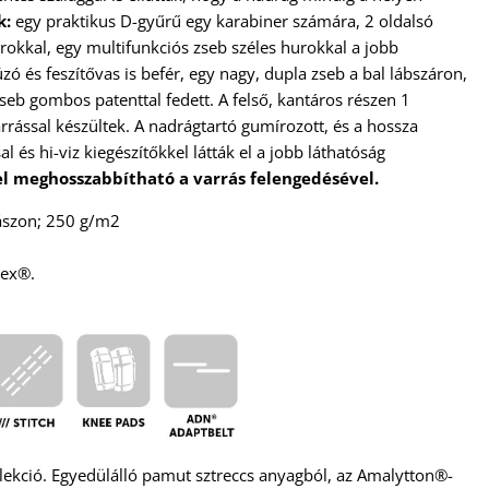
k:
egy praktikus D-gyűrű egy karabiner számára, 2 oldalsó
urokkal, egy multifunkciós zseb széles hurokkal a jobb
 és feszítővas is befér, egy nagy, dupla zseb a bal lábszáron,
seb gombos patenttal fedett. A felső, kantáros részen 1
rrással készültek. A nadrágtartó gumírozott, és a hossza
és hi-viz kiegészítőkkel látták el a jobb láthatóság
el meghosszabbítható a varrás felengedésével.
ászon; 250 g/m2
lex®.
llekció. Egyedülálló pamut sztreccs anyagból, az Amalytton®-