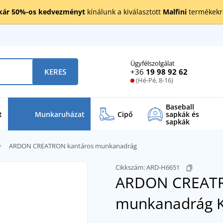
kár 50%-os kedvezményt
kínálunk a kiválasztott
Malfini
termékekre
Ügyfélszolgálat
+36
19 98 92 62
KERES
(Hé-Pé, 8-16)
Baseball
t
Munkaruházat
Cipő
sapkák és
sapkák
ARDON CREATRON kantáros munkanadrág
Cikkszám:
ARD-H6651
ARDON CREATR
munkanadrág