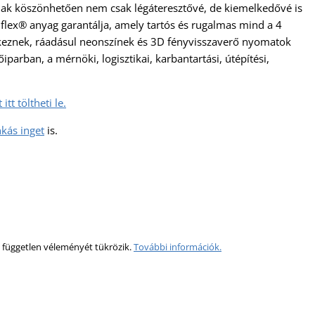
ak köszönhetően nem csak légáteresztővé, de kiemelkedővé is
lex® anyag garantálja, amely tartós és rugalmas mind a 4
delkeznek, ráadásul neonszínek és 3D fényvisszaverő nyomatok
iparban, a mérnöki, logisztikai, karbantartási, útépítési,
tt töltheti le.
kás inget
is.
 független véleményét tükrözik.
További információk.