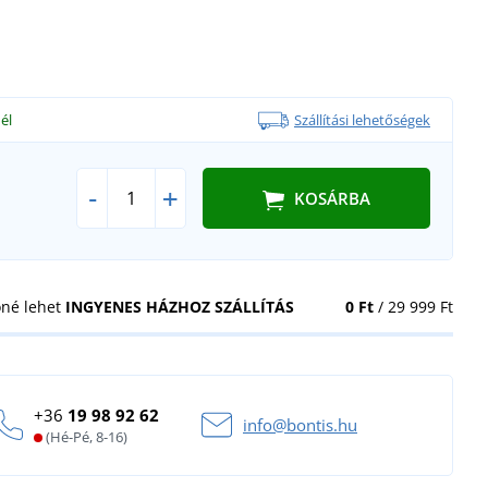
él
Szállítási lehetőségek
-
+
KOSÁRBA
öné lehet
INGYENES HÁZHOZ SZÁLLÍTÁS
0 Ft
/ 29 999 Ft
+36
19 98 92 62
info@bontis.hu
(Hé-Pé, 8-16)