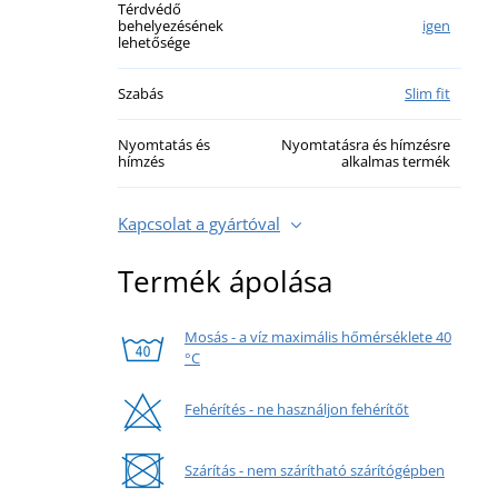
Térdvédő
behelyezésének
igen
lehetősége
Szabás
Slim fit
Nyomtatás és
Nyomtatásra és hímzésre
hímzés
alkalmas termék
Kapcsolat a gyártóval
Termék ápolása
Mosás - a víz maximális hőmérséklete 40
°C
Fehérítés - ne használjon fehérítőt
Szárítás - nem szárítható szárítógépben