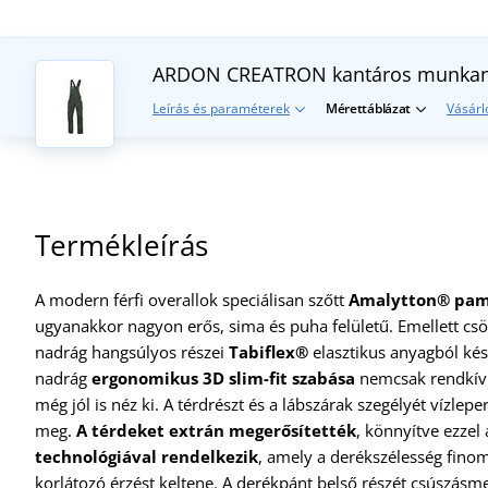
ARDON CREATRON kantáros munka
Leírás és paraméterek
Mérettáblázat
Vásárl
Termékleírás
A modern férfi overallok speciálisan szőtt
Amalytton® pamu
ugyanakkor nagyon erős, sima és puha felületű. Emellett csö
nadrág hangsúlyos részei
Tabiflex®
elasztikus anyagból ké
nadrág
ergonomikus 3D slim-fit szabása
nemcsak rendkívü
még jól is néz ki. A térdrészt és a lábszárak szegélyét vízlepe
meg.
A térdeket extrán megerősítették
, könnyítve ezzel 
technológiával rendelkezik
, amely a derékszélesség finom
korlátozó érzést keltene. A derékpánt belső részét csúszásme