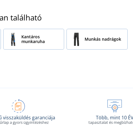
an található
Kantáros
Munkás nadrágok
munkaruha
 visszaküldés garanciája
Több, mint 10 É
 űrlap a gyors ügyintézéshez
tapasztalat és megbízha