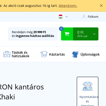
. Az akció csak augusztus 16-ig tart.
Megnézem.
Fiókom
0
0 Ft
Rendeljen még
29 999 Ft
és
ingyenes házhoz szállítás
ÁFA-val
Táskák és
Háztartás
Újdonságok
hátizsákok
ON kantáros
Khaki
Nyomtatásra
és
hímzésre