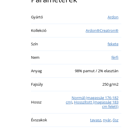
Gyártó
Ardon
Kollekció
Ardon®Creatron®
Szín
fekete
Nem
férfi
Anyag
98% pamut / 2% elasztán
Fajsúly
250 g/m2
Normál (magasság 176-182
Hossz
cm)
,
Hosszított (magasság 183
cm felett)
Évszakok
tavasz
,
nyár
,
ősz