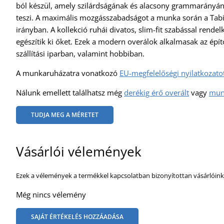
ból készül, amely szilárdságának és alacsony grammarányán
teszi. A maximális mozgásszabadságot a munka során a Tabif
irányban. A kollekció ruhái divatos, slim-fit szabással ren
egészítik ki őket. Ezek a modern overálok alkalmasak az építő
szállítási iparban, valamint hobbiban.
A munkaruházatra vonatkozó
EU-megfelelőségi nyilatkozatot i
Nálunk emellett találhatsz még
derékig érő overált
vagy
mun
TUDJA MEG A MÉRETET
Vásárlói vélemények
Ezek a vélemények a termékkel kapcsolatban bizonyítottan vásárlóink
Még nincs vélemény
SAJÁT ÉRTÉKELÉS HOZZÁADÁSA