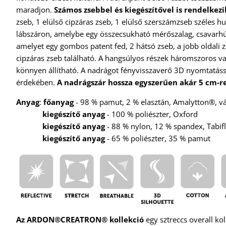
maradjon.
Számos zsebbel és kiegészítővel is rendelkezi
zseb, 1 elülső cipzáras zseb, 1 elülső szerszámzseb széles h
lábszáron, amelybe egy összecsukható mérőszalag, csavarhúzó
amelyet egy gombos patent fed, 2 hátsó zseb, a jobb oldali z
cipzáras zseb található. A hangsúlyos részek háromszoros va
könnyen állítható. A nadrágot fényvisszaverő 3D nyomtatással 
érdekében.
A nadrágszár hossza egyszerűen akár 5 cm-r
Anyag
:
főanyag
- 98 % pamut, 2 % elasztán, Amalytton®, v
kiegészítő anyag
- 100 % poliészter, Oxford
kiegészítő anyag
- 88 % nylon, 12 % spandex, Tabif
kiegészítő anyag
- 65 % poliészter, 35 % pamut
Az ARDON®CREATRON® kollekció
egy sztreccs overall ko