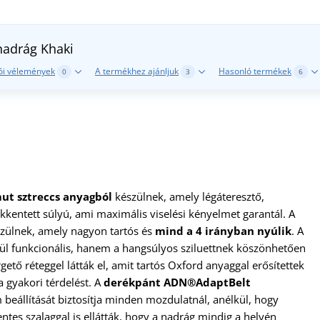
nadrág
Khaki
ói vélemények
A termékhez ajánljuk
Hasonló termékek
0
3
6
t sztreccs anyagból
készülnek, amely légáteresztő,
kkentett súlyú, ami maximális viselési kényelmet garantál. A
szülnek, amely nagyon tartós és
mind a 4 irányban nyúlik
. A
l funkcionális, hanem a hangsúlyos sziluettnek köszönhetően
rgető réteggel látták el, amit tartós Oxford anyaggal erősítettek
a gyakori térdelést. A
derékpánt ADN®AdaptBelt
 beállítását biztosítja minden mozdulatnál, anélkül, hogy
ntes szalaggal is ellátták, hogy a nadrág mindig a helyén