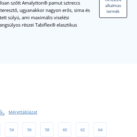
álisan szőtt Amalytton® pamut sztreccs
alkalmas
teresztő, ugyanakkor nagyon erős, sima és
termék
tett súlyú, ami maximális viselési
angsúlyos részei Tabiflex® elasztikus
Mérettáblázat
54
56
58
60
62
64