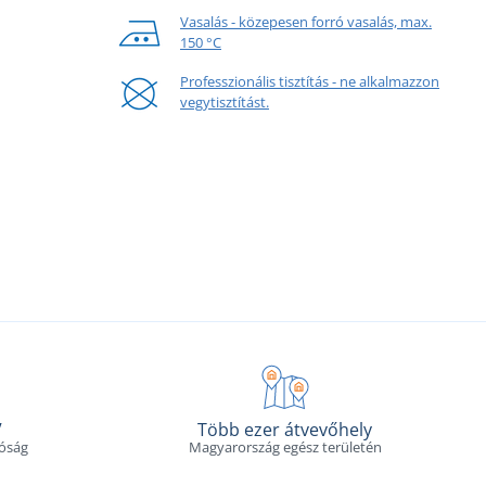
Vasalás - közepesen forró vasalás, max.
150 °C
Professzionális tisztítás - ne alkalmazzon
vegytisztítást.
V
Több ezer átvevőhely
tóság
Magyarország egész területén