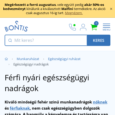
Megérkezett a forró augusztus
, vele együtt pedig
akár 50%-os
kedvezményt
kínálunk a kiválasztott
Malfini
termékekre. Az akció
csak augusztus 16-ig tart.
Megnézem.
0
MENU
KERES
Munkaruházat
Egészségügyi ruházat
Egészségügyi nadrágok
Férfi nyári egészségügyi
nadrágok
Kiváló minőségű fehér színű munkanadrágok
nőknek
és
férfiaknak
, nem csak egészségügyben dolgozók
számára.
A hangsúly a kényelemre és tartósságra van