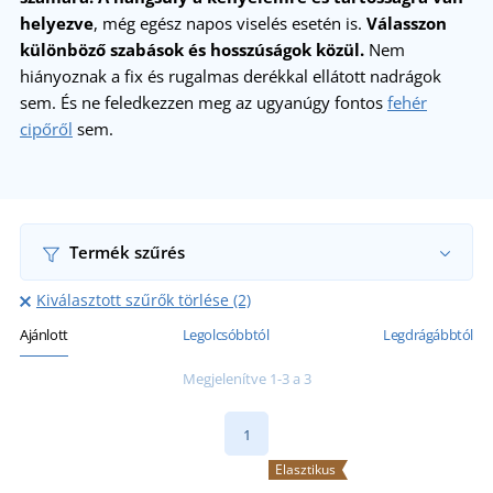
helyezve
, még egész napos viselés esetén is.
Válasszon
különböző szabások és hosszúságok közül.
Nem
hiányoznak a fix és rugalmas derékkal ellátott nadrágok
sem. És ne feledkezzen meg az ugyanúgy fontos
fehér
cipőről
sem.
Termék szűrés
Kiválasztott szűrők törlése (2)
Ajánlott
Legolcsóbbtól
Legdrágábbtól
Megjelenítve 1-3 a 3
1
Elasztikus