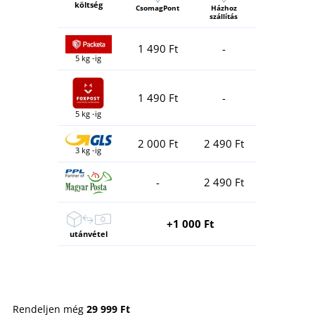
költség
CsomagPont
Házhoz
szállítás
1 490 Ft
-
5 kg -ig
1 490 Ft
-
5 kg -ig
2 000 Ft
2 490 Ft
3 kg -ig
-
2 490 Ft
+1 000 Ft
utánvétel
Rendeljen még
29 999 Ft