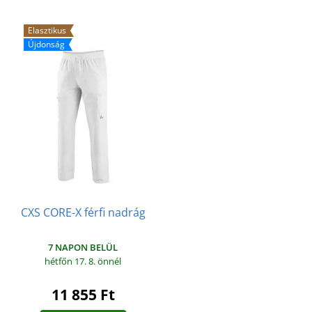
Elasztikus
Újdonság
CXS CORE-X férfi nadrág
7 NAPON BELÜL
hétfőn 17. 8.
önnél
11 855 Ft