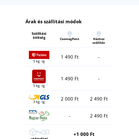
Árak és szállítási módok
Szállítási
költség
CsomagPont
Házhoz
szállítás
1 490 Ft
-
5 kg -ig
1 490 Ft
-
5 kg -ig
2 000 Ft
2 490 Ft
3 kg -ig
-
2 490 Ft
+1 000 Ft
utánvétel