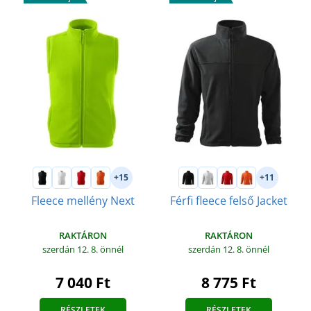
+15
+11
Fleece mellény Next
Férfi fleece felső Jacket
RAKTÁRON
RAKTÁRON
szerdán 12. 8.
önnél
szerdán 12. 8.
önnél
7 040 Ft
8 775 Ft
RÉSZLETEK
RÉSZLETEK