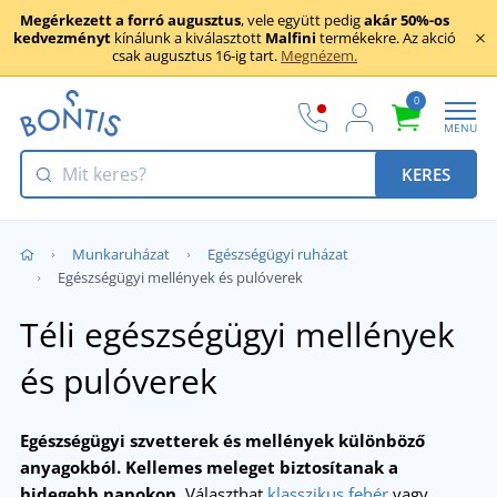
Megérkezett a forró augusztus
, vele együtt pedig
akár 50%-os
kedvezményt
kínálunk a kiválasztott
Malfini
termékekre. Az akció
csak augusztus 16-ig tart.
Megnézem.
0
MENU
KERES
Munkaruházat
Egészségügyi ruházat
Egészségügyi mellények és pulóverek
Téli egészségügyi mellények
és pulóverek
Egészségügyi szvetterek és mellények különböző
anyagokból.
Kellemes meleget biztosítanak a
hidegebb napokon.
Választhat
klasszikus fehér
vagy