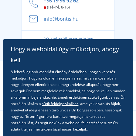
+36
19 98 92 62
kényelmesen és biztonságosan
(Hé-Pé, 8-16)
A nyári kaland a csomagolással kezdődik - készüljön
info@bontis.hu
fel a gondtalan nyaralásra
Tippek friss outfitekhez a gondtalan nyárért
Hol talál meg minket
A kedvenc City póló főszerepben: outfitek minden
Hogy a weboldal úgy működjön, ahogy
alkalomra!
kell
A lehető legjobb vásárlási élmény érdekében - hogy a keresés
működjön, hogy az oldal emlékezzen arra, mi van a kosarában,
hogy könnyen ellenőrizhesse megrendelése állapotát, hogy nem
zavarjuk Önt nem megfelelő reklámokkal, és hogy ne kelljen minden
alkalommal bejelentkeznie. Ennek érdekében szükségünk van az Ön
hozzájárulására a
sütik feldolgozásához
, amelyek olyan kis fájlok,
amelyeket ideiglenesen tárolunk az Ön böngészőjében. Köszönjük,
hogy az "Értem" gombra kattintva megadja nekünk ezt a
hozzájárulást, és segít nekünk a weboldal fejlesztésében. Az Ön
Kövessen minket a közösségi hálózatokon
adatait teljes mértékben bizalmasan kezeljük.