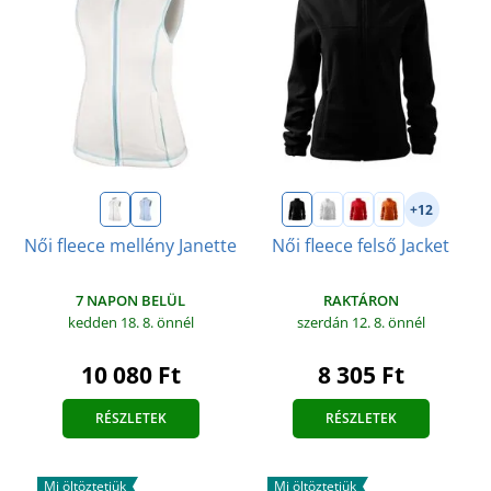
+12
Női fleece mellény Janette
Női fleece felső Jacket
7 NAPON BELÜL
RAKTÁRON
kedden 18. 8.
önnél
szerdán 12. 8.
önnél
10 080 Ft
8 305 Ft
RÉSZLETEK
RÉSZLETEK
Mi öltöztetjük
Mi öltöztetjük