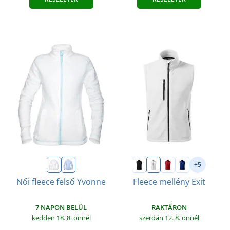
+5
Női fleece felső Yvonne
Fleece mellény Exit
7 NAPON BELÜL
RAKTÁRON
kedden 18. 8.
önnél
szerdán 12. 8.
önnél