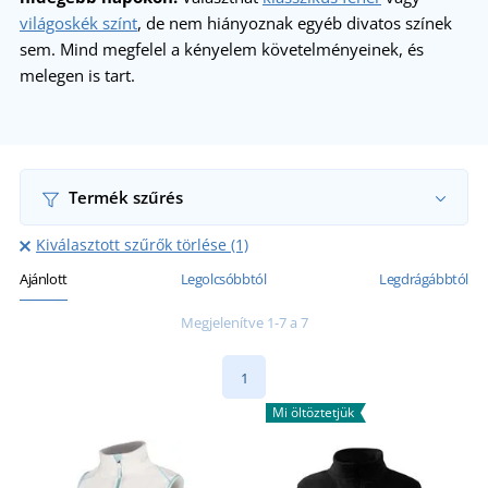
világoskék színt
, de nem hiányoznak egyéb divatos színek
sem. Mind megfelel a kényelem követelményeinek, és
melegen is tart.
Termék szűrés
Kiválasztott szűrők törlése (1)
Ajánlott
Legolcsóbbtól
Legdrágábbtól
Megjelenítve 1-7 a 7
1
Mi öltöztetjük